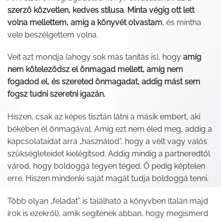
szerző közvetlen, kedves stílusa
.
Minta végig ott lett
volna mellettem, amíg a könyvét olvastam
, és mintha
vele beszélgettem volna.
Veit azt mondja (ahogy sok más tanítás is), hogy
amíg
nem köteleződsz el önmagad mellett, amíg nem
fogadod el, és szereted önmagadat, addig mást sem
fogsz tudni szeretni igazán.
Hiszen, csak az képes tisztán látni a másik embert, aki
békében él önmagával. Amíg ezt nem éled meg, addig a
kapcsolataidat arra „használod”, hogy a vélt vagy valós
szükségleteidet kielégítsed. Addig mindig a partneredtől
várod, hogy boldoggá tegyen téged. Ő pedig képtelen
erre. Hiszen mindenki saját magát tudja boldoggá tenni.
Több olyan „feladat” is található a könyvben (talán majd
írok is ezekről), amik segítenek abban, hogy megismerd