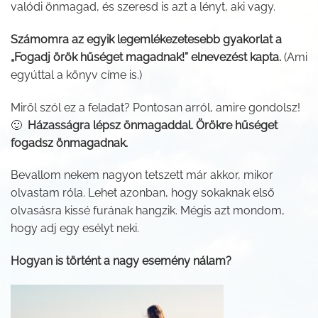
valódi önmagad, és szeresd is azt a lényt, aki vagy.
Számomra az egyik legemlékezetesebb gyakorlat a
„Fogadj örök hűséget magadnak!” elnevezést kapta.
(Ami
egyúttal a könyv címe is.)
Miről szól ez a feladat? Pontosan arról, amire gondolsz!
🙂
Házasságra lépsz önmagaddal. Örökre hűséget
fogadsz önmagadnak.
Bevallom nekem nagyon tetszett már akkor, mikor
olvastam róla. Lehet azonban, hogy sokaknak első
olvasásra kissé furának hangzik. Mégis azt mondom,
hogy adj egy esélyt neki.
Hogyan is történt a nagy esemény nálam?