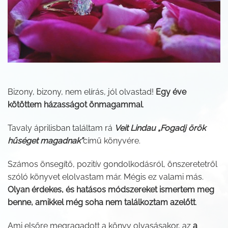
Bizony, bizony, nem elírás, jól olvastad!
Egy éve
kötöttem házasságot önmagammal
.
Tavaly áprilisban találtam rá
Veit Lindau „Fogadj örök
hűséget magadnak”
című könyvére.
Számos önsegítő, pozitív gondolkodásról, önszeretetről
szóló könyvet elolvastam már. Mégis ez valami más.
Olyan érdekes, és hatásos módszereket ismertem meg
benne, amikkel még soha nem találkoztam azelőtt
.
Ami elsőre megragadott a könyv olvasásakor, az
a