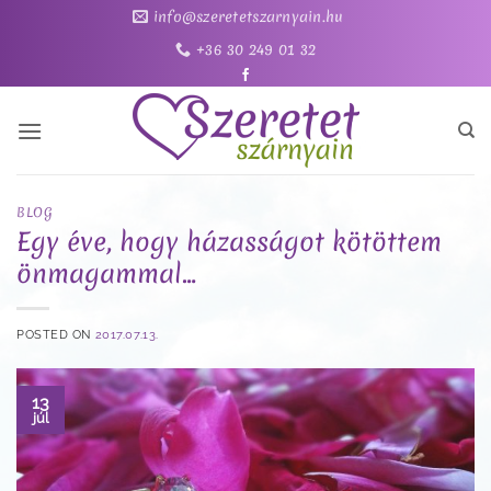
Skip
info@szeretetszarnyain.hu
to
+36 30 249 01 32
content
BLOG
Egy éve, hogy házasságot kötöttem
önmagammal…
POSTED ON
2017.07.13.
13
júl