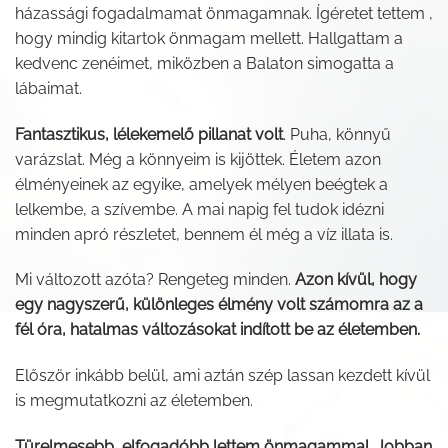
házassági fogadalmamat önmagamnak. Ígéretet tettem ,
hogy mindig kitartok önmagam mellett. Hallgattam a
kedvenc zenéimet, miközben a Balaton simogatta a
lábaimat.
Fantasztikus, lélekemelő pillanat volt
. Puha, könnyű
varázslat. Még a könnyeim is kijöttek. Életem azon
élményeinek az egyike, amelyek mélyen beégtek a
lelkembe, a szívembe. A mai napig fel tudok idézni
minden apró részletet, bennem él még a víz illata is.
Mi változott azóta? Rengeteg minden.
Azon kívül, hogy
egy nagyszerű, különleges élmény volt számomra az a
fél óra, hatalmas változásokat indított be az életemben.
Először inkább belül, ami aztán szép lassan kezdett kívül
is megmutatkozni az életemben.
Türelmesebb, elfogadóbb lettem önmagammal. Jobban