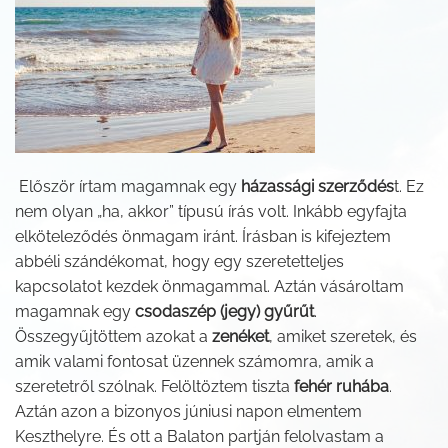
Először írtam magamnak egy
házassági szerződés
t. Ez
nem olyan „ha, akkor” típusú írás volt. Inkább egyfajta
elköteleződés önmagam iránt. Írásban is kifejeztem
abbéli szándékomat, hogy egy szeretetteljes
kapcsolatot kezdek önmagammal. Aztán vásároltam
magamnak egy
csodaszép (jegy) gyűrűt
.
Összegyűjtöttem azokat a
zenéket
, amiket szeretek, és
amik valami fontosat üzennek számomra, amik a
szeretetről szólnak. Felöltöztem tiszta
fehér ruhába
.
Aztán azon a bizonyos júniusi napon elmentem
Keszthelyre. És ott a Balaton partján felolvastam a