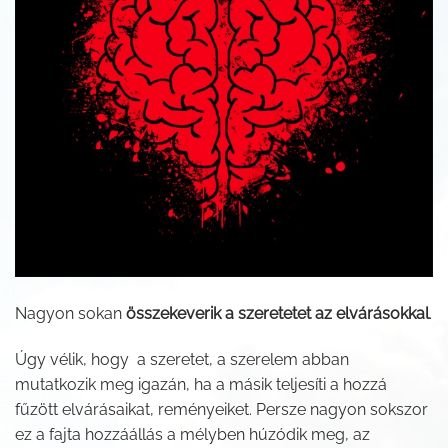
Nagyon sokan
összekeverik a szeretetet az elvárásokkal
.
Úgy vélik, hogy a szeretet, a szerelem abban
mutatkozik meg igazán, ha a másik teljesíti a hozzá
fűzött elvárásaikat, reményeiket. Persze nagyon sokszor
ez a fajta hozzáállás a mélyben húzódik meg, az