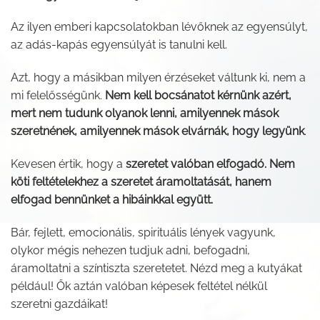
Az ilyen emberi kapcsolatokban lévőknek az egyensúlyt,
az adás-kapás egyensúlyát is tanulni kell.
Azt, hogy a másikban milyen érzéseket váltunk ki, nem a
mi felelősségünk.
Nem kell bocsánatot kérnünk azért,
mert nem tudunk olyanok lenni, amilyennek mások
szeretnének, amilyennek mások elvárnák, hogy legyünk
.
Kevesen értik, hogy a
szeretet valóban elfogadó. Nem
köti feltételekhez a szeretet áramoltatását, hanem
elfogad bennünket a hibáinkkal együtt.
Bár, fejlett, emocionális, spirituális lények vagyunk,
olykor mégis nehezen tudjuk adni, befogadni,
áramoltatni a színtiszta szeretetet. Nézd meg a kutyákat
például! Ők aztán valóban képesek feltétel nélkül
szeretni gazdáikat!