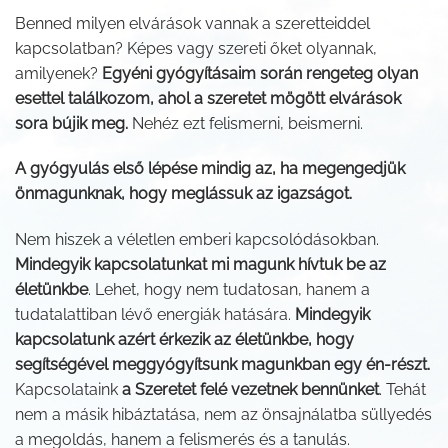
Benned milyen elvárások vannak a szeretteiddel
kapcsolatban? Képes vagy szereti őket olyannak,
amilyenek?
Egyéni gyógyításaim során rengeteg olyan
esettel találkozom, ahol a szeretet mögött elvárások
sora bújik meg.
Nehéz ezt felismerni, beismerni.
A gyógyulás első lépése mindig az, ha megengedjük
önmagunknak, hogy meglássuk az igazságot.
Nem hiszek a véletlen emberi kapcsolódásokban.
Mindegyik kapcsolatunkat mi magunk hívtuk be az
életünkbe
. Lehet, hogy nem tudatosan, hanem a
tudatalattiban lévő energiák hatására.
Mindegyik
kapcsolatunk azért érkezik az életünkbe, hogy
segítségével meggyógyítsunk magunkban egy én-részt.
Kapcsolataink
a Szeretet felé vezetnek bennünket
. Tehát
nem a másik hibáztatása, nem az önsajnálatba süllyedés
a megoldás, hanem a felismerés és a tanulás.