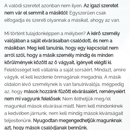
A valódi szeretet azonban nem ilyen.
Az igazi szeretet
nem vár el semmit a másiktól
! Egyszerűen csak
elfogadja és szereti olyannak a másikat, ahogy az van.
Mi történt tulajdonképpen a mélyben?
A kérő személy
valójában a saját elvárásaiban csalódott, és nem a
másikban
.
Meg kell tanulnia, hogy egy kapcsolat nem
arról szól, hogy a másik személy mindig és minden
körülmények között az ő vágyait, igényeit elégíti ki.
Felelősséget kell vállalnia a saját sorsáért. Mindazt, amire
vágyik, el kell kezdenie önmagának megadnia. A másik
oldalon lévő személynek is van tanulnivalója, mégpedig
az, hogy
mások hozzánk fűzött elvárásaiért, reményeiért
nem mi vagyunk felelősek
. Nem ítélhetjük meg/el
magunkat mások elvárásai miatt. Nem kell mindenkinek
a kedvében járnunk, nem kell mindig mások kívánságait
teljesítenünk.
Nyugodtan megengedhetjük magunknak
azt, hogy mások csalódjanak bennünk.