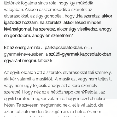
illetőnek fogalma sincs róla, hogy így működik
valójában. Akiben összemosódik a szeretet az
elvárásokkal, az úgy gondolja,, hogy
„Ha szeretsz, akkor
igazodsz hozzám, ha szeretsz, akkor lesed minden
kívánságomat, ha szeretsz, akkor úgy viselkedsz, ahogy
én gondolom, ahogy én szeretném”
.
Ez az energiaminta
a
párkapcsolatokban,
és a
gyermeknevelésben, a
szülői-gyermek kapcsolatokban
egyaránt megmutatkozi
k.
Az egyik oldalon ott a szerető, elvárásokkal teli személy,
aki kér valamit a másiktól. A másik ezt vagy nem teljesíti,
vagy nem úgy teljesíti, ahogy azt a kérő személy
szeretné. Hogy néz ez a hétköznapokban?Például az
egyik barátod megkér valamire, hogy intézd el neki a
héten. Te szívesen megtennéd neki, el is vállalod, de
aztán túl sok minden összejön arra a hétre, és nem