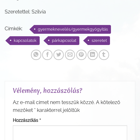
Szeretettel: Szilvia
Címkék:
gyermeknevelés/gyermekgyógyítás
kapcsolatok
párkapcsolat
szeretet
Vélemény, hozzászólás?
Az e-mail címet nem tesszük közzé.
A kötelező
mezőket
*
karakterrel jelöltük
Hozzászólás
*