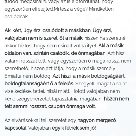
tudod megcsinálni. Vagy az is előfordulhat, hogy
egyszerűen elfelejted.Mi lesz a vége? Mindketten
csalódnak.
Aki kért, úgy érzi csalódott a másikban
.
Úgy érzi,
valójában nem is szereti őt a másik
; hiszen ha szeretné,
akkor biztos, hogy nem csinált volna ilyet.
Aki a másik
oldalon van, szintén csalódik, de önmagában
. Azt hiszi
valami rosszat tett, vagy egyszerűen ő maga rossz, nem
szerethető, hiszen azt látja, hogy a másik személy
őmiatta nem boldog.
Azt hiszi, a másik boldogságáért,
boldogtalanságáért ő a felelős.
Szégyelli magát a saját
viselkedése, tettei, hibái miatt. Holott valójában nem
kéne szégyenérzetet tapasztalnia magában,
hiszen nem
tett semmi rosszat, csupán önmaga volt.
Az elvárásokkal teli szeretet egy
nagyon mérgező
kapcsola
t. Valójában
egyik félnek sem jó
!