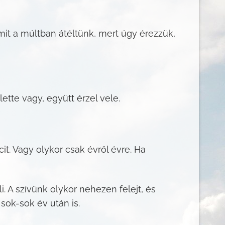
mit a múltban átéltünk, mert úgy érezzük,
tte vagy, együtt érzel vele.
t. Vagy olykor csak évről évre. Ha
 A szívünk olykor nehezen felejt, és
ok-sok év után is.