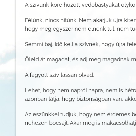
A szívünk köré húzott védőbástyákat olyko
Félünk, nincs hitünk. Nem akarjuk újra kit
hogy még egyszer nem élnénk túl, nem tud
Semmi baj. Idő kell a szívnek, hogy újra f
Öleld át magadat, és adj meg magadnak mind
A fagyott szív lassan olvad.
Lehet, hogy nem napról napra, nem is hétrő
azonban látja, hogy biztonságban van, akk
Az eszünkkel tudjuk, hogy nem érdemes bezá
nehezen bocsájt. Akár meg is makacsolhat