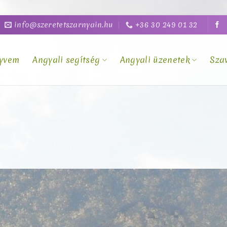
info@szeretetszarnyain.hu
+36 30 249 01 32
yvem
Angyali segítség
Angyali üzenetek
Sza