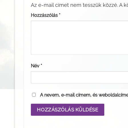
Az e-mail címet nem tesszük közzé.
A k
Hozzászólás
*
Név
*
A nevem, e-mail címem, és weboldalcím