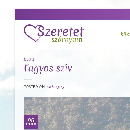
Skip
to
content
Kön
BLOG
Fagyos szív
POSTED ON
2018.03.05.
05
márc