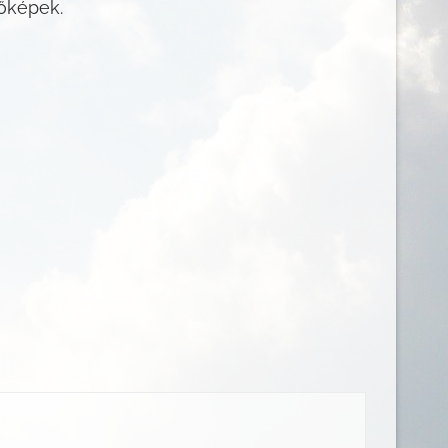
vőképek.