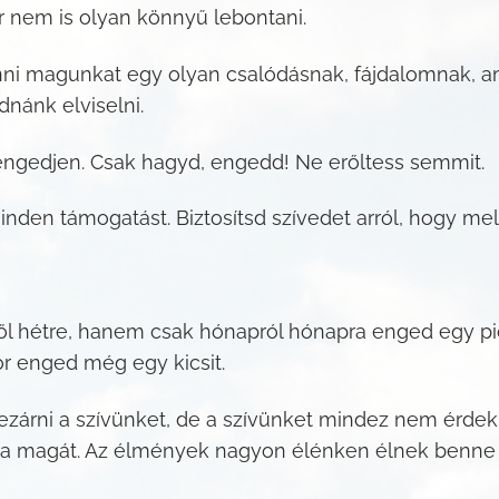
r nem is olyan könnyű lebontani.
enni magunkat egy olyan csalódásnak, fájdalomnak, a
nánk elviselni.
elengedjen. Csak hagyd, engedd! Ne erőltess semmit.
en támogatást. Biztosítsd szívedet arról, hogy melle
l hétre, hanem csak hónapról hónapra enged egy pici
or enged még egy kicsit.
rni a szívünket, de a szívünket mindez nem érdekli.
ja magát. Az élmények nagyon élénken élnek benne s