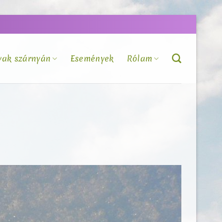
vak szárnyán
Események
Rólam