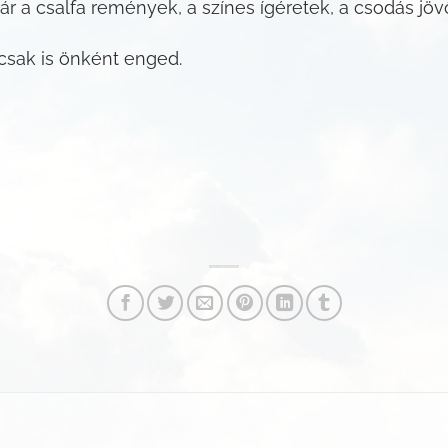
ár a csalfa remények, a színes ígéretek, a csodás jö
csak is önként enged.