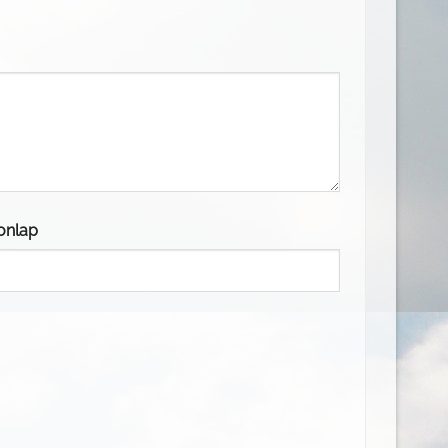
onlap