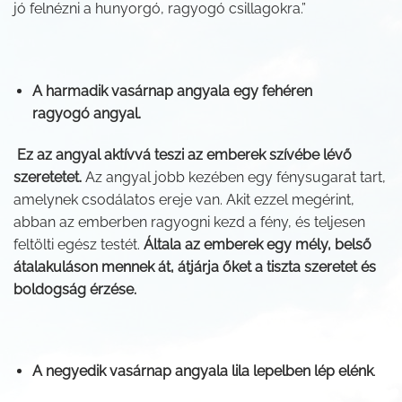
jó felnézni a hunyorgó, ragyogó csillagokra.”
A harmadik vasárnap angyala egy fehéren
ragyogó angyal.
Ez az angyal aktívvá teszi az emberek szívébe lévő
szeretetet.
Az angyal jobb kezében egy fénysugarat tart,
amelynek csodálatos ereje van. Akit ezzel megérint,
abban az emberben ragyogni kezd a fény, és teljesen
feltölti egész testét.
Általa az emberek egy mély, belső
átalakuláson mennek át, átjárja őket a tiszta szeretet és
boldogság érzése.
A negyedik vasárnap angyala lila lepelben lép elénk
.