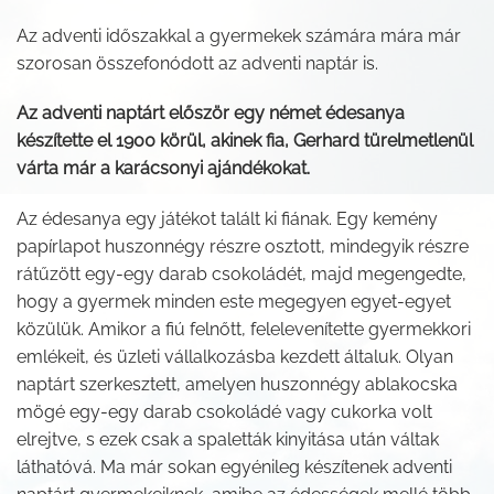
Az adventi időszakkal a gyermekek számára mára már
szorosan összefonódott az adventi naptár is.
Az adventi naptárt először egy német édesanya
készítette el 1900 körül, akinek fia, Gerhard türelmetlenül
várta már a karácsonyi ajándékokat.
Az édesanya egy játékot talált ki fiának. Egy kemény
papírlapot huszonnégy részre osztott, mindegyik részre
rátűzött egy-egy darab csokoládét, majd megengedte,
hogy a gyermek minden este megegyen egyet-egyet
közülük. Amikor a fiú felnőtt, felelevenítette gyermekkori
emlékeit, és üzleti vállalkozásba kezdett általuk. Olyan
naptárt szerkesztett, amelyen huszonnégy ablakocska
mögé egy-egy darab csokoládé vagy cukorka volt
elrejtve, s ezek csak a spaletták kinyitása után váltak
láthatóvá. Ma már sokan egyénileg készítenek adventi