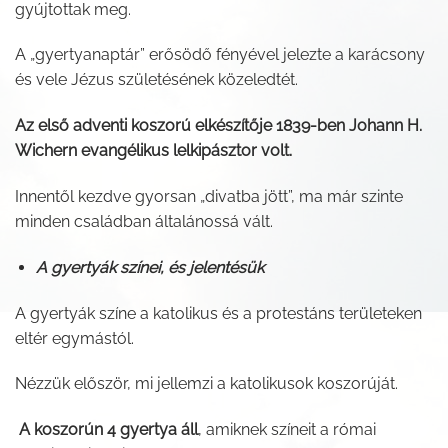
gyújtottak meg.
A „gyertyanaptár” erősödő fényével jelezte a karácsony
és vele Jézus születésének közeledtét.
Az első adventi koszorú elkészítője 1839-ben Johann H.
Wichern evangélikus lelkipásztor volt.
Innentől kezdve gyorsan „divatba jött”, ma már szinte
minden családban általánossá vált.
A gyertyák színei, és jelentésük
A gyertyák színe a katolikus és a protestáns területeken
eltér egymástól.
Nézzük először, mi jellemzi a katolikusok koszorúját.
A koszorún 4 gyertya áll
, amiknek színeit a római