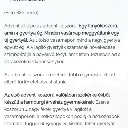
(Fotó: Wikipedia)
Advent jelképe az adventi koszorú.
Egy fenyőkoszorú,
amin 4 gyertya ég. Minden vasárnap meggyújtunk egy
új gyertyát.
Az utolsó vasárnapon mind a négy gyertya
együtt ég. A világító gyertyák számának növekedése
szimbolizálja a növekvő fényt, amit Isten Jézusban ad a
várakozóknak karácsonykor.
Az adventi koszorú eredetéről több egymástól itt-ott
eltérő történetet olvashatunk.
Az első adventi koszorú valójában szekérkerékből
készült a hamburgi árvaház gyermekeinek.
Ezen a
koszorún 4 nagy fehér gyertya világított a
vasárnapokon, a hétköznapokon pedig (a hétköznapok
számától függően) 19 vagy 20 kisebb, fehér gyertyát