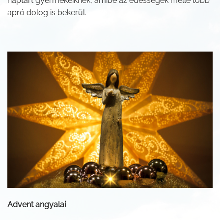
naptárt gyermekeiknek, amibe az édességek mellé több
apró dolog is bekerül.
Advent angyalai