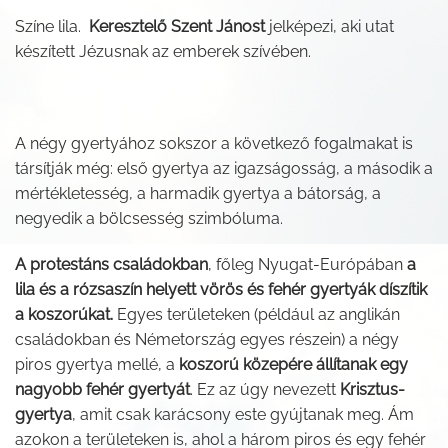
Színe lila.
Keresztelő Szent Jánost
jelképezi, aki utat
készített Jézusnak az emberek szívében.
A négy gyertyához sokszor a következő fogalmakat is
társítják még: első gyertya az igazságosság, a második a
mértékletesség, a harmadik gyertya a bátorság, a
negyedik a bölcsesség szimbóluma.
A protestáns családokban
, főleg Nyugat-Európában
a
lila és a rózsaszín helyett vörös és fehér gyertyák díszítik
a koszorúkat.
Egyes területeken (például az anglikán
családokban és Németország egyes részein) a négy
piros gyertya mellé, a
koszorú közepére állítanak egy
nagyobb fehér gyertyát
. Ez az úgy nevezett
Krisztus-
gyertya
, amit csak karácsony este gyújtanak meg. Ám
azokon a területeken is, ahol a három piros és egy fehér