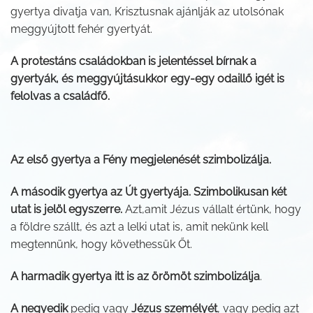
gyertya divatja van, Krisztusnak ajánlják az utolsónak
meggyújtott fehér gyertyát.
A protestáns családokban is jelentéssel bírnak a
gyertyák, és meggyújtásukkor egy-egy odaillő igét is
felolvas a családfő.
Az első gyertya a Fény megjelenését szimbolizálja.
A második gyertya az Út gyertyája. Szimbolikusan két
utat is jelöl egyszerre.
Azt,amit Jézus vállalt értünk, hogy
a földre szállt, és azt a lelki utat is, amit nekünk kell
megtennünk, hogy követhessük Őt.
A harmadik gyertya itt is az örömöt szimbolizálja
.
A negyedik
pedig vagy
Jézus személyét
, vagy pedig azt