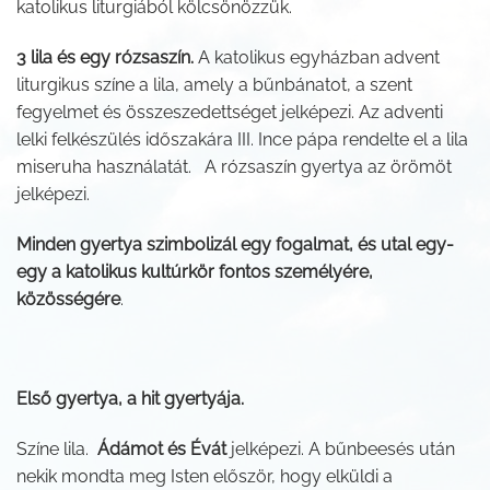
katolikus liturgiából kölcsönözzük.
3 lila és egy rózsaszín.
A katolikus egyházban advent
liturgikus színe a lila, amely a bűnbánatot, a szent
fegyelmet és összeszedettséget jelképezi. Az adventi
lelki felkészülés időszakára III. Ince pápa rendelte el a lila
miseruha használatát. A rózsaszín gyertya az örömöt
jelképezi.
Minden gyertya szimbolizál egy fogalmat, és utal egy-
egy a katolikus kultúrkör fontos személyére,
közösségére
.
Első gyertya, a hit gyertyája.
Színe lila.
Ádámot és Évát
jelképezi. A bűnbeesés után
nekik mondta meg Isten először, hogy elküldi a