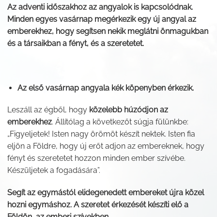
Az adventi időszakhoz az angyalok is kapcsolódnak.
Minden egyes vasárnap megérkezik egy új angyal az
emberekhez, hogy segítsen nekik meglátni önmagukban
és a társaikban a fényt, és a szeretetet.
Az első vasárnap angyala kék köpenyben érkezik.
Leszáll az égből, hogy
közelebb húzódjon az
emberekhez
. Állítólag a következőt súgja fülünkbe:
„Figyeljetek! Isten nagy örömöt készít nektek. Isten fia
eljön a Földre, hogy új erőt adjon az embereknek, hogy
fényt és szeretetet hozzon minden ember szívébe.
Készüljetek a fogadására”.
Segít az egymástól elidegenedett embereket újra közel
hozni egymáshoz. A szeretet érkezését készíti elő a
Földön, az emberi szívekben
.