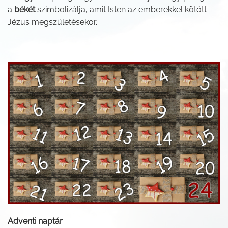
a
békét
szimbolizálja, amit Isten az emberekkel kötött
Jézus megszületésekor.
Adventi naptár