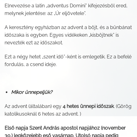
Elnevezése a latin „adventus Domini” kifejezésből ered,
melynek jelentése: az „Úr eljövetele”.
A keresztény egyházban az advent a böjt, és a bűnbánat
időszaka is egyben. Egyes vidékeken „kisböjtnek” is
nevezték ezt az időszakot.
Ezt a négy hetet „szent idő”-ként is emlegetik. Ez a befelé
fordulás, a csend ideje.
Mikor ünnepeljük?
Az advent (általában) egy
4 hetes ünnepi időszak
. (Görög
katolikusoknál 6 hetes az advent. )
Első napja Szent András apostol napjához (november
30.) legközelebb eső vasárnap. Utolsó napja pedig