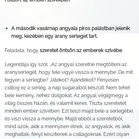
A második vasárnap angyala piros palástban jelenik
meg, kezében egy arany serleget tart.
Feladata, hogy
szeretet öntsön az emberek szívébe
.
Legendája így szól: „Az angyal szeretné megtölteni az
aranyserlegét, hogy tele vigye vissza a mennybe. De mit
tegyen a serlegbe? Játékot? Ajándékot? Fényesen
csillog ez a serleg, a nap sugaraiból készült. Nem tehet
bele kemény, nehéz dolgokat. Az angyal végigmegy a
világ összes házán, és valamit keres. Tiszta szeretetet
minden ember szívében. Ezt teszi majd bele a serlegébe,
és viszi vissza a mennybe. Majd ebből a szeretetből,
mind azok, akik a mennyben élnek, az angyalok, és akik
meghaltak, fényt készítenek a csillagoknak. Ezért olyan