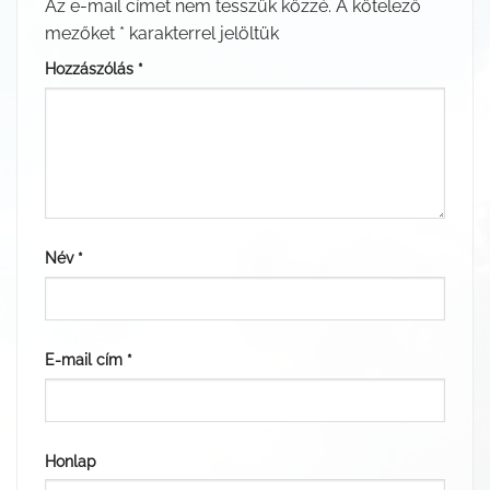
Az e-mail címet nem tesszük közzé.
A kötelező
mezőket
*
karakterrel jelöltük
Hozzászólás
*
Név
*
E-mail cím
*
Honlap