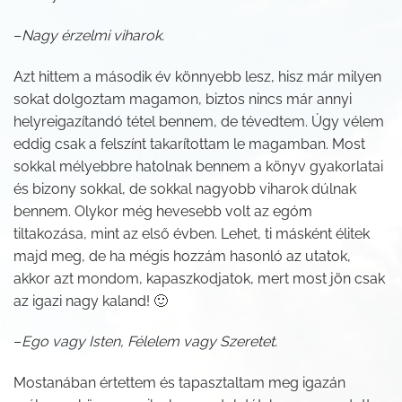
–
Nagy érzelmi viharok.
Azt hittem a második év könnyebb lesz, hisz már milyen
sokat dolgoztam magamon, biztos nincs már annyi
helyreigazítandó tétel bennem, de tévedtem. Úgy vélem
eddig csak a felszínt takarítottam le magamban. Most
sokkal mélyebbre hatolnak bennem a könyv gyakorlatai
és bizony sokkal, de sokkal nagyobb viharok dúlnak
bennem. Olykor még hevesebb volt az egóm
tiltakozása, mint az első évben. Lehet, ti másként élitek
majd meg, de ha mégis hozzám hasonló az utatok,
akkor azt mondom, kapaszkodjatok, mert most jön csak
az igazi nagy kaland! 🙂
–
Ego vagy Isten, Félelem vagy Szeretet.
Mostanában értettem és tapasztaltam meg igazán