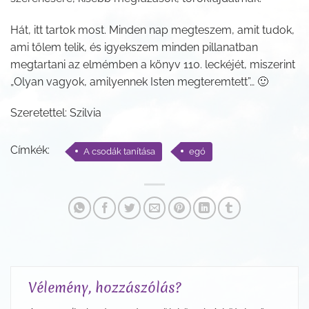
Hát, itt tartok most. Minden nap megteszem, amit tudok,
ami tőlem telik, és igyekszem minden pillanatban
megtartani az elmémben a könyv 110. leckéjét, miszerint
„Olyan vagyok, amilyennek Isten megteremtett”… 🙂
Szeretettel: Szilvia
Címkék:
A csodák tanítása
egó
Vélemény, hozzászólás?