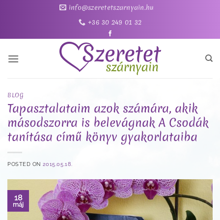
Skip
info@szeretetszarnyain.hu
to
+36 30 249 01 32
content
BLOG
Tapasztalataim azok számára, akik
másodszorra is belevágnak A Csodák
tanítása című könyv gyakorlataiba
POSTED ON
2015.05.18.
18
máj