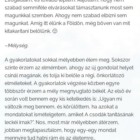
szabad semmiféle elvárásokat támasztanunk most sem
magunkkal szemben. Ahogy nem szabad elbízni sem
magunkat. Amíg itt élünk a Földön, még bőven van mit
kitakarítani belőlünk. 🙂
–
Mélység.
A gyakorlatokat sokkal mélyebben élem meg. Sokszor
szinte érzem az elmémben, ahogy az új gondolat helyet
csinál magának, és tolja ki belőle a régi, önkorlátozó
elméleteket. A gyakorlatok végzése közben egyre
többször érzem a mély megnyugtató békét. Az első év
során volt bennem egy kis kételkedés is: „Ugyan mi
változik meg bennem, és körülöttem, ha azokat a
mondatokat ismételgetem, amiket A csodák tanításának
leckéi írnak?”. Nos, most már mélyebben átérzem,
jobban megtapasztalom, hogy egy-egy mondat
mennyire tud hatni rám és az életemre…