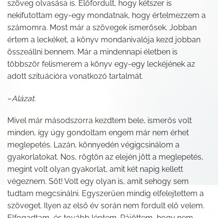
szöveg olvasása is. Előfordult, hogy kétszer is
nekifutottam egy-egy mondatnak, hogy értelmezzem a
számomra. Most már a szövegek ismerősek. Jobban
értem a leckéket, a könyv mondanivalója kezd jobban
összeállni bennem. Már a mindennapi életben is
többször felismerem a könyv egy-egy leckéjének az
adott szituációra vonatkozó tartalmát.
–
Alázat.
Mivel már másodszorra kezdtem bele, ismerős volt
minden, így úgy gondoltam engem már nem érhet
meglepetés. Lazán, könnyedén végigcsinálom a
gyakorlatokat. Nos, rögtön az elején jött a meglepetés,
megint volt olyan gyakorlat, amit két napig kellett
végeznem. Sőt! Volt egy olyan is, amit sehogy sem
tudtam megcsinálni. Egyszerűen mindig elfelejtettem a
szöveget. Ilyen az első év során nem fordult elő velem.
Elfogadtam, és tovább léptem. Rájöttem, hogy nem