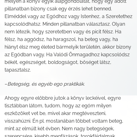
mélyen a könyv egyik alapgondolatát, hogy egy adott
pillanatban bizony csak egy érzés lehet benned.
Elméddel vagy az Egódhoz vagy Istenhez, a Szeretethez
kapcsolódhatsz. Minden pillanatban választasz. Olyan
nem létezik, hogy szeretetben vagy és picit félsz. Ha
félsz, ha aggódsz, ha haragszol, ha beteg vagy, ha
hiányt élsz meg életed bármelyik területén, akkor bizony
az Egódban vagy. Ha Valódi Önmagadhoz kapcsolódsz
békét, egészséget, boldogságot, bőséget látsz,
tapasztalsz.
–
Betegség, és egyéb ego praktikák.
Ahogy egyre előbbre jutok a könyv leckéivel, egyre
tisztábban látom, tudom, hogy az egóm milyen
eszközöket vet be, mivel akar megtéveszteni,
visszahúzni. Én pl. mostanában többet voltam beteg,
mint az elmúlt két évben. Nem nagy betegségek,
szerencsére, kisebb megfázások, torokfájdalmak.