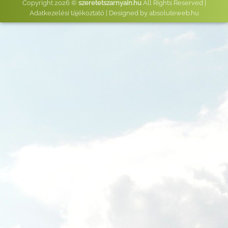
Copyright 2026 ©
szeretetszarnyain.hu
All Rights Reserved |
Adatkezelési tájékoztató
| Designed by
absoluteweb.hu