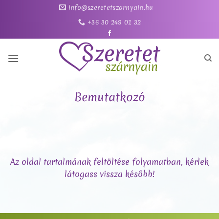
Skip
info@szeretetszarnyain.hu
to
+36 30 249 01 32
content
Bemutatkozó
Az oldal tartalmának feltöltése folyamatban, kérlek
látogass vissza később!