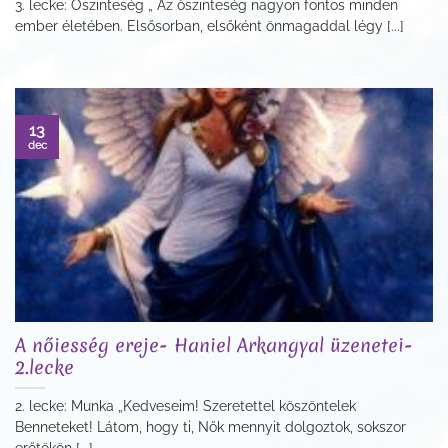
3. lecke: Őszinteség „ Az őszinteség nagyon fontos minden
ember életében. Elsősorban, elsőként önmagaddal légy [...]
13
dec
A nőiesség ereje- Haniel Arkangyal üzenetei-
2.lecke
2. lecke: Munka „Kedveseim! Szeretettel köszöntelek
Benneteket! Látom, hogy ti, Nők mennyit dolgoztok, sokszor