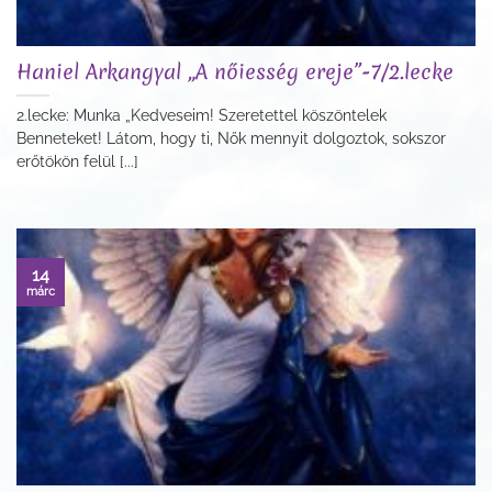
Haniel Arkangyal „A nőiesség ereje”-7/2.lecke
2.lecke: Munka „Kedveseim! Szeretettel köszöntelek
Benneteket! Látom, hogy ti, Nők mennyit dolgoztok, sokszor
erőtökön felül [...]
14
márc