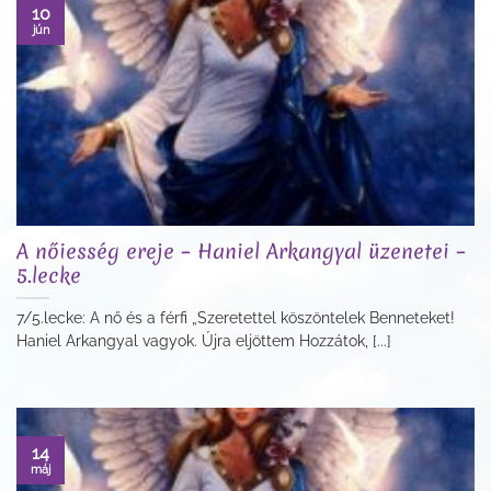
10
jún
A nőiesség ereje – Haniel Arkangyal üzenetei –
5.lecke
7/5.lecke: A nő és a férfi „Szeretettel köszöntelek Benneteket!
Haniel Arkangyal vagyok. Újra eljöttem Hozzátok, [...]
14
máj