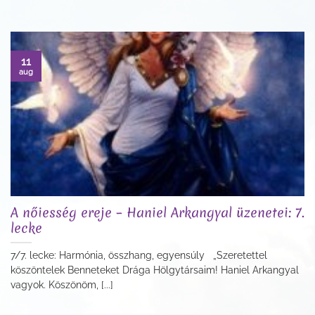
11
aug
A nőiesség ereje – Haniel Arkangyal üzenetei: 7.
lecke
7/7. lecke: Harmónia, összhang, egyensúly „Szeretettel
köszöntelek Benneteket Drága Hölgytársaim! Haniel Arkangyal
vagyok. Köszönöm, [...]