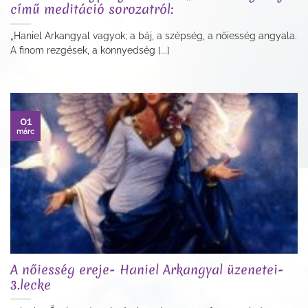
című meditáció sorozatról:
„Haniel Arkangyal vagyok; a báj, a szépség, a nőiesség angyala.
A finom rezgések, a könnyedség [...]
01
márc
A nőiesség ereje- Haniel Arkangyal üzenetei-
3.lecke