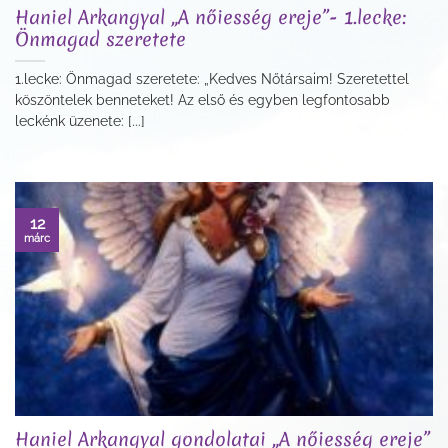
Haniel Arkangyal „A nőiesség ereje”- 1.lecke:
Önmagad szeretete
1.lecke: Önmagad szeretete: „Kedves Nőtársaim! Szeretettel
köszöntelek benneteket! Az első és egyben legfontosabb
leckénk üzenete: [...]
12
márc
Haniel Arkangyal gondolatai „A nőiesség ereje”