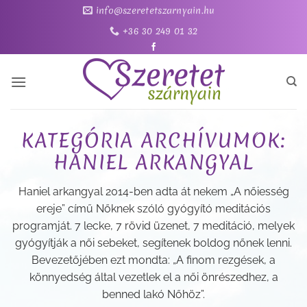
Skip
info@szeretetszarnyain.hu
to
+36 30 249 01 32
content
KATEGÓRIA ARCHÍVUMOK:
HANIEL ARKANGYAL
Haniel arkangyal 2014-ben adta át nekem „A nőiesség
ereje” című Nőknek szóló gyógyító meditációs
programját. 7 lecke, 7 rövid üzenet, 7 meditáció, melyek
gyógyítják a női sebeket, segítenek boldog nőnek lenni.
Bevezetőjében ezt mondta: „A finom rezgések, a
könnyedség által vezetlek el a női önrészedhez, a
benned lakó Nőhöz”.