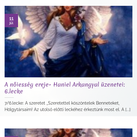
11
júl
A nőiesség ereje- Haniel Arkangyal üzenetei:
6.lecke
7/6.lecke: A szeretet „Szeretettel köszöntelek Benneteket,
Hölgytársaim! Az utolsó előtti leckéhez érkeztünk most el. A [...]