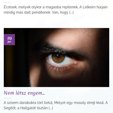
Érzések, melyek olykor a magasba repítenek, A Lelkeim húrjain
mindig más dalt pendítenek. Van, hogy [...]
29
jan
Nem látsz engem…
A szívem darabokra tört belül, Melyet egy mosoly elrejt kívül. A
Segítőt, a Hallgatót tisztán [...]