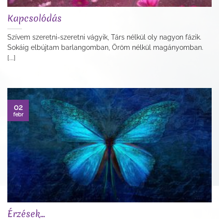
Kapcsolódás
Szívem szeretni-szeretni vágyik, Társ nélkül oly nagyon fázik.
Sokáig elbújtam barlangomban, Öröm nélkül magányomban.
[...]
02
febr
Érzések…