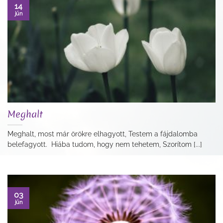
14
jún
Meghalt
Meghalt, most már örökre elhagyott, Testem a fájdalomba
belefagyott. Hiába tudom, hogy nem tehetem, Szorítom [...]
03
jún