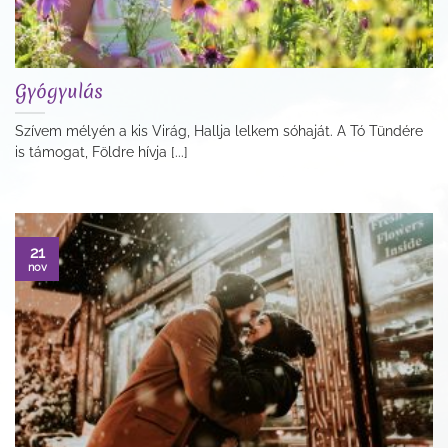
Gyógyulás
Szívem mélyén a kis Virág, Hallja lelkem sóhaját. A Tó Tündére
is támogat, Földre hívja [...]
21
nov