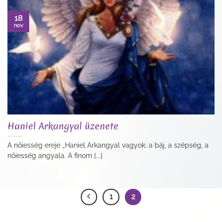
18
nov
Haniel Arkangyal üzenete
A nőiesség ereje „Haniel Arkangyal vagyok; a báj, a szépség, a
nőiesség angyala. A finom [...]
1
2