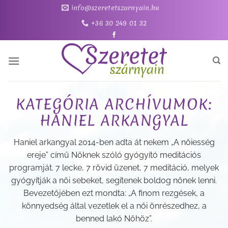
Skip
info@szeretetszarnyain.hu
to
+36 30 249 01 32
content
KATEGÓRIA ARCHÍVUMOK:
HANIEL ARKANGYAL
Haniel arkangyal 2014-ben adta át nekem „A nőiesség
ereje” című Nőknek szóló gyógyító meditációs
programját. 7 lecke, 7 rövid üzenet, 7 meditáció, melyek
gyógyítják a női sebeket, segítenek boldog nőnek lenni.
Bevezetőjében ezt mondta: „A finom rezgések, a
könnyedség által vezetlek el a női önrészedhez, a
benned lakó Nőhöz”.