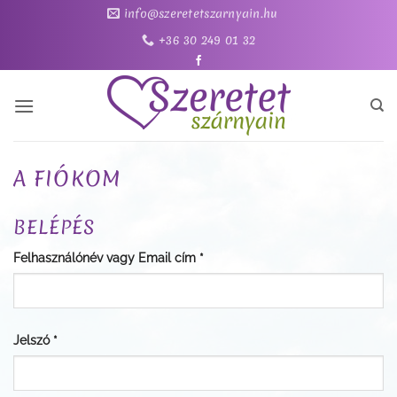
Skip
info@szeretetszarnyain.hu
to
+36 30 249 01 32
content
A FIÓKOM
BELÉPÉS
Kötelező
Felhasználónév vagy Email cím
*
Kötelező
Jelszó
*