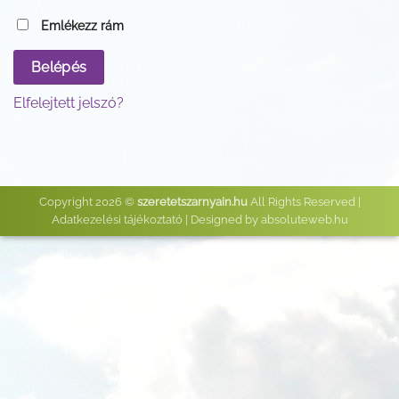
Emlékezz rám
Belépés
Elfelejtett jelszó?
Copyright 2026 ©
szeretetszarnyain.hu
All Rights Reserved |
Adatkezelési tájékoztató
| Designed by
absoluteweb.hu