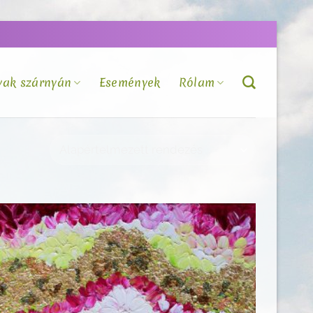
vak szárnyán
Események
Rólam