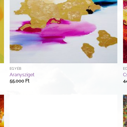
EGYÉB
E
Aranysziget
C
55.000
Ft
4