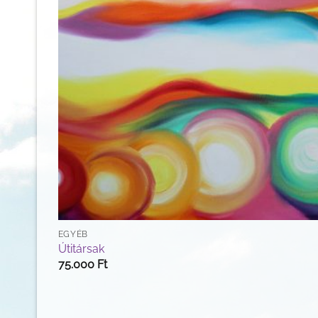
EGYÉB
Útitársak
75.000
Ft