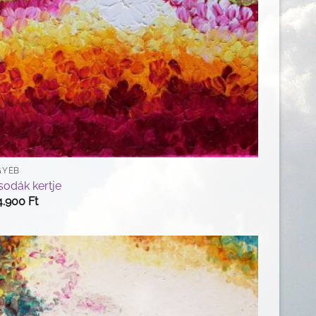
GYÉB
sodák kertje
4.900
Ft