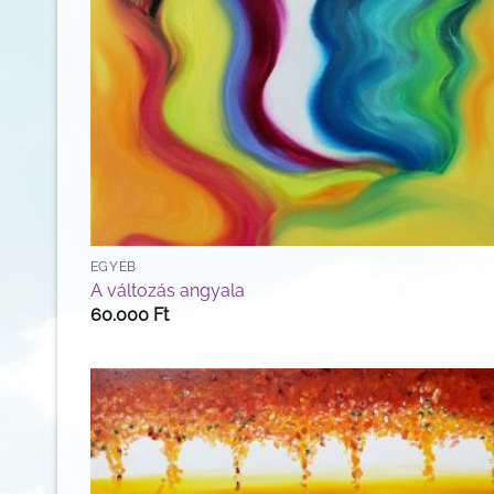
EGYÉB
A változás angyala
60.000
Ft