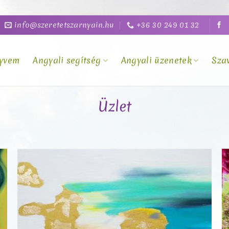
info@szeretetszarnyain.hu
+36 30 249 01 32
yvem
Angyali segítség
Angyali üzenetek
Sza
Üzlet