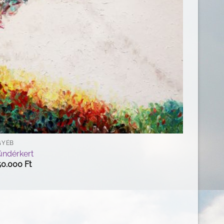
GYÉB
ündérkert
50.000
Ft