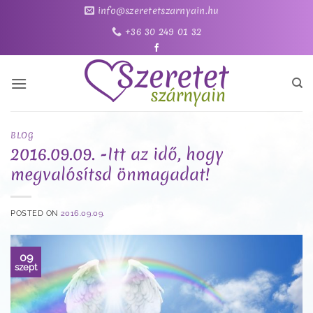
Skip
info@szeretetszarnyain.hu
to
+36 30 249 01 32
content
BLOG
2016.09.09. -Itt az idő, hogy
megvalósítsd önmagadat!
POSTED ON
2016.09.09.
09
szept