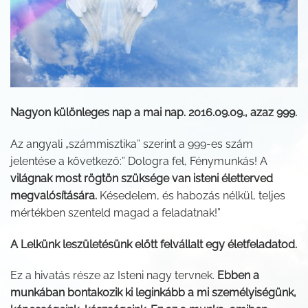
Nagyon különleges nap a mai nap. 2016.09.09., azaz 999.
Az angyali „számmisztika” szerint a 999-es szám
jelentése a következő:” Dologra fel, Fénymunkás! A
világnak most rögtön szüksége van isteni életterved
megvalósítására.
Késedelem, és habozás nélkül, teljes
mértékben szenteld magad a feladatnak!”
A Lelkünk leszületésünk előtt felvállalt egy életfeladatod.
Ez a hivatás része az Isteni nagy tervnek.
Ebben a
munkában bontakozik ki leginkább a mi személyiségünk,