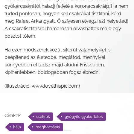
gyökércsakrától haladj felfelé a koronacsakráig. Ha nem
tudod pontosan, hogyan kell csakrákat tisztítani, kérd
meg Rafael Arkangyalt, Ő szívesen elvégzi ezt helyetted!
A csakratisztításról hamarosan olvashattok majd egy
posztot tőlem.
Ha ezen módszerek közül sikerül valamelyiket is
beépítened az életedbe, meglátod, mennyivel
könnyebben el tudsz majd aludni. Frissebben,
kipihentebben, boldogabban fogsz ébredni.
(Illusztráció: www.lovethispic.com)
Címkék:
csakrák
gyógyító gyakorlatok
hála
megbocsátás