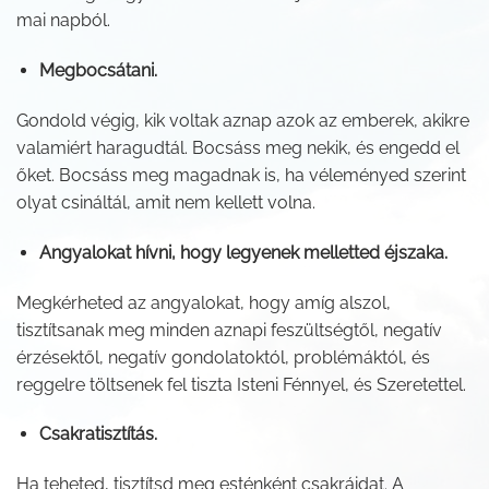
mai napból.
Megbocsátani.
Gondold végig, kik voltak aznap azok az emberek, akikre
valamiért haragudtál. Bocsáss meg nekik, és engedd el
őket. Bocsáss meg magadnak is, ha véleményed szerint
olyat csináltál, amit nem kellett volna.
Angyalokat hívni, hogy legyenek melletted éjszaka.
Megkérheted az angyalokat, hogy amíg alszol,
tisztítsanak meg minden aznapi feszültségtől, negatív
érzésektől, negatív gondolatoktól, problémáktól, és
reggelre töltsenek fel tiszta Isteni Fénnyel, és Szeretettel.
Csakratisztítás.
Ha teheted, tisztítsd meg esténként csakráidat. A