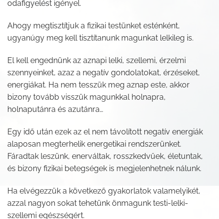
odafigyelést igényel.
Ahogy megtisztítjuk a fizikai testünket esténként,
ugyanúgy meg kell tisztítanunk magunkat lelkileg is.
El kell engednünk az aznapi lelki, szellemi, érzelmi
szennyeinket, azaz a negatív gondolatokat, érzéseket,
energiákat. Ha nem tesszük meg aznap este, akkor
bizony tovább visszük magunkkal holnapra,
holnaputánra és azutánra…
Egy idő után ezek az el nem távolított negatív energiák
alaposan megterhelik energetikai rendszerünket.
Fáradtak leszünk, enerváltak, rosszkedvűek, életuntak,
és bizony fizikai betegségek is megjelenhetnek nálunk.
Ha elvégezzük a következő gyakorlatok valamelyikét,
azzal nagyon sokat tehetünk önmagunk testi-lelki-
szellemi egészségért.