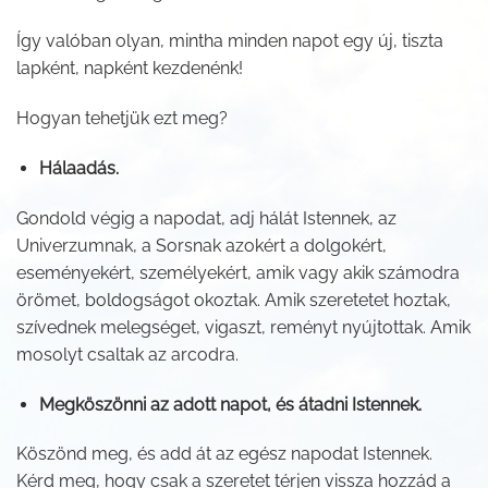
Így valóban olyan, mintha minden napot egy új, tiszta
lapként, napként kezdenénk!
Hogyan tehetjük ezt meg?
Hálaadás.
Gondold végig a napodat, adj hálát Istennek, az
Univerzumnak, a Sorsnak azokért a dolgokért,
eseményekért, személyekért, amik vagy akik számodra
örömet, boldogságot okoztak. Amik szeretetet hoztak,
szívednek melegséget, vigaszt, reményt nyújtottak. Amik
mosolyt csaltak az arcodra.
Megköszönni az adott napot, és átadni Istennek.
Köszönd meg, és add át az egész napodat Istennek.
Kérd meg, hogy csak a szeretet térjen vissza hozzád a