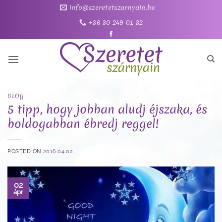
Skip
info@szeretetszarnyain.hu
to
+36 30 249 01 32
content
BLOG
5 tipp, hogy jobban aludj éjszaka, és
boldogabban ébredj reggel!
POSTED ON
2016.04.02.
02
ápr