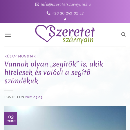
Skip
info@szeretetszarnyain.hu
to
+36 30 249 01 32
content
RÓLAM MONDTÁK
Vannak olyan „segítők” is, akik
hitelesek és valódi a segítő
szándékuk
POSTED ON
2021.03.03.
03
márc