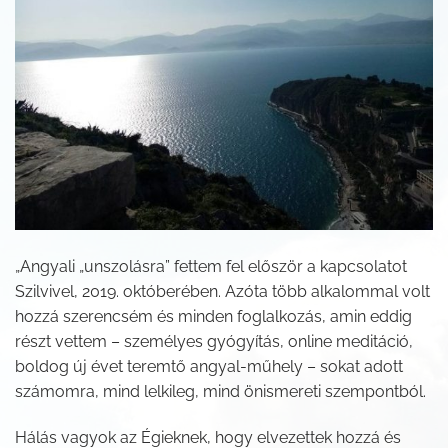
„Angyali „unszolásra” fettem fel először a kapcsolatot
Szilvivel, 2019. októberében. Azóta több alkalommal volt
hozzá szerencsém és minden foglalkozás, amin eddig
részt vettem – személyes gyógyítás, online meditáció,
boldog új évet teremtő angyal-műhely – sokat adott
számomra, mind lelkileg, mind önismereti szempontból.
Hálás vagyok az Égieknek, hogy elvezettek hozzá és