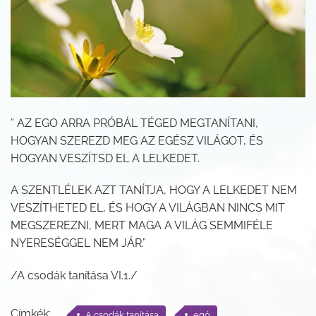
” AZ EGO ARRA PRÓBÁL TÉGED MEGTANÍTANI,
HOGYAN SZEREZD MEG AZ EGÉSZ VILÁGOT, ÉS
HOGYAN VESZÍTSD EL A LELKEDET.
A SZENTLÉLEK AZT TANÍTJA, HOGY A LELKEDET NEM
VESZÍTHETED EL, ÉS HOGY A VILÁGBAN NINCS MIT
MEGSZEREZNI, MERT MAGA A VILÁG SEMMIFÉLE
NYERESÉGGEL NEM JÁR.”
/A csodák tanítása VI.1./
Címkék:
A csodák tanítása
egó