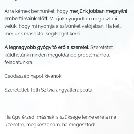
Arra kérnek bennünket, hogy
merjünk jobban megnyílni
embertársaink előtt.
Merjük nyugodtan megosztani
velük, hogy mi nyomja a szívünket valójában. Ha kell,
merjünk másoktól segítséget kérni.
A legnagyobb gyógyító erő a szeretet.
Szeretetet
küldhetünk minden megoldandó problémánkra,
feladatunkra.
Csodaszép napot kívánok!
Szeretettel: Tóth Szilvia angyalterapeuta
Ha úgy érzed, másnak is szüksége lenne erre a mai
üzenetre, megköszönöm, ha megosztod!