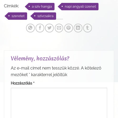
Címkék:
a szív hangja
napi angyali üzenet
szeretet
szívcsakra
Vélemény, hozzászólás?
Az e-mail címet nem tesszük közzé.
A kötelező
mezőket
*
karakterrel jelöltük
Hozzászólás
*