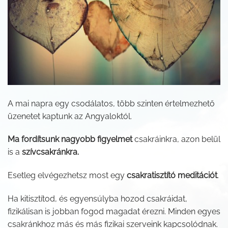
A mai napra egy csodálatos, több szinten értelmezhető
üzenetet kaptunk az Angyaloktól.
Ma fordítsunk nagyobb figyelmet
csakráinkra, azon belül
is a
szívcsakránkra.
Esetleg elvégezhetsz most egy
csakratisztító meditációt
.
Ha kitisztítod, és egyensúlyba hozod csakráidat,
fizikálisan is jobban fogod magadat érezni. Minden egyes
csakránkhoz más és más fizikai szerveink kapcsolódnak.