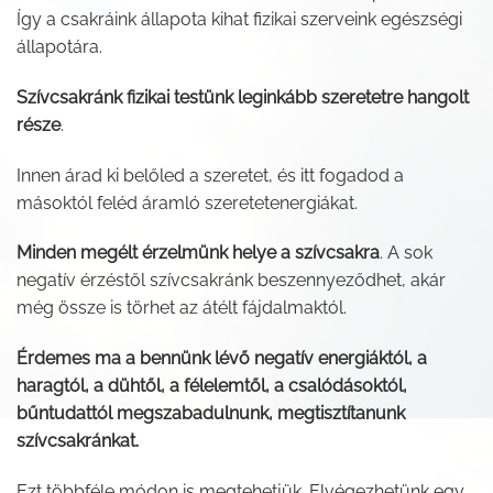
Így a csakráink állapota kihat fizikai szerveink egészségi
állapotára.
Szívcsakránk fizikai testünk leginkább szeretetre hangolt
része
.
Innen árad ki belőled a szeretet, és itt fogadod a
másoktól feléd áramló szeretetenergiákat.
Minden megélt érzelmünk helye a szívcsakra
. A sok
negatív érzéstől szívcsakránk beszennyeződhet, akár
még össze is törhet az átélt fájdalmaktól.
Érdemes ma a bennünk lévő negatív energiáktól, a
haragtól, a dühtől, a félelemtől, a csalódásoktól,
bűntudattól megszabadulnunk, megtisztítanunk
szívcsakránkat.
Ezt többféle módon is megtehetjük. Elvégezhetünk egy