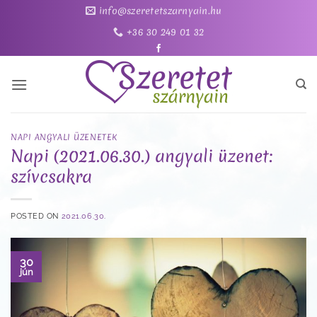
Skip
info@szeretetszarnyain.hu
to
+36 30 249 01 32
content
NAPI ANGYALI ÜZENETEK
Napi (2021.06.30.) angyali üzenet:
szívcsakra
POSTED ON
2021.06.30.
30
jún