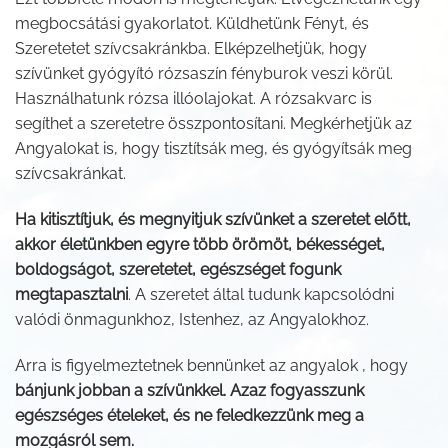
megbocsátási gyakorlatot. Küldhetünk Fényt, és
Szeretetet szívcsakránkba. Elképzelhetjük, hogy
szívünket gyógyító rózsaszín fényburok veszi körül.
Használhatunk rózsa illóolajokat. A rózsakvarc is
segíthet a szeretetre összpontosítani. Megkérhetjük az
Angyalokat is, hogy tisztítsák meg, és gyógyítsák meg
szívcsakránkat.
Ha kitisztítjuk, és megnyitjuk szívünket a szeretet előtt,
akkor életünkben egyre több örömöt, békességet,
boldogságot, szeretetet, egészséget fogunk
megtapasztalni
. A szeretet által tudunk kapcsolódni
valódi önmagunkhoz, Istenhez, az Angyalokhoz.
Arra is figyelmeztetnek bennünket az angyalok , hogy
bánjunk jobban a szívünkkel. Azaz fogyasszunk
egészséges ételeket, és ne feledkezzünk meg a
mozgásról sem.