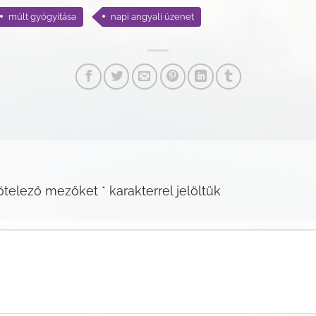
múlt gyógyítása
napi angyali üzenet
ötelező mezőket
*
karakterrel jelöltük