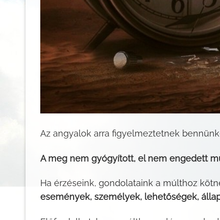
Az angyalok arra figyelmeztetnek bennünk
A meg nem gyógyított, el nem engedett múl
Ha érzéseink, gondolataink a múlthoz kötn
események, személyek, lehetőségek, állap