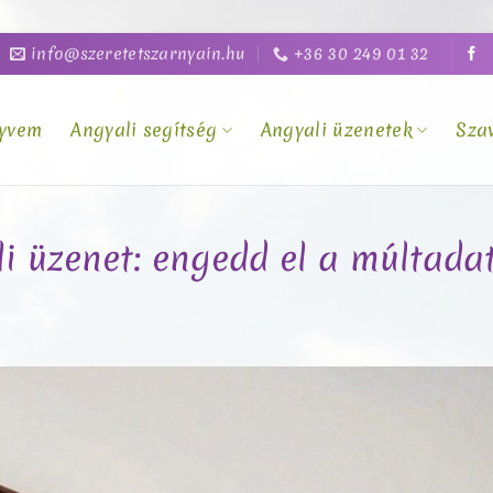
info@szeretetszarnyain.hu
+36 30 249 01 32
yvem
Angyali segítség
Angyali üzenetek
Sza
li üzenet: engedd el a múltadat