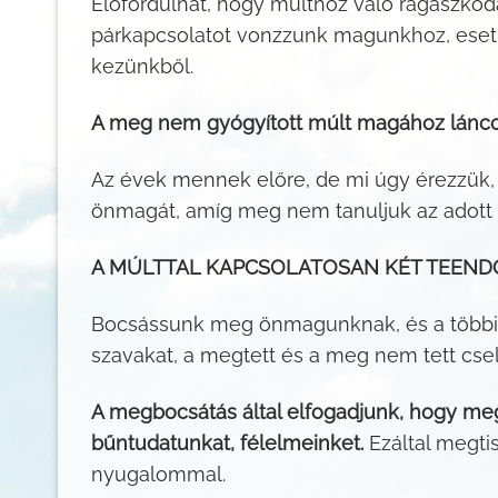
Előfordulhat, hogy múlthoz való ragaszkod
párkapcsolatot vonzzunk magunkhoz, eset
kezünkből.
A meg nem gyógyított múlt magához láncol
Az évek mennek előre, de mi úgy érezzük, n
önmagát, amíg meg nem tanuljuk az adott 
A MÚLTTAL KAPCSOLATOSAN KÉT TEEND
Bocsássunk meg önmagunknak, és a többi 
szavakat, a megtett és a meg nem tett csel
A megbocsátás által elfogadjunk, hogy me
bűntudatunkat, félelmeinket.
Ezáltal megtis
nyugalommal.