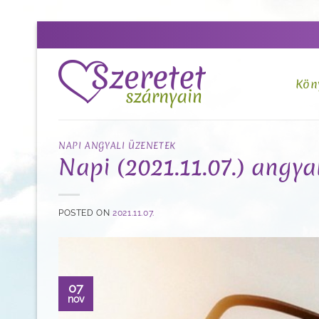
Skip
to
content
Kön
NAPI ANGYALI ÜZENETEK
Napi (2021.11.07.) angya
POSTED ON
2021.11.07.
07
nov