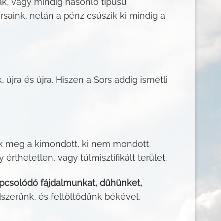
k, vagy mindig hasonló típusú
ink, netán a pénz csúszik ki mindig a
jra és újra. Hiszen a Sors addig ismétli
k meg a kimondott, ki nem mondott
thetetlen, vagy túlmisztifikált terület.
apcsolódó fájdalmunkat, dühünket,
dszerünk, és feltöltődünk békével,