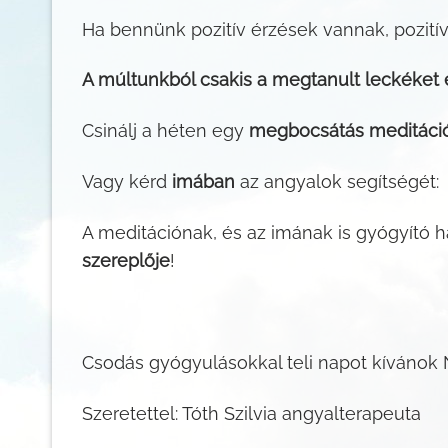
Ha bennünk pozitív érzések vannak, pozitív
A múltunkból csakis a megtanult leckéket 
Csinálj a héten egy
megbocsátás meditáció
Vagy kérd
imában
az angyalok segítségét:
A meditációnak, és az imának is gyógyító h
szereplője
!
Csodás gyógyulásokkal teli napot kívánok
Szeretettel: Tóth Szilvia angyalterapeuta