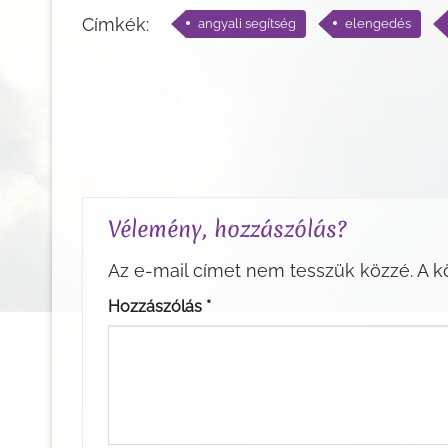
Címkék:
angyali segítség
elengedés
Vélemény, hozzászólás?
Az e-mail címet nem tesszük közzé.
A k
Hozzászólás
*