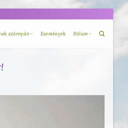
vak szárnyán
Események
Rólam
!