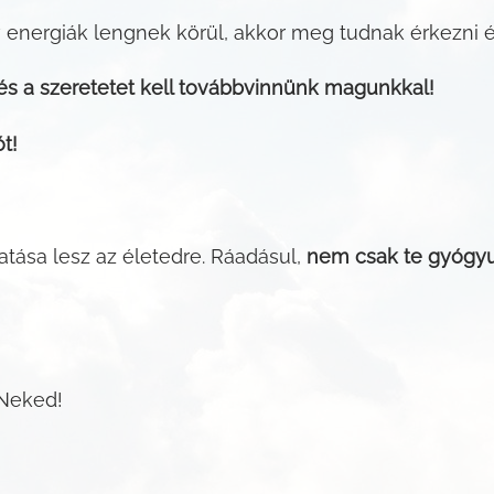
 energiák lengnek körül, akkor meg tudnak érkezni é
és a szeretetet kell továbbvinnünk magunkkal!
t!
atása lesz az életedre. Ráadásul,
nem csak te gyógy
 Neked!