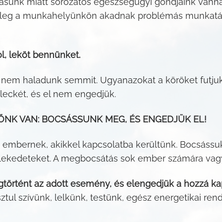
ásunk miatt sorozatos egészségügyi gondjaink vanna
leg a munkahelyünkön akadnak problémás munkatársa
, leköt bennünket.
em haladunk semmit. Ugyanazokat a köröket futjuk, ú
leckét, és el nem engedjük.
ŐNK VAN: BOCSÁSSUNK MEG, ÉS ENGEDJÜK EL!
embernek, akikkel kapcsolatba kerültünk. Bocsássu
ekedeteket. A megbocsátás sok ember számára vagy ér
gtörtént az adott esemény, és elengedjük a hozzá k
ztul szívünk, lelkünk, testünk, egész energetikai ren