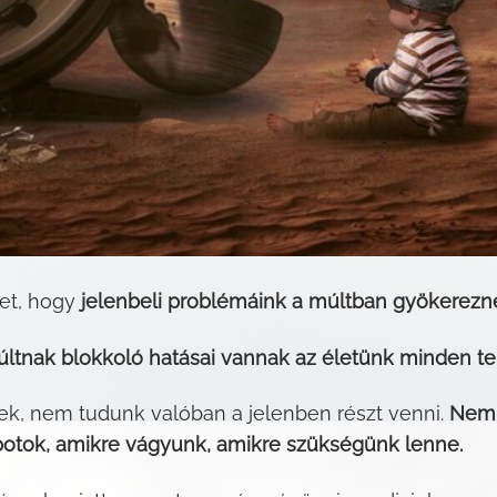
et, hogy
jelenbeli problémáink a múltban gyökerezn
tnak blokkoló hatásai vannak az életünk minden ter
ek, nem tudunk valóban a jelenben részt venni.
Nem 
otok, amikre vágyunk, amikre szükségünk lenne.