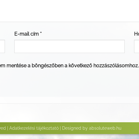
E-mail cím
*
H
em mentése a böngészőben a következő hozzászólásomhoz.
ved |
Adatkezelési tájékoztató
| Designed by
absoluteweb.hu