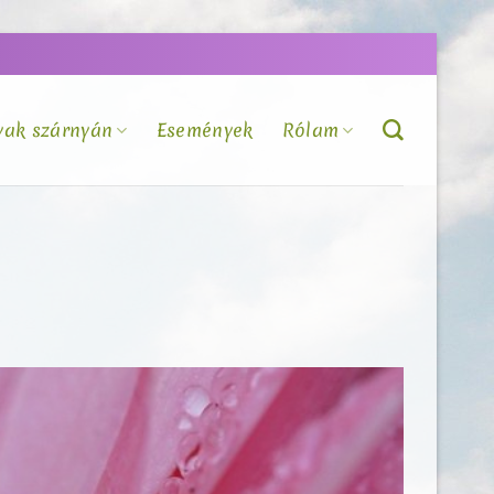
vak szárnyán
Események
Rólam