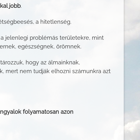
kal jobb
.
étségbeesés, a hitetlenség.
, a jelenlegi problémás területekre, mint
ikernek, egészségnek, örömnek.
atározzuk, hogy az álmainknak,
uk, mert nem tudják elhozni számunkra azt
 Angyalok folyamatosan azon