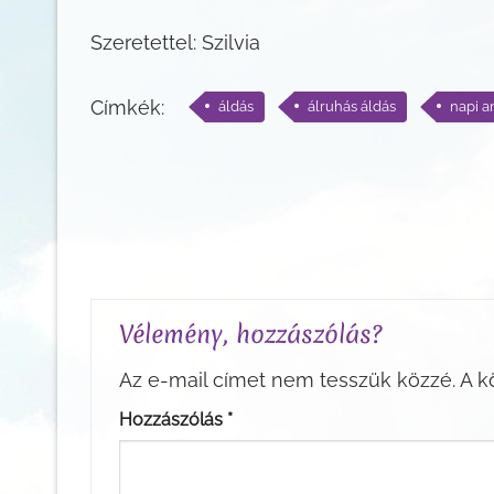
Szeretettel: Szilvia
Címkék:
áldás
álruhás áldás
napi a
Vélemény, hozzászólás?
Az e-mail címet nem tesszük közzé.
A k
Hozzászólás
*