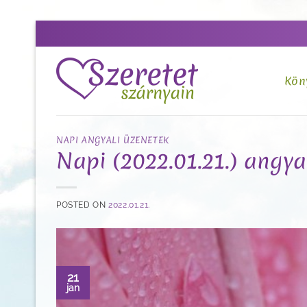
Skip
to
content
Kön
NAPI ANGYALI ÜZENETEK
Napi (2022.01.21.) angya
POSTED ON
2022.01.21.
21
jan