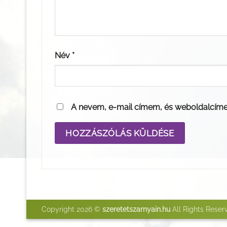
Név
*
A nevem, e-mail címem, és weboldalcím
Copyright 2026 ©
szeretetszarnyain.hu
All Rights Reser