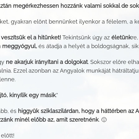
aztán megérkezhessen hozzánk valami sokkal de sok
et, gyakran elönt bennünket ilyenkor a félelem, a k
 veszítsük el a hitünket!
Tekintsünk úgy az
életünk
re
 meggyógyul,
és átadja a helyét a boldogságnak, s
ogy
ne akarjuk irányítani a dolgokat
. Sokszor előre elh
nia. Ezzel azonban az Angyalok munkáját hátráltatj
lenne.
tó, kinyílik egy másik
.”
ább, és
higgyük sziklaszilárdan, hogy a háttérben az
nk minél előbb az, amit szeretnénk
. 🙂
előtt!