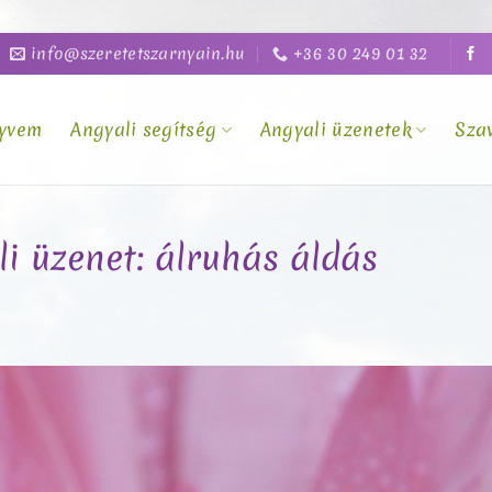
info@szeretetszarnyain.hu
+36 30 249 01 32
yvem
Angyali segítség
Angyali üzenetek
Sza
li üzenet: álruhás áldás