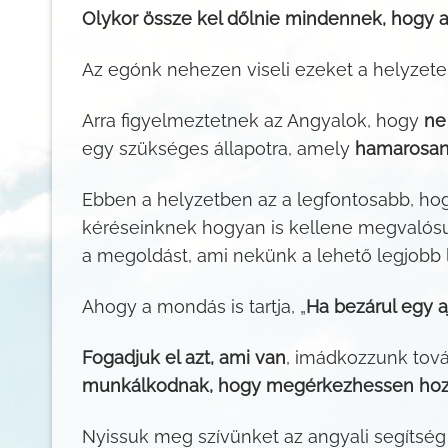
Olykor össze kel dőlnie mindennek, hogy 
Az egónk nehezen viseli ezeket a helyzetek
Arra figyelmeztetnek az Angyalok, hogy
ne
egy szükséges állapotra, amely
hamarosan
Ebben a helyzetben az a legfontosabb, h
kéréseinknek hogyan is kellene megvalósul
a megoldást, ami nekünk a lehető legjobb 
Ahogy a mondás is tartja, „
Ha bezárul egy aj
Fogadjuk el azt, ami van
, imádkozzunk tov
munkálkodnak, hogy megérkezhessen hozzá
Nyissuk meg szívünket az angyali segítség 