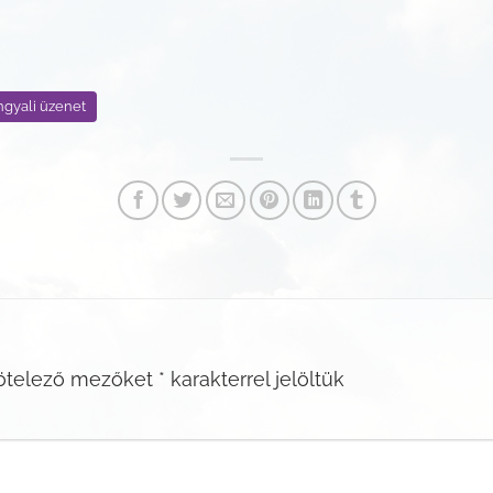
ngyali üzenet
ötelező mezőket
*
karakterrel jelöltük