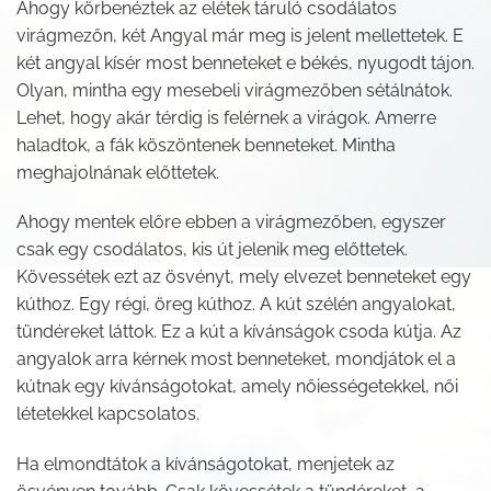
Ahogy körbenéztek az elétek táruló csodálatos
virágmezőn, két Angyal már meg is jelent mellettetek. E
két angyal kísér most benneteket e békés, nyugodt tájon.
Olyan, mintha egy mesebeli virágmezőben sétálnátok.
Lehet, hogy akár térdig is felérnek a virágok. Amerre
haladtok, a fák köszöntenek benneteket. Mintha
meghajolnának előttetek.
Ahogy mentek előre ebben a virágmezőben, egyszer
csak egy csodálatos, kis út jelenik meg előttetek.
Kövessétek ezt az ösvényt, mely elvezet benneteket egy
kúthoz. Egy régi, öreg kúthoz. A kút szélén angyalokat,
tündéreket láttok. Ez a kút a kívánságok csoda kútja. Az
angyalok arra kérnek most benneteket, mondjátok el a
kútnak egy kívánságotokat, amely nőiességetekkel, női
létetekkel kapcsolatos.
Ha elmondtátok a kívánságotokat, menjetek az