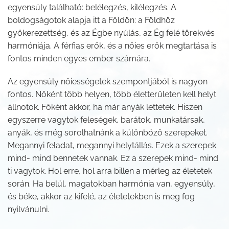
egyensúly található: belélegzés, kilélegzés. A
boldogságotok alapja itt a Földön: a Földhöz
gyökerezettség, és az Égbe nyúlás, az Ég felé törekvés
harmóniája. A férfias erők, és a nőies erők megtartása is
fontos minden egyes ember számára.
Az egyensúly nőiességetek szempontjából is nagyon
fontos. Nőként több helyen, több életterületen kell helyt
állnotok. Főként akkor, ha már anyák lettetek. Hiszen
egyszerre vagytok feleségek, barátok, munkatársak,
anyák, és még sorolhatnánk a különböző szerepeket.
Megannyi feladat, megannyi helytállás. Ezek a szerepek
mind- mind bennetek vannak. Ez a szerepek mind- mind
ti vagytok. Hol erre, hol arra billen a mérleg az életetek
során. Ha belül, magatokban harmónia van, egyensúly,
és béke, akkor az kifelé, az életetekben is meg fog
nyilvánulni.