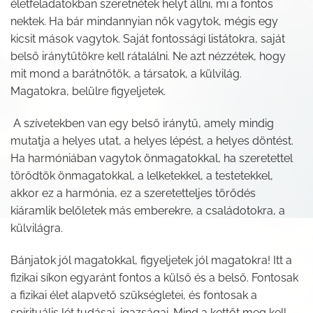
életfeladatokban szeretnétek helyt állni, mi a fontos
nektek. Ha bár mindannyian nők vagytok, mégis egy
kicsit mások vagytok. Saját fontossági listátokra, saját
belső iránytűtökre kell rátalálni. Ne azt nézzétek, hogy
mit mond a barátnőtök, a társatok, a külvilág.
Magatokra, belülre figyeljetek.
A szívetekben van egy belső iránytű, amely mindig
mutatja a helyes utat, a helyes lépést, a helyes döntést.
Ha harmóniában vagytok önmagatokkal, ha szeretettel
törődtök önmagatokkal, a lelketekkel, a testetekkel,
akkor ez a harmónia, ez a szeretetteljes törődés
kiáramlik belőletek más emberekre, a családotokra, a
külvilágra.
Bánjatok jól magatokkal, figyeljetek jól magatokra! Itt a
fizikai síkon egyaránt fontos a külső és a belső. Fontosak
a fizikai élet alapvető szükségletei, és fontosak a
spirituális lét tudásai, igazságai. Mind a kettőt meg kell