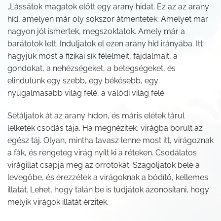
„Lássátok magatok előtt egy arany hidat. Ez az az arany
híd, amelyen már oly sokszor átmentetek. Amelyet már
nagyon jól ismertek, megszoktatok. Amely már a
barátotok lett. Induljatok el ezen arany híd irányába. Itt
hagyjuk most a fizikai sík félelmeit, fájdalmait, a
gondokat, a nehézségeket, a betegségeket, és
elindulunk egy szebb, egy békésebb, egy
nyugalmasabb világ felé, a valódi világ felé.
Sétáljatok át az arany hídon, és máris elétek tárul
lelketek csodás tája. Ha megnézitek, virágba borult az
egész táj. Olyan, mintha tavasz lenne most itt, virágoznak
a fák, és rengeteg virág nyílt ki a réteken. Csodálatos
virágillat csapja meg az orrotokat. Szagoljatok bele a
levegőbe, és érezzétek a virágoknak a bódító, kellemes
illatát. Lehet, hogy talán be is tudjátok azonosítani, hogy
melyik virágok illatát érzitek.