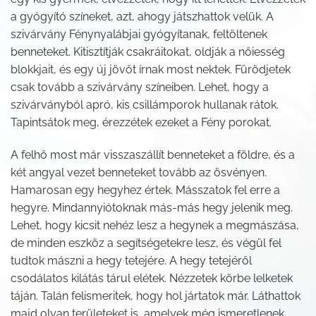
a gyógyító színeket, azt, ahogy játszhattok velük. A
szivárvány Fénynyalábjai gyógyítanak, feltöltenek
benneteket. Kitisztítják csakráitokat, oldják a nőiesség
blokkjait, és egy új jövőt írnak most nektek. Fürödjetek
csak tovább a szivárvány színeiben. Lehet, hogy a
szivárványból apró, kis csillámporok hullanak rátok.
Tapintsátok meg, érezzétek ezeket a Fény porokat.
A felhő most már visszaszállít benneteket a földre, és a
két angyal vezet benneteket tovább az ösvényen.
Hamarosan egy hegyhez értek. Másszatok fel erre a
hegyre. Mindannyiótoknak más-más hegy jelenik meg.
Lehet, hogy kicsit nehéz lesz a hegynek a megmászása,
de minden eszköz a segítségetekre lesz, és végül fel
tudtok mászni a hegy tetejére. A hegy tetejéről
csodálatos kilátás tárul elétek. Nézzetek körbe lelketek
táján. Talán felismeritek, hogy hol jártatok már. Láthattok
majd olyan területeket is, amelyek még ismeretlenek,