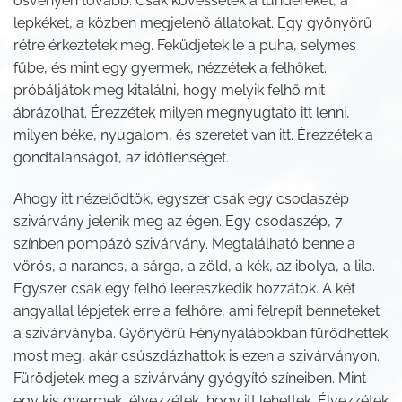
ösvényen tovább. Csak kövessétek a tündéreket, a
lepkéket, a közben megjelenő állatokat. Egy gyönyörű
rétre érkeztetek meg. Feküdjetek le a puha, selymes
fűbe, és mint egy gyermek, nézzétek a felhőket.
próbáljátok meg kitalálni, hogy melyik felhő mit
ábrázolhat. Érezzétek milyen megnyugtató itt lenni,
milyen béke, nyugalom, és szeretet van itt. Érezzétek a
gondtalanságot, az időtlenséget.
Ahogy itt nézelődtök, egyszer csak egy csodaszép
szivárvány jelenik meg az égen. Egy csodaszép, 7
színben pompázó szivárvány. Megtalálható benne a
vörös, a narancs, a sárga, a zöld, a kék, az ibolya, a lila.
Egyszer csak egy felhő leereszkedik hozzátok. A két
angyallal lépjetek erre a felhőre, ami felrepít benneteket
a szivárványba. Gyönyörű Fénynyalábokban fürödhettek
most meg, akár csúszdázhattok is ezen a szivárványon.
Fürödjetek meg a szivárvány gyógyító színeiben. Mint
egy kis gyermek, élvezzétek, hogy itt lehettek. Élvezzétek