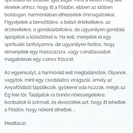
élnetek ahhoz, hogy itt a Földön, ebben az időben
boldogan, harmóniában élhessetek önmagatokkal.
Figyeljetek a bensőtökre, a belső értékeitekre, az
érzéseitekre, a gondolataitokra, de ugyanilyen gonddal
ápoljátok a külsőtöket is. Ha kell, menjetek el egy
spirituális tanfolyamra, de ugyanilyen fontos, hogy
elmenjetek egy masszázsra, vagy csináltassatok
magatoknak egy csinos frizurát.
Az egyensúlyt, a harmóniát kell megtalálnotok. Olyanok
vagytok, mint egy csodálatos virágszál, amely az
Anyaföldből táplálkozik, gyökerei oda húzzák, mégis az
Ég felé tör. Találjatok rá önnön nőiességetekre,
bontsátok ki szirmait, és élvezzétek azt, hogy itt lehettek
a Földön, hogy nőként élhettek. „
Meditáció: