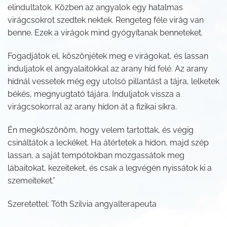
elindultatok. Közben az angyalok egy hatalmas
virágcsokrot szedtek nektek. Rengeteg féle virág van
benne. Ezek a virágok mind gyógyítanak benneteket.
Fogadjátok el, köszönjétek meg e virágokat, és lassan
induljatok el angyalaitokkal az arany híd felé. Az arany
hídnál vessetek még egy utolsó pillantást a tájra, lelketek
békés, megnyugtató tájára. Induljatok vissza a
virágcsokorral az arany hídon át a fizikai síkra.
Én megköszönöm, hogy velem tartottak, és végig
csináltátok a leckéket. Ha átértetek a hídon, majd szép
lassan, a saját tempótokban mozgassátok meg
lábaitokat, kezeiteket, és csak a legvégén nyissátok ki a
szemeiteket.”
Szeretettel: Tóth Szilvia angyalterapeuta