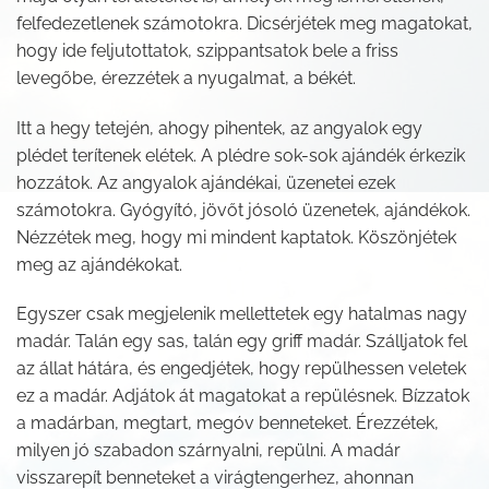
felfedezetlenek számotokra. Dicsérjétek meg magatokat,
hogy ide feljutottatok, szippantsatok bele a friss
levegőbe, érezzétek a nyugalmat, a békét.
Itt a hegy tetején, ahogy pihentek, az angyalok egy
plédet terítenek elétek. A plédre sok-sok ajándék érkezik
hozzátok. Az angyalok ajándékai, üzenetei ezek
számotokra. Gyógyító, jövőt jósoló üzenetek, ajándékok.
Nézzétek meg, hogy mi mindent kaptatok. Köszönjétek
meg az ajándékokat.
Egyszer csak megjelenik mellettetek egy hatalmas nagy
madár. Talán egy sas, talán egy griff madár. Szálljatok fel
az állat hátára, és engedjétek, hogy repülhessen veletek
ez a madár. Adjátok át magatokat a repülésnek. Bízzatok
a madárban, megtart, megóv benneteket. Érezzétek,
milyen jó szabadon szárnyalni, repülni. A madár
visszarepít benneteket a virágtengerhez, ahonnan