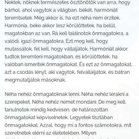
Nektek, nőknek természetes ösztönötök van arra, hogy
bárhol, ahol vagytok a világban, békét, harmóniát
teremtsetek. Még akkor is, ha ezt néha nem érzitek.
Harmónia, béke akkor lesz körülöttetek, ha belül,
magatokban az van. Rá kell találnotok önmagatokra, a
valódi, igazi önmagatokra. Ezt meg kell, hogy
mutassátok, fel kell, hogy vállaljátok. Harmóniát akkor
tudtok teremteni magatokban, és körülöttetek, ha
valóban ismeritek önmagatokat. És ezt az önmagatokat,
azt a csodás lényt, aki vagytok, felvállaljátok, és bátran
megmutatjátok másoknak.
Néha nehéz önmagatoknak lenni. Néha nehéz lerakni a
szerepeket. Néha nehéz nemet mondani. De meg kell
tanulnotok mindig kedvesen, de határozottan
önmagatokat képviselnetek. Legyetek tisztában
önmagatokkal. Azzal, hogy mi a fontos számotokra, mit
szeretnétek elérni az életetekben. Milyen