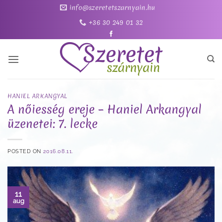
Skip
info@szeretetszarnyain.hu
to
+36 30 249 01 32
content
HANIEL ARKANGYAL
A nőiesség ereje – Haniel Arkangyal
üzenetei: 7. lecke
POSTED ON
2016.08.11.
11
aug