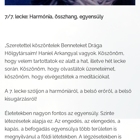
7/7. lecke: Harmónia, összhang, egyensúly
„Szeretettel köszöntelek Benneteket Drága
Hölgytársaim! Haniel Arkangyal vagyok. Köszönöm,
hogy velem tartottatok ez alatt a hat, illetve hét lecke
során. Köszönöm, hogy olvastátok üzeneteimet,
köszönöm, hogy elvégeztétek a meditációkat.
A 7. lecke szóljon a harmóniáról, a belső erőről, a belső
kisugárzásról!
Életetekben nagyon fontos az egyensúly. Szinte
létezésetek alapja ez. Az engedés, az elengedés, a
kapás, a befogadás egyensúlya több területen is
megnyilvánul a földi létetekben. A légzésetekben is