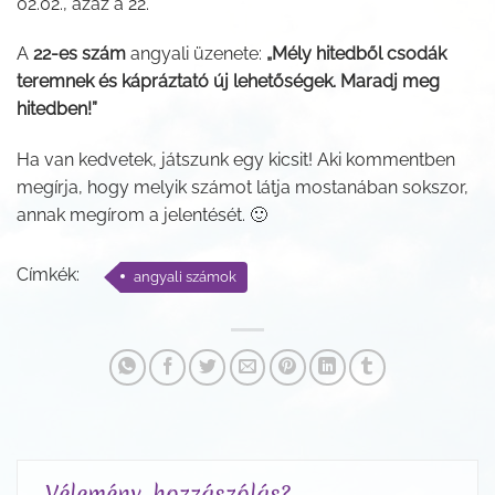
02.02., azaz a 22.
A
22-es szám
angyali üzenete:
„Mély hitedből csodák
teremnek és kápráztató új lehetőségek. Maradj meg
hitedben!”
Ha van kedvetek, játszunk egy kicsit! Aki kommentben
megírja, hogy melyik számot látja mostanában sokszor,
annak megírom a jelentését. 🙂
Címkék:
angyali számok
Vélemény, hozzászólás?