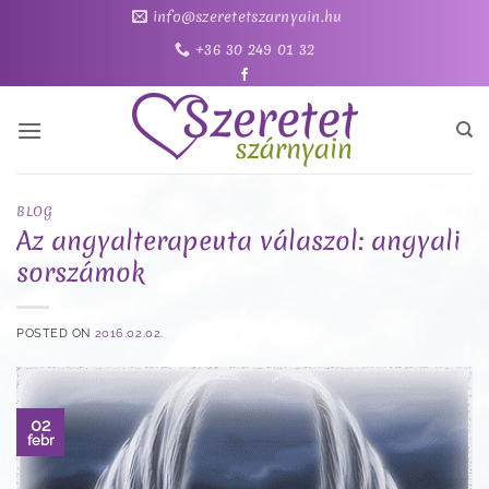
Skip
info@szeretetszarnyain.hu
to
+36 30 249 01 32
content
BLOG
Az angyalterapeuta válaszol: angyali
sorszámok
POSTED ON
2016.02.02.
02
febr