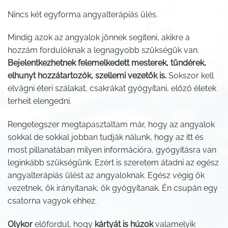
Nincs két egyforma angyalterápiás ülés.
Mindig azok az angyalok jönnek segíteni, akikre a
hozzám fordulóknak a legnagyobb szükségük van.
Bejelentkezhetnek felemelkedett mesterek, tündérek,
elhunyt hozzátartozók, szellemi vezetők is.
Sokszor kell
elvágni éteri szálakat, csakrákat gyógyítani, előző életek
terheit elengedni.
Rengetegszer megtapasztaltam már, hogy az angyalok
sokkal de sokkal jobban tudják nálunk, hogy az itt és
most pillanatában milyen információra, gyógyításra van
leginkább szükségünk. Ezért is szeretem átadni az egész
angyalterápiás ülést az angyaloknak. Egész végig ők
vezetnek, ők irányítanak, ők gyógyítanak. Én csupán egy
csatorna vagyok ehhez.
Olykor
előfordul, hogy
kártyát is húzok
valamelyik