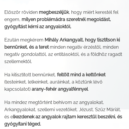
Először röviden
megbeszéljük
, hogy miért kerestél fel
engem,
milyen problémádra szeretnél megoldást,
gyógyítást kérni az angyaloktól.
Ezután megkérem
Mihály Arkangyalt, hogy tisztítson ki
bennünket, és a teret
minden negatív érzéstől, minden
negatív gondolattól, az entitásoktól, és a földhöz ragadt
szellemektől.
Ha kitisztított bennünket,
feltölt mind a kettőnket
(testeinket, lelkeinket, auráinkat, a köztünk lévő
kapcsolatot)
arany-fehér angyalfénnyel
.
Ha mindez megtörtént behívom az angyalokat,
Arkangyalokat, szellemi vezetőket, Jézust, Szűz Máriát,
és e
lkezdenek az angyalok rajtam keresztül beszélni, és
gyógyítani téged.