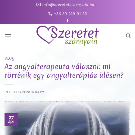
Skip
info@szeretetszarnyain.hu
to
+36 30 249 01 32
content
BLOG
Az angyalterapeuta válaszol: mi
történik egy angyalterápiás ülésen?
POSTED ON
2016.04.27.
27
ápr