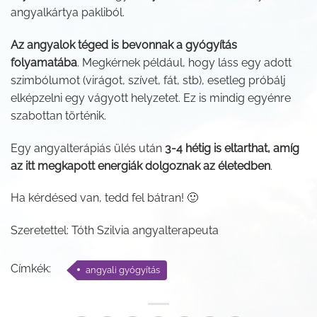
angyalkártya pakliból.
Az angyalok téged is bevonnak a gyógyítás
folyamatába
. Megkérnek például, hogy láss egy adott
szimbólumot (virágot, szívet, fát, stb), esetleg próbálj
elképzelni egy vágyott helyzetet. Ez is mindig egyénre
szabottan történik.
Egy angyalterápiás ülés után
3-4 hétig is eltarthat, amíg
az itt megkapott energiák dolgoznak az életedben
.
Ha kérdésed van, tedd fel bátran! 🙂
Szeretettel: Tóth Szilvia angyalterapeuta
Címkék:
angyali gyógyítás