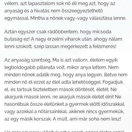
vélem, azt tapasztalom sok nő éli meg azt, hogy az
anyaság és a hivatás nem összeegyeztethető
egymással. Mintha a nőnek vagy-vagy választása lenne.
Aztán egyszer csak rádöbbentem, hogy micsoda
butaság ez! A nagy érzelmi viharok után, ahogy nálam
lenni szokott, szép lassan megérkezett a felismerés!
Az anyaság szentség. Ma is azt vallom, életem egyik
legboldogabb pillanata volt, mikor anya lettem. Nem
minden nőnek adatik meg, hogy anya legyen, illetve nem
minden nő él ezzel az élet adta lehetőséggel. Fogadjuk
el, és tartsuk tiszteletben mások döntését, életét. Ne
akarjunk mások lenni, ne akarjuk mások életét élni! Ne
hasonlítsuk össze életünket a gyermek előtti időszakkal,
vagy azokkal a nőtársainkkal, akiknek nincs gyermekük,
az egy másik korszak. A múlt, ami már soha nem lesz!