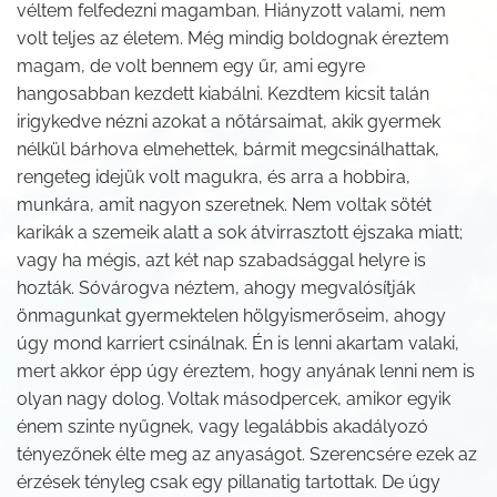
véltem felfedezni magamban. Hiányzott valami, nem
volt teljes az életem. Még mindig boldognak éreztem
magam, de volt bennem egy űr, ami egyre
hangosabban kezdett kiabálni. Kezdtem kicsit talán
irigykedve nézni azokat a nőtársaimat, akik gyermek
nélkül bárhova elmehettek, bármit megcsinálhattak,
rengeteg idejük volt magukra, és arra a hobbira,
munkára, amit nagyon szeretnek. Nem voltak sötét
karikák a szemeik alatt a sok átvirrasztott éjszaka miatt;
vagy ha mégis, azt két nap szabadsággal helyre is
hozták. Sóvárogva néztem, ahogy megvalósítják
önmagunkat gyermektelen hölgyismerőseim, ahogy
úgy mond karriert csinálnak. Én is lenni akartam valaki,
mert akkor épp úgy éreztem, hogy anyának lenni nem is
olyan nagy dolog. Voltak másodpercek, amikor egyik
énem szinte nyűgnek, vagy legalábbis akadályozó
tényezőnek élte meg az anyaságot. Szerencsére ezek az
érzések tényleg csak egy pillanatig tartottak. De úgy