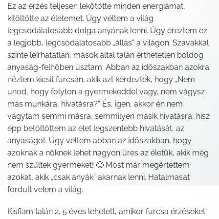
Ez az érzés teljesen lekötötte minden energiámat,
kitöltötte az életemet. Úgy véltem a világ
legcsodálatosabb dolga anyának lenni. Úgy éreztem ez
a legjobb, legcsodálatosabb „állás” a világon. Szavakkal
szinte leírhatatlan, mások által talán érthetetlen boldog
anyaság-felhőben úsztam. Abban az időszakban azokra
néztem kicsit furcsán, akik azt kérdezték, hogy „Nem
unod, hogy folyton a gyermekeddel vagy, nem vágysz
más munkára, hivatásra?” És, igen, akkor én nem
vágytam semmi másra, semmilyen másik hivatásra, hisz
épp betöltöttem az élet legszentebb hivatását, az
anyaságot. Úgy véltem abban az időszakban, hogy
azoknak a nőknek lehet nagyon üres az életük, akik még
nem szültek gyermeket! 🙂 Most már megértettem
azokat, akik „csak anyák” akarnak lenni. Hatalmasat
fordult velem a világ.
Kisfiam talán 2, 5 éves lehetett, amikor furcsa érzéseket