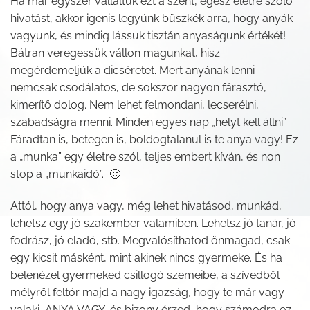
Ha már egyszer vállaltuk ezt a szent, egész életre szóló
hivatást, akkor igenis legyünk büszkék arra, hogy anyák
vagyunk, és mindig lássuk tisztán anyaságunk értékét!
Bátran veregessük vállon magunkat, hisz
megérdemeljük a dicséretet. Mert anyának lenni
nemcsak csodálatos, de sokszor nagyon fárasztó,
kimerítő dolog. Nem lehet felmondani, lecserélni,
szabadságra menni. Minden egyes nap „helyt kell állni”.
Fáradtan is, betegen is, boldogtalanul is te anya vagy! Ez
a „munka” egy életre szól, teljes embert kíván, és non
stop a „munkaidő”. 🙂
Attól, hogy anya vagy, még lehet hivatásod, munkád,
lehetsz egy jó szakember valamiben. Lehetsz jó tanár, jó
fodrász, jó eladó, stb. Megvalósíthatod önmagad, csak
egy kicsit másként, mint akinek nincs gyermeke. És ha
belenézel gyermeked csillogó szemeibe, a szívedből
mélyről feltör majd a nagy igazság, hogy te már vagy
valaki, ANYA VAGY, és bizony érzed, hogy számodra ez