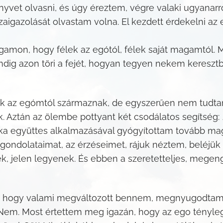
yvet olvasni, és úgy éreztem, végre valaki ugyanarról
aigazolását olvastam volna. El kezdett érdekelni az 
amon, hogy félek az egótól, félek saját magamtól. 
mindig azon töri a fejét, hogyan tegyen nekem keresz
k az egómtól származnak, de egyszerűen nem tudtam 
ek. Aztán az ölembe pottyant két csodálatos segítség:
ika együttes alkalmazásával gyógyítottam tovább m
gondolataimat, az érzéseimet, rájuk néztem, beléjük 
 jelen legyenek. És ebben a szeretetteljes, megen
tem, hogy valami megváltozott bennem, megnyugodta
 Nem. Most értettem meg igazán, hogy az ego tényle