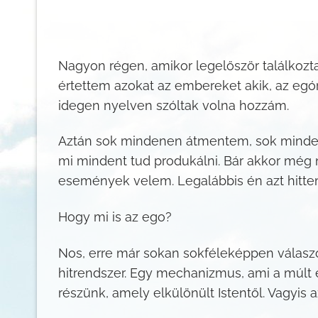
Nagyon régen, amikor legelőször találkoz
értettem azokat az embereket akik, az egór
idegen nyelven szóltak volna hozzám.
Aztán sok mindenen átmentem, sok minden
mi mindent tud produkálni. Bár akkor még 
események velem. Legalábbis én azt hitt
Hogy mi is az ego?
Nos, erre már sokan sokféleképpen válaszo
hitrendszer. Egy mechanizmus, ami a múlt 
részünk, amely elkülönült Istentől. Vagyis az