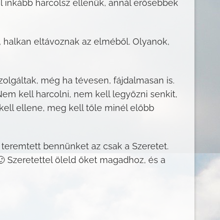
él inkább harcolsz ellenük, annál erősebbek
, halkan eltávoznak az elméből. Olyanok,
olgáltak, még ha tévesen, fájdalmasan is.
 kell harcolni, nem kell legyőzni senkit,
 kell ellene, meg kell tőle minél előbb
n teremtett bennünket az csak a Szeretet.
🙂 Szeretettel öleld őket magadhoz, és a