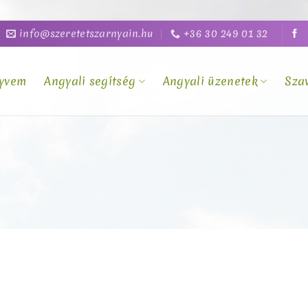
info@szeretetszarnyain.hu
+36 30 249 01 32
yvem
Angyali segítség
Angyali üzenetek
Sza