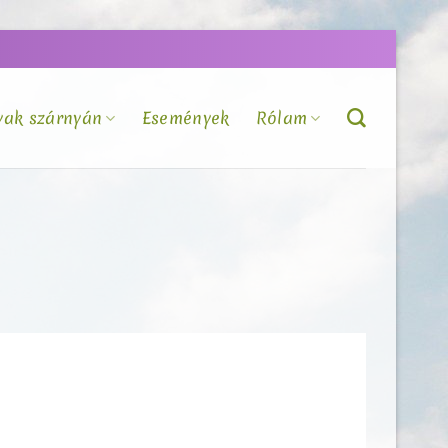
vak szárnyán
Események
Rólam