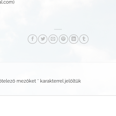
nal.com)
ötelező mezőket
*
karakterrel jelöltük