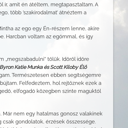
 ír, amit én átéltem, megtapasztaltam. A
ego, több ’szakirodalmat’ átnéztem a
Mintha az ego egy Én-részem lenne, akire
tbe. Harcban voltam az egómmal, és így
„megszabadulni” tőlük. Időről időre
Byron Katie Munka és Scott Kiloby Élő
agam. Természetesen ebben segítségemre
bújtam. Felfedeztem, hol rejtőznek ezek a
gedő, elfogadó közegben szinte maguktól
m. Már nem egy hatalmas gonosz valakinek
g csak gondolatok, érzések összessége.