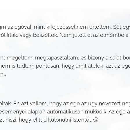
tam az egóval, mint kifejezéssel nem értettem. Sőt 
ól írtak, vagy beszéltek. Nem jutott el az elmémbe 
t megéltem, megtapasztaltam, és bizony a saját b
nem is tudtam pontosan, hogy amit átélek, azt az e
em…
ltak. Én azt vallom, hogy az ego az úgy nevezett ne
eseményei alapján automatikusan működik. Az ego a s
t hiszi, hogy el tud különülni Istentől. 🙂