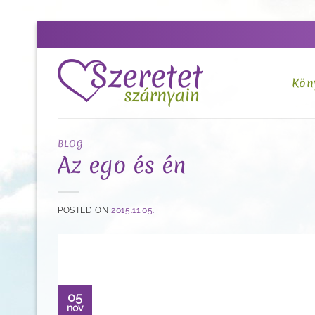
Skip
to
content
Kön
BLOG
Az ego és én
POSTED ON
2015.11.05.
05
nov