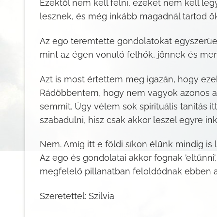
Ezektől nem kell félni, ezeket nem kell leg
lesznek, és még inkább magadnál tartod ő
Az ego teremtette gondolatokat egyszerűen
mint az égen vonuló felhők, jönnek és men
Azt is most értettem meg igazán, hogy eze
Rádöbbentem, hogy nem vagyok azonos a gon
semmit. Úgy vélem sok spirituális tanítás it
szabadulni, hisz csak akkor leszel egyre inká
Nem. Amíg itt e földi síkon élünk mindig i
Az ego és gondolatai akkor fognak ’eltűnni
megfelelő pillanatban feloldódnak ebben 
Szeretettel: Szilvia