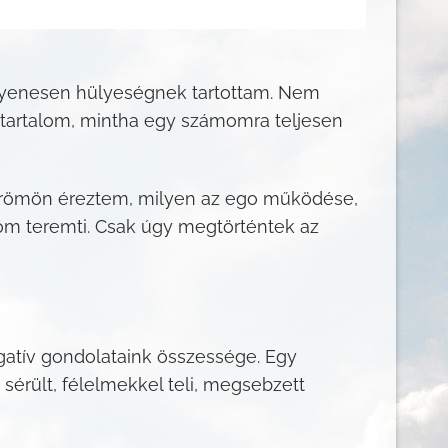
egyenesen hülyeségnek tartottam. Nem
a tartalom, mintha egy számomra teljesen
őrömön éreztem, milyen az ego működése,
góm teremti. Csak úgy megtörténtek az
gatív gondolataink összessége. Egy
érült, félelmekkel teli, megsebzett