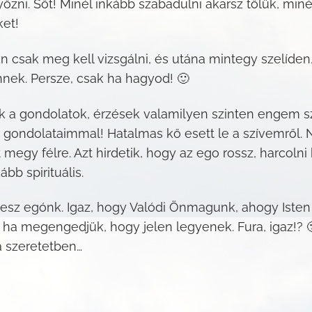
yőzni. Sőt! Minél inkább szabadulni akarsz tőlük, min
ket!
 csak meg kell vizsgálni, és utána mintegy szelíden
nek. Persze, csak ha hagyod! 🙂
k a gondolatok, érzések valamilyen szinten engem sz
dolataimmal! Hatalmas kő esett le a szívemről. Nem
t megy félre. Azt hirdetik, hogy az ego rossz, harcolni
bb spirituális.
s lesz egónk. Igaz, hogy Valódi Önmagunk, ahogy Iste
’, ha megengedjük, hogy jelen legyenek. Fura, igaz!? 
a szeretetben…