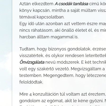
Aztán elkezdtem
A csodák tanítása
című kön
könyv kapcsán, mintha a saját múltam vissz
témával kapcsolatban.
Egy idő után azonban azt vettem észre mag
nincs ráhatásom, aki önálló életet él, és 
harcban álltam magammal is.
Tudtam, hogy bizonyos gondolatok, érzése
visszatértek, és olykor rendesen leterített
Önvizsgálata
nevű módszerek. E két techn
volt egy szakértő vezető. Megvizsgáltam a 
testemben. Megengedtem, hogy létezzenek,
feloldódtak.
Mire 4 konzultáción túl voltam azt érez
gondolom az egómat, akit le kéne győzni.