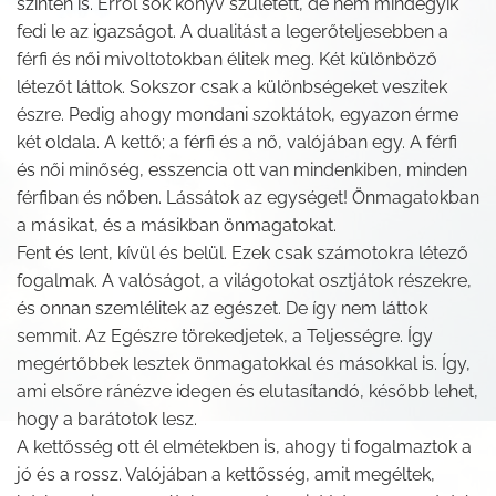
szinten is. Erről sok könyv született, de nem mindegyik
fedi le az igazságot. A dualitást a legerőteljesebben a
férfi és női mivoltotokban élitek meg. Két különböző
létezőt láttok. Sokszor csak a különbségeket veszitek
észre. Pedig ahogy mondani szoktátok, egyazon érme
két oldala. A kettő; a férfi és a nő, valójában egy. A férfi
és női minőség, esszencia ott van mindenkiben, minden
férfiban és nőben. Lássátok az egységet! Önmagatokban
a másikat, és a másikban önmagatokat.
Fent és lent, kívül és belül. Ezek csak számotokra létező
fogalmak. A valóságot, a világotokat osztjátok részekre,
és onnan szemlélitek az egészet. De így nem láttok
semmit. Az Egészre törekedjetek, a Teljességre. Így
megértőbbek lesztek önmagatokkal és másokkal is. Így,
ami elsőre ránézve idegen és elutasítandó, később lehet,
hogy a barátotok lesz.
A kettősség ott él elmétekben is, ahogy ti fogalmaztok a
jó és a rossz. Valójában a kettősség, amit megéltek,