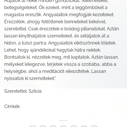
Adjátok át nekik minden gondotokat, félelmeteket,
betegségeteket. Ők ezeket, mint a léggömböket a
magasba eresztik. Angyalaitok megfogják kezeiteket.
Érezzétek, ahogy feltöltenek benneteket békével,
szeretettel. Csak érezzétek e boldog pillanatokat. Aztán
lassan kinyithatjátok szemeiteket, és sétáljatok át a
hídon, a túlsó partra. Angyalaitok elköszönnek tőletek.
Lehet, hogy ajándékokat hagytak hátra nektek.
Bontsátok ki, nézzétek meg, mit kaptatok. Aztán lassan,
mélyeket lélegezve, térjetek vissza a szobába, abba a
helységbe, ahol a meditációt elkezdtétek. Lassan
nyissátok ki szemeiteket.”
Szeretettel: Szilvia
Címkék: