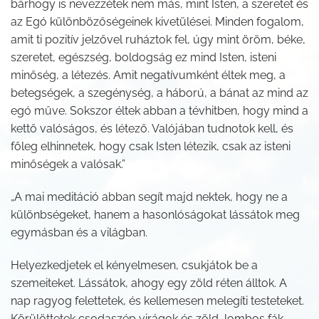
bárhogy is nevezzétek nem más, mint Isten, a szeretet és
az Egó különbözőségeinek kivetülései. Minden fogalom,
amit ti pozitív jelzővel ruháztok fel, úgy mint öröm, béke,
szeretet, egészség, boldogság ez mind Isten, isteni
minőség, a létezés. Amit negatívumként éltek meg, a
betegségek, a szegénység, a háború, a bánat az mind az
egó műve. Sokszor éltek abban a tévhitben, hogy mind a
kettő valóságos, és létező. Valójában tudnotok kell, és
főleg elhinnetek, hogy csak Isten létezik, csak az isteni
minőségek a valósak.”
„A mai meditáció abban segít majd nektek, hogy ne a
különbségeket, hanem a hasonlóságokat lássátok meg
egymásban és a világban.
Helyezkedjetek el kényelmesen, csukjátok be a
szemeiteket. Lássátok, ahogy egy zöld réten álltok. A
nap ragyog felettetek, és kellemesen melegíti testeteket.
Körülöttetek csodaszép virágok és zöld, lombos fák.