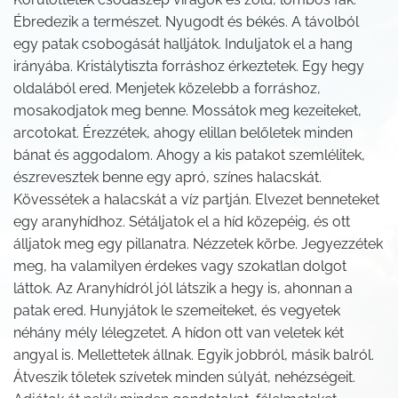
Ébredezik a természet. Nyugodt és békés. A távolból
egy patak csobogását halljátok. Induljatok el a hang
irányába. Kristálytiszta forráshoz érkeztetek. Egy hegy
oldalából ered. Menjetek közelebb a forráshoz,
mosakodjatok meg benne. Mossátok meg kezeiteket,
arcotokat. Érezzétek, ahogy elillan belőletek minden
bánat és aggodalom. Ahogy a kis patakot szemlélitek,
észrevesztek benne egy apró, színes halacskát.
Kövessétek a halacskát a víz partján. Elvezet benneteket
egy aranyhídhoz. Sétáljatok el a híd közepéig, és ott
álljatok meg egy pillanatra. Nézzetek körbe. Jegyezzétek
meg, ha valamilyen érdekes vagy szokatlan dolgot
láttok. Az Aranyhídról jól látszik a hegy is, ahonnan a
patak ered. Hunyjátok le szemeiteket, és vegyetek
néhány mély lélegzetet. A hídon ott van veletek két
angyal is. Mellettetek állnak. Egyik jobbról, másik balról.
Átveszik tőletek szívetek minden súlyát, nehézségeit.