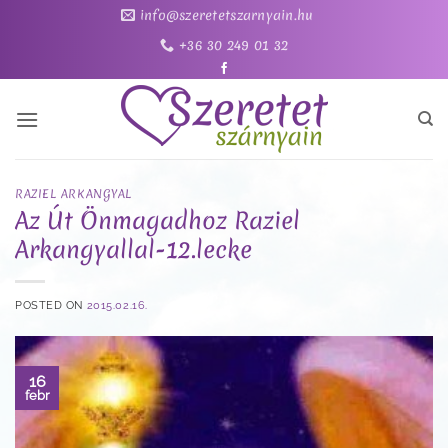
Skip
info@szeretetszarnyain.hu
to
+36 30 249 01 32
content
RAZIEL ARKANGYAL
Az Út Önmagadhoz Raziel
Arkangyallal-12.lecke
POSTED ON
2015.02.16.
16
febr