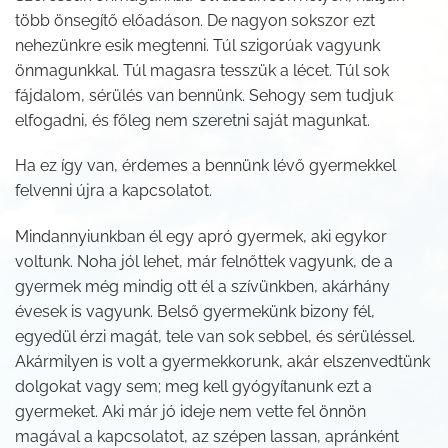
több önsegítő előadáson. De nagyon sokszor ezt
nehezünkre esik megtenni. Túl szigorúak vagyunk
önmagunkkal. Túl magasra tesszük a lécet. Túl sok
fájdalom, sérülés van bennünk. Sehogy sem tudjuk
elfogadni, és főleg nem szeretni saját magunkat.
Ha ez így van, érdemes a bennünk lévő gyermekkel
felvenni újra a kapcsolatot.
Mindannyiunkban él egy apró gyermek, aki egykor
voltunk. Noha jól lehet, már felnőttek vagyunk, de a
gyermek még mindig ott él a szívünkben, akárhány
évesek is vagyunk. Belső gyermekünk bizony fél,
egyedül érzi magát, tele van sok sebbel, és sérüléssel.
Akármilyen is volt a gyermekkorunk, akár elszenvedtünk
dolgokat vagy sem; meg kell gyógyítanunk ezt a
gyermeket. Aki már jó ideje nem vette fel önnön
magával a kapcsolatot, az szépen lassan, apránként