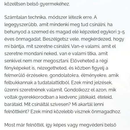
közelítsen belső gyermekéhez.
Számtalan technika, módszer létezik erre. A
legegyszerűbb, amit mindenki meg tud csinálni, ha
behunyod a szemed és magad elé képzeled egykori 3-5
éves önmagadat. Beszélgetsz vele, megkérdezed, hogy
mi bántja, mit szeretne csinálni. Van-e valami, amit el
szeretne mondani neked, van e valami titka, amit
senkivel nem mer megosztani. Előveheted a régi
fényképeket is, nézegetheted, és közben figyelj a
felmerülő érzésekre, gondolatokra, élményekre, amik
felbukkannak a tudatalattidból. Ezek mind jelzések,
üzenni szeretnének valamit. Gondolkozz el azon, mik
voltak gyerekkorodban a kedvenc játékaid, ételeid,
barátaid. Mit csináltál szívesen? Mi akartál lenni
felnőttként? Ezek mind közelebb visznek önmagadhoz.
Most már felnőttél, így képes vagy megvédeni belső