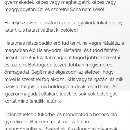
gyermekedet, képes vagy meghallgatni, képes vagy
meggyógyítani Őt, és szeretni! Soha nem késő!
Ha teljes szívvel csinálod ezeket a gyakorlatokat bizony
katartikus hatást válthat ki belőled!
Hatalmas felszabadító erő tud lenni, ha végre rátalálsz a
magadban élő kislányodra, kisfiadra, és tudod feltétel
nélkül szeretni. Ezáltal magadat fogod jobban szeretni,
és tisztelni. Boldogabb leszel. Jobban megismered
önmagadat. Segít majd eligazodni az életben, hogy
mivel is szeretnél foglalkozni, ki is vagy te igazán, és mik
azok a dolgok, amik boldoggá tudnak téged tenni. Az
igazi önmagadat eltakaró lepel, és sok-sok belső gát,
korlát mind lehullik, eltűnik.
Belenézhetsz a tükörbe, és mondhatod a benned élő
gyereknek: „Bennem most már valóban
meggyógyulhatsz! Szeretlek, és elfogadlak olyannak,