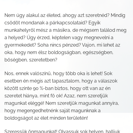
Nem úgy alakul az életed, ahogy azt szeretnéd? Mindig
csődöt mondanak a párkapcsolataid? Egyik
munkahelyről mész a másikra, de mégsem találod meg
a helyed? Úgy érzed, képtelen vagy megnevelni a
gyermekedet? Soha nincs pénzed? Vajon, mi lehet az
oka, hogy nem élsz boldogságban, egészségben,
bőségben, szeretetben?
Nos, ennek valószínű, hogy több oka is lehet! Sok
esetben én mégis azt tapasztalom, hogy a válaszok
között szinte 90 %-ban biztos, hogy ott van az én
szeretet hiánya, mint fő ok! Azaz, nem szeretjük
magunkat eléggé! Nem szeretjük magunkat annyira,
hogy megengedhetnénk saját magunknak a
boldogságot az élet minden területén!
Szeressük önmagunkat! Olvassuk sok helyen, halljuk