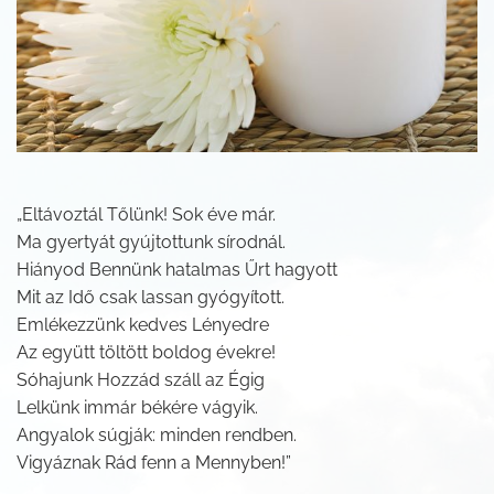
„Eltávoztál Tőlünk! Sok éve már.
Ma gyertyát gyújtottunk sírodnál.
Hiányod Bennünk hatalmas Űrt hagyott
Mit az Idő csak lassan gyógyított.
Emlékezzünk kedves Lényedre
Az együtt töltött boldog évekre!
Sóhajunk Hozzád száll az Égig
Lelkünk immár békére vágyik.
Angyalok súgják: minden rendben.
Vigyáznak Rád fenn a Mennyben!”