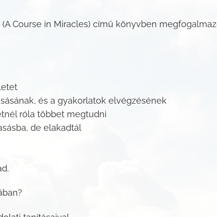
” (A Course in Miracles) című könyvben megfogalmazot
letet
asásának, és a gyakorlatok elvégzésének
tnél róla többet megtudni
asásba, de elakadtál
d.
rában?