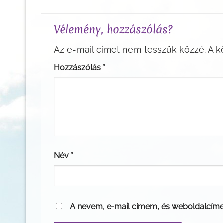
Vélemény, hozzászólás?
Az e-mail címet nem tesszük közzé.
A k
Hozzászólás
*
Név
*
A nevem, e-mail címem, és weboldalcím