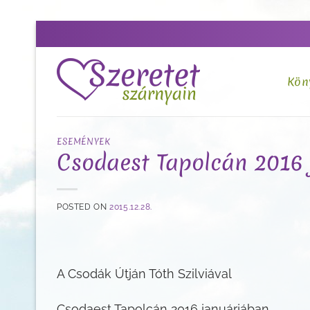
Skip
to
content
Kön
ESEMÉNYEK
Csodaest Tapolcán 2016
POSTED ON
2015.12.28.
A Csodák Útján Tóth Szilviával
Csodaest Tapolcán 2016 januárjában