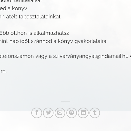
lati tanításaival
ked a könyv
 átélt tapasztalatainkat
sőbb otthon is alkalmazhatsz
nt nap időt szánnod a könyv gyakorlataira
telefonszámon vagy a szivárványangyal@indamail.hu 
em.