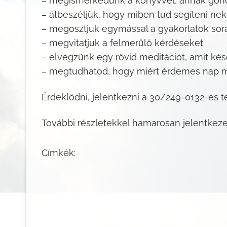
– megismerkedünk a könyvvel, annak gondo
– átbeszéljük, hogy miben tud segíteni ne
– megosztjuk egymással a gyakorlatok során
– megvitatjuk a felmerülő kérdéseket
– elvégzünk egy rövid meditációt, amit ké
– megtudhatod, hogy miért érdemes nap mi
Érdeklődni, jelentkezni a 30/249-0132-es 
További részletekkel hamarosan jelentkez
Címkék: