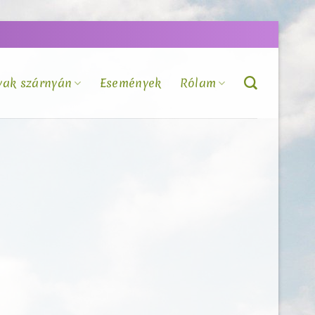
vak szárnyán
Események
Rólam