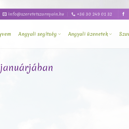
info@szeretetszarnyain.hu
+36 30 249 01 32
yvem
Angyali segítség
Angyali üzenetek
Sza
 januárjában