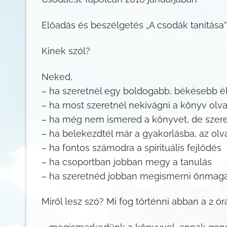
Előadás és beszélgetés „A csodák tanítása
Kinek szól?
Neked,
– ha szeretnél egy boldogabb, békésebb é
– ha most szeretnél nekivágni a könyv olv
– ha még nem ismered a könyvet, de szere
– ha belekezdtél már a gyakorlásba, az olv
– ha fontos számodra a spirituális fejlődés
– ha csoportban jobban megy a tanulás
– ha szeretnéd jobban megismerni önmaga
Miről lesz szó? Mi fog történni abban a 2 ó