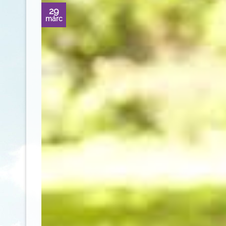
29
márc