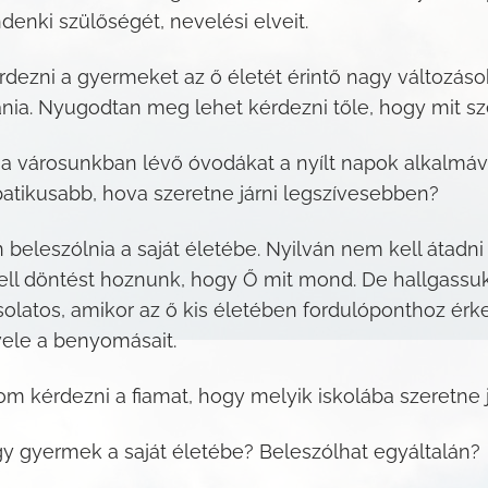
ndenki szülőségét, nevelési elveit.
ezni a gyermeket az ő életét érintő nagy változások 
ania. Nyugodtan meg lehet kérdezni tőle, hogy mit sz
k a városunkban lévő óvodákat a nyílt napok alkalm
mpatikusabb, hova szeretne járni legszívesebben?
beleszólnia a saját életébe. Nyilván nem kell átadni 
ll döntést hoznunk, hogy Ő mit mond. De hallgassuk
solatos, amikor az ő kis életében fordulóponthoz érke
vele a benyomásait.
om kérdezni a fiamat, hogy melyik iskolába szeretne j
gy gyermek a saját életébe? Beleszólhat egyáltalán?