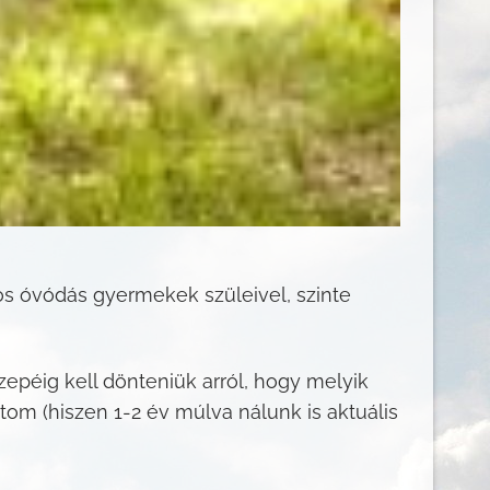
os óvódás gyermekek szüleivel, szinte
özepéig kell dönteniük arról, hogy melyik
tom (hiszen 1-2 év múlva nálunk is aktuális