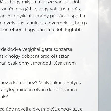
ldául, hogy milyen messze van az adott
zintén oda járt-e, vagy valaki ismerős,
an. Az egyik intézmény például a sportra
n nyelvet is tanulnak a gyermekek, heti 9
 tekintetben, hogy onnan tudott legtöbb
rdeklődve végighallgatta sorstársa
sik hölgy döbbent arcáról tisztán
oman csak ennyit mondott: „Csak nem
hez a kérdéshez? Mi ilyenkor a helyes
tényleg minden olyan döntést, ami a
unk?
pa úgy neveli a gyermekét, ahogy azt a