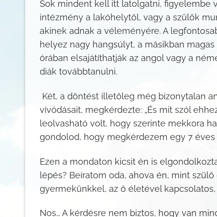
Sok mindent kell itt latolgatni, figyelemb
intézmény a lakóhelytől, vagy a szülők munk
akinek adnak a véleményére. A legfontosabb
helyez nagy hangsúlyt, a másikban magas fo
órában elsajátíthatják az angol vagy a ném
diák továbbtanulni.
Két, a döntést illetőleg még bizonytalan a
vívódásait, megkérdezte: „És mit szól ehhe
leolvasható volt, hogy szerinte mekkora h
gondolod, hogy megkérdezem egy 7 éves g
Ezen a mondaton kicsit én is elgondolkozt
lépés? Beíratom oda, ahova én, mint szül
gyermekünkkel, az ő életével kapcsolato
Nos… A kérdésre nem biztos, hogy van mind