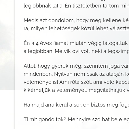
legjobbnak látja. Én tiszteletben tartom mi
Mégis azt gondolom, hogy meg kellene kérd
rá, milyen lehetőségek közül lehet választ
Én a 4 éves fiamat miután végig látogattu
a legjobban. Melyik ovi volt neki a legszi
Attól, hogy gyerek még, szerintem joga van 
mindenben. Nyilván nem csak az alapján ke
véleménye is! Ami róla szól, ami vele kapc
kikérhetjük a véleményét, megvitathatjuk 
Ha majd arra kerül a sor, én biztos meg fog
Ti mit gondoltok? Mennyire szólhat bele e