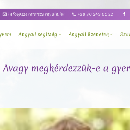
info@szeretetszarnyain.hu
+36 30 249 01 32
yvem
Angyali segítség
Angyali üzenetek
Sza
! Avagy megkérdezzük-e a gyer