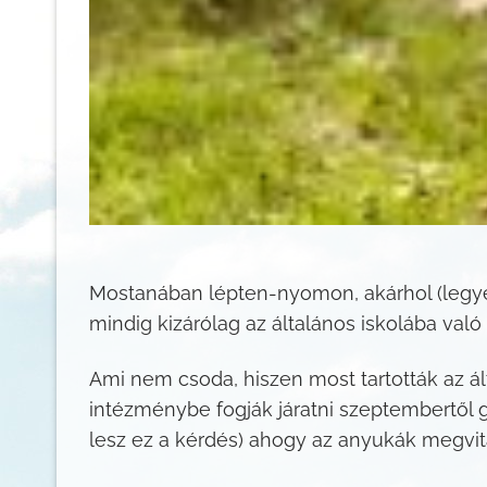
Mostanában lépten-nyomon, akárhol (legyen
mindig kizárólag az általános iskolába való
Ami nem csoda, hiszen most tartották az ált
intézménybe fogják járatni szeptembertől g
lesz ez a kérdés) ahogy az anyukák megvitat