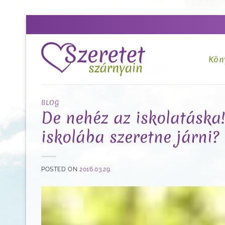
Skip
to
content
Kön
BLOG
De nehéz az iskolatáska
iskolába szeretne járni?
POSTED ON
2016.03.29.