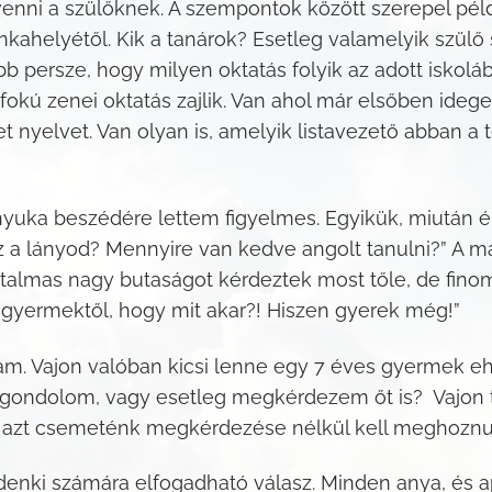
e venni a szülőknek. A szempontok között szerepel pé
ahelyétől. Kik a tanárok? Esetleg valamelyik szülő s
 persze, hogy milyen oktatás folyik az adott iskoláb
kú zenei oktatás zajlik. Van ahol már elsőben idege
et nyelvet. Van olyan is, amelyik listavezető abban a
nyuka beszédére lettem figyelmes. Egyikük, miután é
z a lányod? Mennyire van kedve angolt tanulni?” A má
atalmas nagy butaságot kérdeztek most tőle, de fin
yermektől, hogy mit akar?! Hiszen gyerek még!”
am. Vajon valóban kicsi lenne egy 7 éves gyermek eh
ő gondolom, vagy esetleg megkérdezem őt is? Vajon 
s, azt csemeténk megkérdezése nélkül kell meghozn
enki számára elfogadható válasz. Minden anya, és a