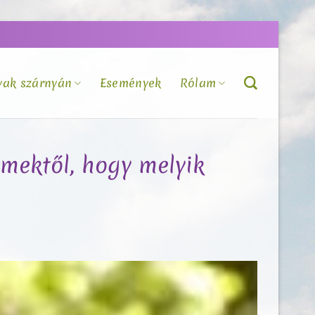
vak szárnyán
Események
Rólam
mektől, hogy melyik