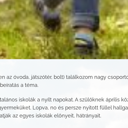
 az óvoda, játszótér, bolt) találkozom nagy csoport
 beíratás a téma.
alános iskolák a nyílt napokat. A szülőknek április k
yermeküket. Lopva, no és persze nyitott füllel hallga
ják az egyes iskolák előnyeit, hátrányait.