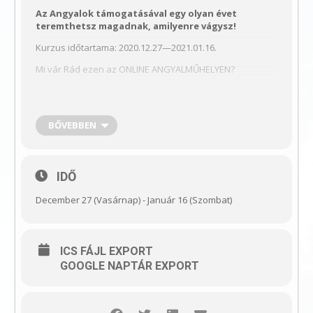
Az Angyalok támogatásával egy olyan évet
teremthetsz magadnak, amilyenre vágysz!
Kurzus időtartama: 2020.12.27—2021.01.16.
Mi vár Rád ezen az ONLINE ANGYALMŰHELYEN?
Áttekintjük a 2020-as évünket, lezárjuk, elengedjük.
Ráláthatunk életünk mozgatórugóira, mélyül az
BŐVEBBEN
önismeretünk.
Megünnepeljük az elmúlt évet, annak minden
csodáját, és önmagunkat.
IDŐ
Angyali meditációban elengedjük a 2020-as évet.
December 27 (Vasárnap) - Január 16 (Szombat)
Meditációban az angyalok kitisztítják, fénybe
borítják a 2021-es évünket.
ICS FÁJL EXPORT
Átgondoljuk, milyen életet szeretnénk élni, és
GOOGLE NAPTÁR EXPORT
elkezdjük azt megteremteni.
2021-es évedre vonatkozólag az Angyalok 3
angyalkártyán keresztül adják át Neked