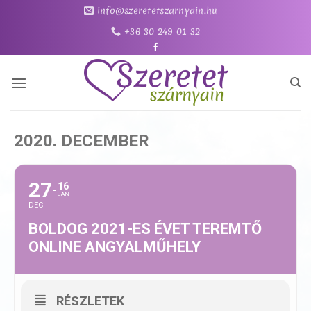
Skip
info@szeretetszarnyain.hu
to
+36 30 249 01 32
content
2020. DECEMBER
27
16
JAN
DEC
BOLDOG 2021-ES ÉVET TEREMTŐ
ONLINE ANGYALMŰHELY
RÉSZLETEK