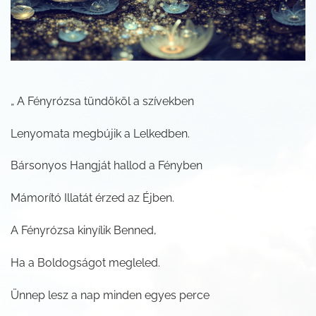
„ A Fényrózsa tündököl a szívekben
Lenyomata megbújik a Lelkedben.
Bársonyos Hangját hallod a Fényben
Mámorító Illatát érzed az Éjben.
A Fényrózsa kinyílik Benned,
Ha a Boldogságot megleled.
Ünnep lesz a nap minden egyes perce