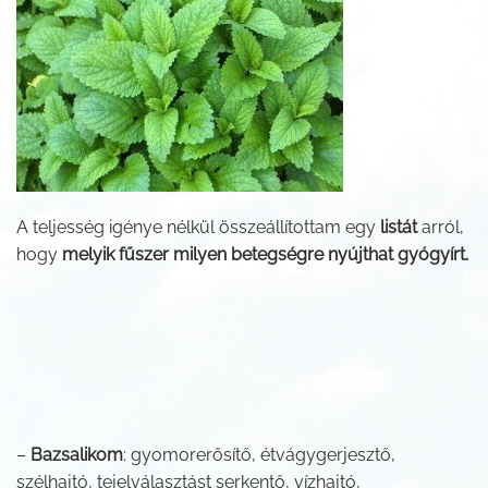
A teljesség igénye nélkül összeállítottam egy
listát
arról,
hogy
melyik fűszer milyen betegségre nyújthat gyógyírt.
–
Bazsalikom
: gyomorerősítő, étvágygerjesztő,
szélhajtó, tejelválasztást serkentő, vízhajtó,