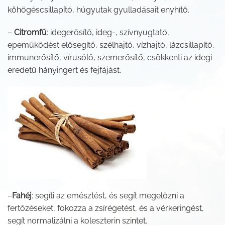
köhögéscsillapító, húgyutak gyulladásait enyhítő.
–
Citromfű
: idegerősítő, ideg-, szívnyugtató,
epeműködést elősegítő, szélhajtó, vízhajtó, lázcsillapító,
immunerősítő, vírusölő, szemerősítő, csökkenti az idegi
eredetű hányingert és fejfájást.
–
Fahéj
: segíti az emésztést, és segít megelőzni a
fertőzéseket, fokozza a zsírégetést, és a vérkeringést,
segít normalizálni a koleszterin szintet.