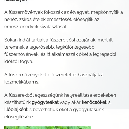
A fűszernövények fokozzák az étvágyat, megkönnyítik a
nehéz, zsíros ételek emésztését, elősegítik az
emésztőnedvek kiválasztását.
Sokan Indiát tartják a fűszerek őshazájának, mert itt
teremnek a legerősebb, legkülönlegesebb
fűszernövények, és itt alkalmazzák őket a legrégebbi
időktől fogva.
A fűszernövényeket előszeretettel használják a
kozmetikában is.
A fűszerekből egészségünk helyreállítása érdekében
készíthetünk
gyógyteákat
vagy akár
kenőcsöket
is.
Illóolajként
is bevethetjük őket a gyógyulásunk
elősegítésére.