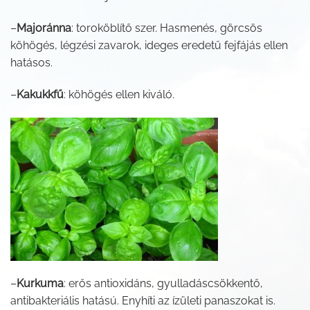
–
Majoránna
: toroköblítő szer. Hasmenés, görcsös
köhögés, légzési zavarok, ideges eredetű fejfájás ellen
hatásos.
–
Kakukkfű
: köhögés ellen kiváló.
–
Kurkuma
: erős antioxidáns, gyulladáscsökkentő,
antibakteriális hatású. Enyhíti az ízületi panaszokat is.