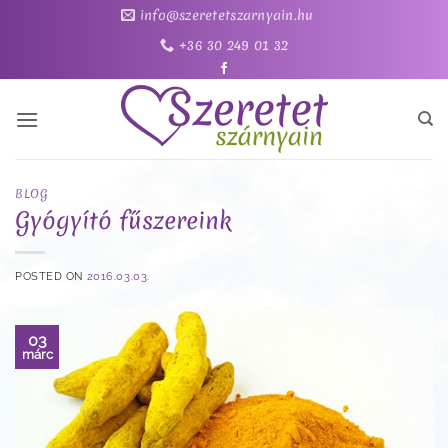
Skip
info@szeretetszarnyain.hu
to
+36 30 249 01 32
content
BLOG
Gyógyító fűszereink
POSTED ON
2016.03.03.
03
márc