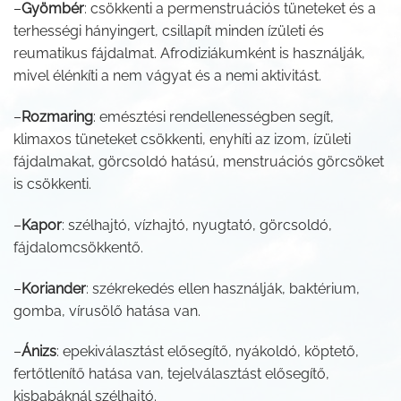
–
Gyömbér
: csökkenti a permenstruációs tüneteket és a
terhességi hányingert, csillapít minden ízületi és
reumatikus fájdalmat. Afrodiziákumként is használják,
mivel élénkíti a nem vágyat és a nemi aktivitást.
–
Rozmaring
: emésztési rendellenességben segít,
klimaxos tüneteket csökkenti, enyhíti az izom, ízületi
fájdalmakat, görcsoldó hatású, menstruációs görcsöket
is csökkenti.
–
Kapor
: szélhajtó, vízhajtó, nyugtató, görcsoldó,
fájdalomcsökkentő.
–
Koriander
: székrekedés ellen használják, baktérium,
gomba, vírusölő hatása van.
–
Ánizs
: epekiválasztást elősegítő, nyákoldó, köptető,
fertőtlenítő hatása van, tejelválasztást elősegítő,
kisbabáknál szélhajtó.