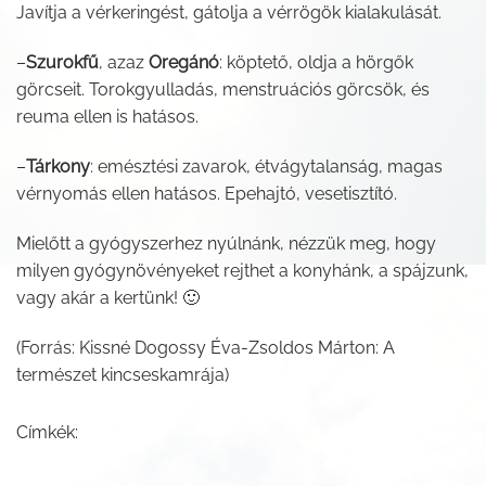
Javítja a vérkeringést, gátolja a vérrögök kialakulását.
–
Szurokfű
, azaz
Oregánó
: köptető, oldja a hörgők
görcseit. Torokgyulladás, menstruációs görcsök, és
reuma ellen is hatásos.
–
Tárkony
: emésztési zavarok, étvágytalanság, magas
vérnyomás ellen hatásos. Epehajtó, vesetisztító.
Mielőtt a gyógyszerhez nyúlnánk, nézzük meg, hogy
milyen gyógynövényeket rejthet a konyhánk, a spájzunk,
vagy akár a kertünk! 🙂
(Forrás: Kissné Dogossy Éva-Zsoldos Márton: A
természet kincseskamrája)
Címkék: