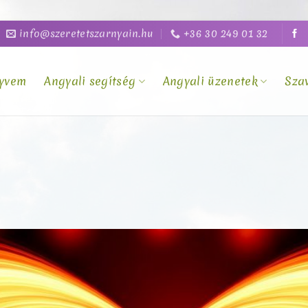
info@szeretetszarnyain.hu
+36 30 249 01 32
yvem
Angyali segítség
Angyali üzenetek
Sza