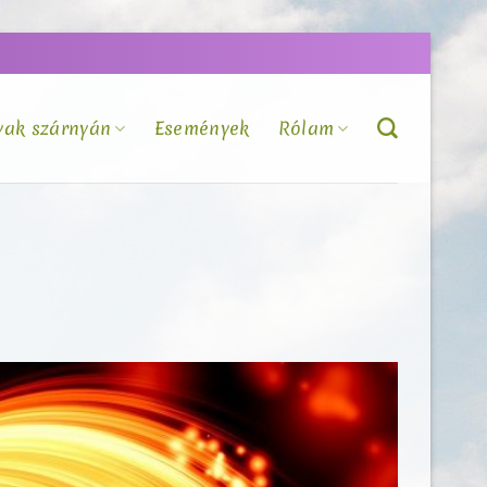
vak szárnyán
Események
Rólam