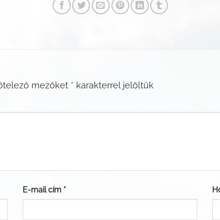
ötelező mezőket
*
karakterrel jelöltük
E-mail cím
*
H