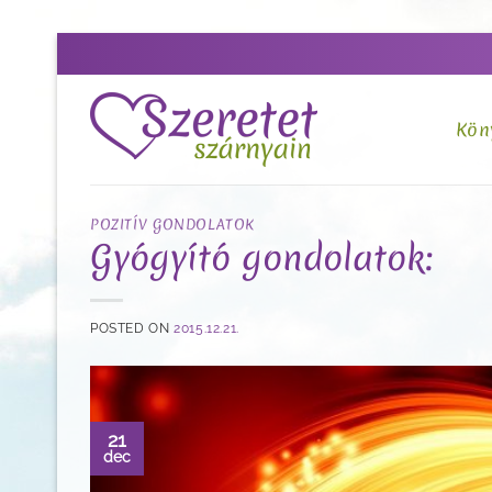
Skip
to
content
Kön
POZITÍV GONDOLATOK
Gyógyító gondolatok:
POSTED ON
2015.12.21.
21
dec