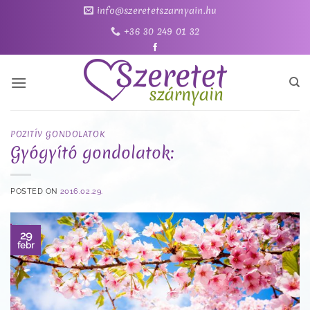
Skip
info@szeretetszarnyain.hu
to
+36 30 249 01 32
content
POZITÍV GONDOLATOK
Gyógyító gondolatok:
POSTED ON
2016.02.29.
29
febr