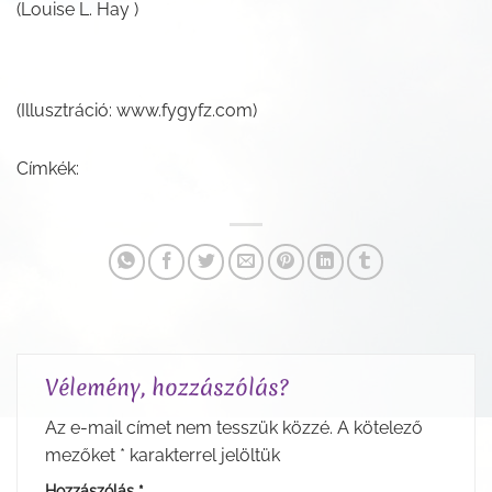
(Louise L. Hay )
(Illusztráció: www.fygyfz.com)
Címkék:
Vélemény, hozzászólás?
Az e-mail címet nem tesszük közzé.
A kötelező
mezőket
*
karakterrel jelöltük
Hozzászólás
*