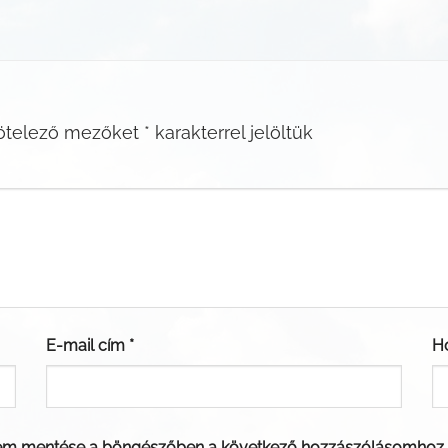
ötelező mezőket
*
karakterrel jelöltük
E-mail cím
*
H
em mentése a böngészőben a következő hozzászólásomhoz.