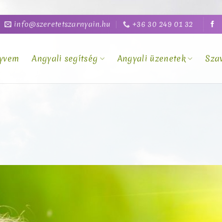
info@szeretetszarnyain.hu
+36 30 249 01 32
yvem
Angyali segítség
Angyali üzenetek
Sza