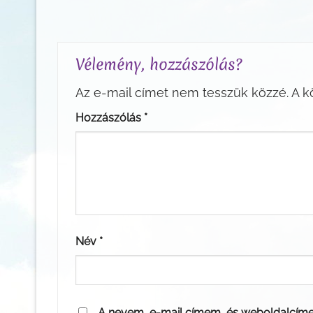
Vélemény, hozzászólás?
Az e-mail címet nem tesszük közzé.
A k
Hozzászólás
*
Név
*
A nevem, e-mail címem, és weboldalcím