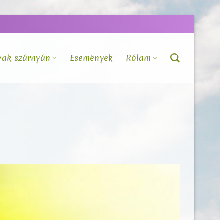
vak szárnyán
Események
Rólam