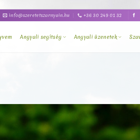
info@szeretetszarnyain.hu
+36 30 249 01 32
yvem
Angyali segítség
Angyali üzenetek
Sza