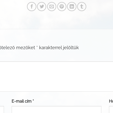
ötelező mezőket
*
karakterrel jelöltük
E-mail cím
*
H