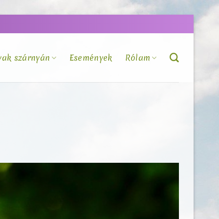
vak szárnyán
Események
Rólam