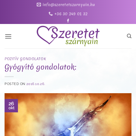
Skip
info@szeretetszarnyain.hu
to
+36 30 249 01 32
content
POZITÍV GONDOLATOK
Gyógyító gondolatok:
POSTED ON
2016.10.26.
26
okt