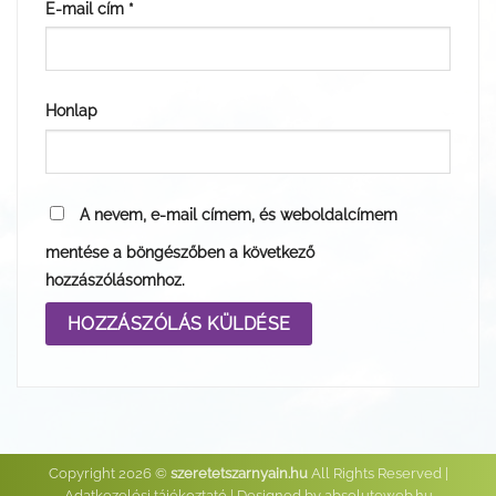
E-mail cím
*
Honlap
A nevem, e-mail címem, és weboldalcímem
mentése a böngészőben a következő
hozzászólásomhoz.
Copyright 2026 ©
szeretetszarnyain.hu
All Rights Reserved |
Adatkezelési tájékoztató
| Designed by
absoluteweb.hu