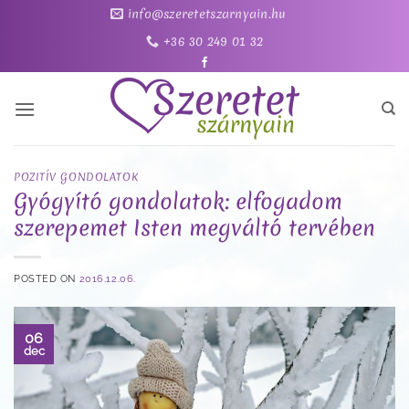
Skip
info@szeretetszarnyain.hu
to
+36 30 249 01 32
content
POZITÍV GONDOLATOK
Gyógyító gondolatok: elfogadom
szerepemet Isten megváltó tervében
POSTED ON
2016.12.06.
06
dec