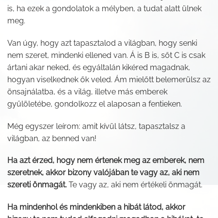
is, ha ezek a gondolatok a mélyben, a tudat alatt ülnek
meg.
Van úgy, hogy azt tapasztalod a világban, hogy senki
nem szeret, mindenki ellened van. Á is B is, sőt C is csak
ártani akar neked, és egyáltalán kikéred magadnak,
hogyan viselkednek ők veled. Ám mielőtt belemerülsz az
önsajnálatba, és a világ, illetve más emberek
gyűlöletébe, gondolkozz el alaposan a fentieken.
Még egyszer leírom: amit kívül látsz, tapasztalsz a
világban, az benned van!
Ha azt érzed, hogy nem értenek meg az emberek, nem
szeretnek, akkor bizony valójában te vagy az, aki nem
szereti önmagát.
Te vagy az, aki nem értékeli önmagát.
Ha mindenhol és mindenkiben a hibát látod, akkor