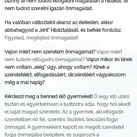
bizony te nem tudod elfogadni magadban a hibákat, te
nem tudod szeretni igazán önmagadat.
Ha valóban változtatni akarsz az életeden, akkor
abbahagyod a „kint” hibáztatását, és befelé fordulsz.
Figyeled, megfejted önmagadat!
Vajon miért nem szeretem önmagamat?
Vajon miért
nem tudom elfogadni önmagamat?
Vajon mikor és kinek
nem voltam „elég” úgy, ahogy voltam? Kinek a
szeretetéért, elfogadásáért, dicséretéért vágyakozom
még a mai napig?
Kérdezd meg a benned élő gyermeket!
Ő (egy idő után)
tisztán és egyértelműen a tudtodra adja, hogy hol akadt
el saját magad szeretete. Az a gyermek, aki elfogadó
szeretetben nő fel, szeretni, tisztelni, becsülni fogja
önmagát. A gyermekként kapott és megélt szeretetet
fogja önmagába beépíteni, és sugározni a