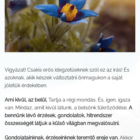
Vigyázat! Csakis erős idegzetűeknek szól ez az írás! És
azoknak, akik készek változtatni önmagukon a saját
jólétük érdekében.
Ami kívül, az belül.
Tartja a régi mondás. És, igen, igaza
van. Mindaz, amit kívül látunk, a belsőnk tükröződése.
A
bennünk lévő érzések, gondolatok, hitrendszer
összességét látjuk a külső világban megvalósulni.
Gondolatainknak, érzéseinknek teremtő ereje van.
Akkor