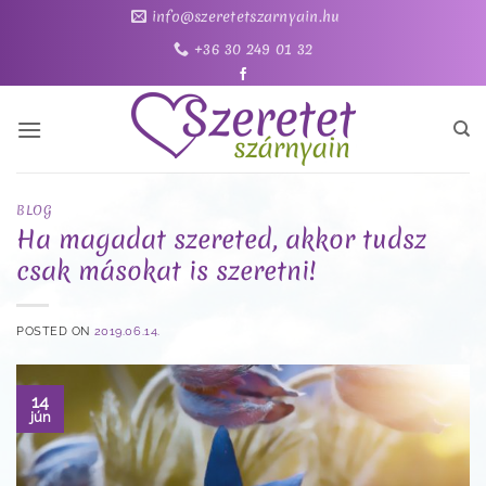
Skip
info@szeretetszarnyain.hu
to
+36 30 249 01 32
content
BLOG
Ha magadat szereted, akkor tudsz
csak másokat is szeretni!
POSTED ON
2019.06.14.
14
jún