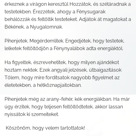
érkeznek a virágon keresztül Hozzátok, és szétáradnak a
testetekben. Érezzétek, ahogy a Fénysugarak
behálózzák és feltöltik testeteket. Adjátok át magatokat a
Békének, a Nyugalomnak.
Pihenjetek. Megérdemlitek. Engedjétek, hogy testetek,
lelketek feltöltődjön a Fénynyalábok adta energiáktól.
Ha figyeltek, észrevehetitek, hogy milyen ajándékot
hoztam nektek. Ezek angyali jelzések, útbaigazítások
Tőlem, hogy mire fordítsatok nagyobb figyelmet az
életetekben, a hétköznapjaitokban.
Pihenjetek még az arany-fehér, kék energiákban. Ha már
úgy érzitek, hogy teljesen feltöltődtetek, akkor lassan
nyissátok ki szemeiteket.
Köszönöm, hogy velem tartottatok!