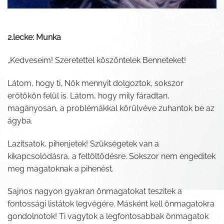
2.lecke: Munka
„Kedveseim! Szeretettel köszöntelek Benneteket!
Látom, hogy ti, Nők mennyit dolgoztok, sokszor
erőtökön felül is. Látom, hogy mily fáradtan,
magányosan, a problémákkal körülvéve zuhantok be az
ágyba.
Lazítsatok, pihenjetek! Szükségetek van a
kikapcsolódásra, a feltöltődésre. Sokszor nem engeditek
meg magatoknak a pihenést.
Sajnos nagyon gyakran önmagatokat teszitek a
fontossági listátok legvégére. Másként kell önmagatokra
gondolnotok! Ti vagytok a legfontosabbak önmagatok