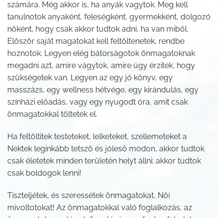
számára. Még akkor is, ha anyák vagytok. Meg kell
tanulnotok anyaként, feleségként, gyermekként, dolgozó
nőként, hogy csak akkor tudtok adni, ha van miből.
Először saját magatokat kell feltöltenetek, rendbe
hoznotok. Legyen elég bátorságotok önmagatoknak
megadni azt, amire vágytok, amire úgy érzitek, hogy
szükségetek van. Legyen az egy jó könyv, egy
masszázs, egy wellness hétvége, egy kirándulás, egy
színházi előadás, vagy egy nyugodt óra, amit csak
önmagatokkal töltetek el.
Ha feltöltitek testeteket, lelketeket, szellemeteket a
Nektek leginkább tetsző és jóleső módon, akkor tudtok
csak életetek minden területén helyt állni; akkor tudtok
csak boldogok lenni!
Tiszteljétek, és szeressétek önmagatokat, Női
mivoltotokat! Az önmagatokkal való foglalkozás, az