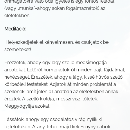
önmagatokra való odafigyelés is egy fontos feladat
(vagy „munka”-ahogy sokan fogalmaznátok) az
életetekben.
Meditáció:
Helyezkedjetek el kényelmesen, és csukjátok be
szemeiteket!
Érezzétek, ahogy egy lágy szellő megsimogatja
arcotokat. Letöröl homlokotokról minden bajt, fájdalmat,
nehézséget. Érezzétek, ahogy a lágy, kissé hűvös szellő
körbeöleli testeteket. Adjatok át minden problémát a
szellőnek, amit jelen pillanatban az életetekben annak
éreztek. A szellő kioldja, messzi viszi tőletek.
Meggyógyítja azokat.
Lássátok, ahogy egy csodálatos virág nyílik ki
fejtetőtökön. Arany-fehér, majd kék Fénynyalábok