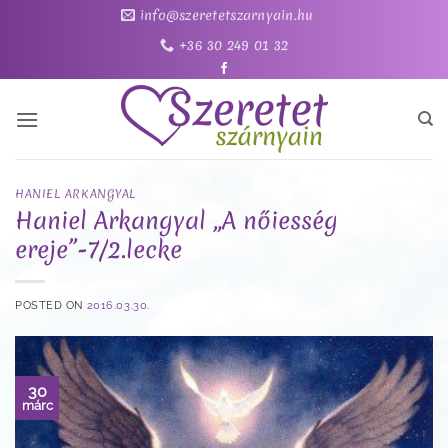
Skip
info@szeretetszarnyain.hu
to
+36 30 249 01 32
content
HANIEL ARKANGYAL
Haniel Arkangyal „A nőiesség
ereje”-7/2.lecke
POSTED ON
2016.03.30.
30
márc