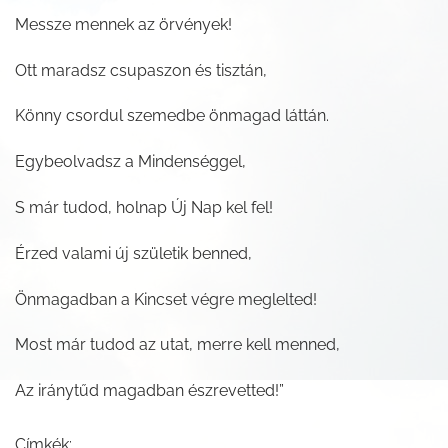
Messze mennek az örvények!
Ott maradsz csupaszon és tisztán,
Könny csordul szemedbe önmagad láttán.
Egybeolvadsz a Mindenséggel,
S már tudod, holnap Új Nap kel fel!
Érzed valami új születik benned,
Önmagadban a Kincset végre meglelted!
Most már tudod az utat, merre kell menned,
Az iránytűd magadban észrevetted!”
Címkék: