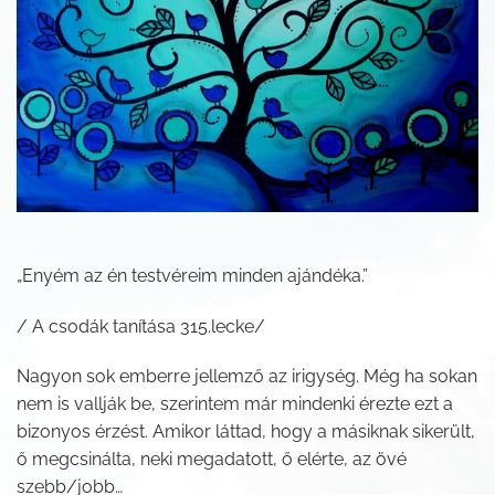
„Enyém az én testvéreim minden ajándéka.”
/ A csodák tanítása 315.lecke/
Nagyon sok emberre jellemző az irigység. Még ha sokan
nem is vallják be, szerintem már mindenki érezte ezt a
bizonyos érzést. Amikor láttad, hogy a másiknak sikerült,
ő megcsinálta, neki megadatott, ő elérte, az övé
szebb/jobb…