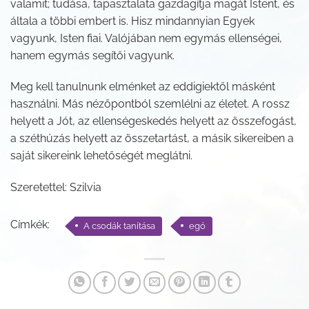
valamit; tudása, tapasztalata gazdagítja magát Istent, és
általa a többi embert is. Hisz mindannyian Egyek
vagyunk, Isten fiai. Valójában nem egymás ellenségei,
hanem egymás segítői vagyunk.
Meg kell tanulnunk elménket az eddigiektől másként
használni. Más nézőpontból szemlélni az életet. A rossz
helyett a Jót, az ellenségeskedés helyett az összefogást,
a széthúzás helyett az összetartást, a másik sikereiben a
saját sikereink lehetőségét meglátni.
Szeretettel: Szilvia
Címkék:
A csodák tanítása
egó