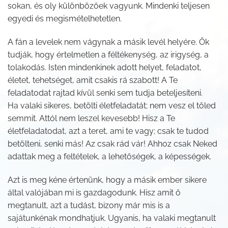
sokan, és oly különbözőek vagyunk. Mindenki teljesen
egyedi és megismételhetetlen.
A fán a levelek nem vágynak a másik levél helyére. Ők
tudják, hogy értelmetlen a féltékenység, az irigység, a
tolakodás. Isten mindenkinek adott helyet, feladatot,
életet, tehetséget, amit csakis rá szabott! A Te
feladatodat rajtad kívül senki sem tudja beteljesíteni.
Ha valaki sikeres, betölti életfeladatát; nem vesz el tőled
semmit. Attól nem leszel kevesebb! Hisz a Te
életfeladatodat, azt a teret, ami te vagy; csak te tudod
betölteni, senki más! Az csak rád vár! Ahhoz csak Neked
adattak meg a feltételek, a lehetőségek, a képességek.
Azt is meg kéne értenünk, hogy a másik ember sikere
által valójában mi is gazdagodunk. Hisz amit ő
megtanult, azt a tudást, bizony már mis is a
sajátunkénak mondhatjuk. Ugyanis, ha valaki megtanult