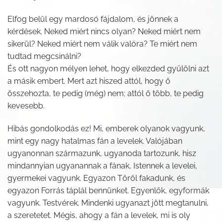
Elfog belül egy mardosó fájdalom, és jönnek a
kérdések. Neked miért nincs olyan? Neked miért nem
sikerül? Neked miért nem válik valóra? Te miért nem
tudtad megcsinálni?
És ott nagyon mélyen lehet, hogy elkezded gyűlölni azt
a másik embert. Mert azt hiszed attól, hogy ő
összehozta, te pedig (még) nem; attól ő több, te pedig
kevesebb.
Hibás gondolkodás ez! Mi, emberek olyanok vagyunk,
mint egy nagy hatalmas fán a levelek. Valójában
ugyanonnan származunk, ugyanoda tartozunk, hisz
mindannyian ugyanannak a fának, Istennek a levelei,
gyermekei vagyunk. Egyazon Tőről fakadunk, és
egyazon Forrás táplál bennünket. Egyenlők, egyformák
vagyunk. Testvérek. Mindenki ugyanazt jött megtanulni,
a szeretetet. Mégis, ahogy a fán a levelek, mi is oly