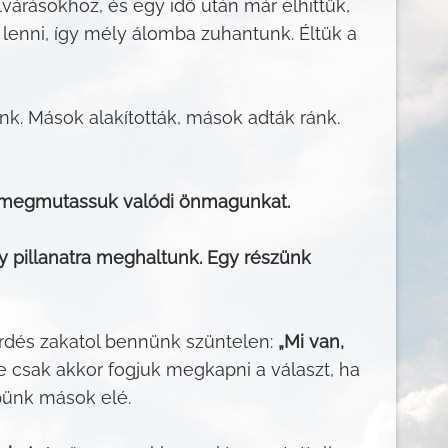
árásokhoz, és egy idő után már elhittük,
lenni, így mély álomba zuhantunk. Éltük a
k. Mások alakították, mások adták ránk.
 is megmutassuk valódi önmagunkat.
y pillanatra meghaltunk. Egy részünk
rdés zakatol bennünk szüntelen:
„Mi van,
 csak akkor fogjuk megkapni a választ, ha
pünk mások elé.