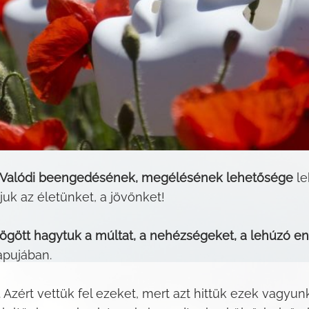
 a Valódi beengedésének, megélésének lehetősége
le
tjuk az életünket, a jövőnket!
ött hagytuk a múltat, a nehézségeket, a lehúzó ene
apujában.
. Azért vettük fel ezeket, mert azt hittük ezek vagyunk