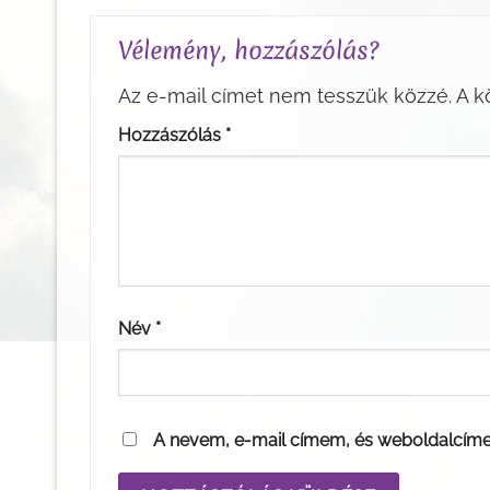
Vélemény, hozzászólás?
Az e-mail címet nem tesszük közzé.
A k
Hozzászólás
*
Név
*
A nevem, e-mail címem, és weboldalcím