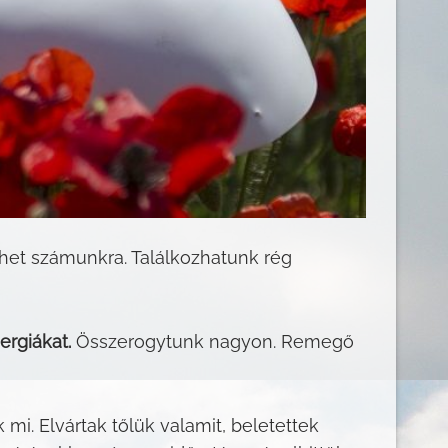
het számunkra. Találkozhatunk rég
rgiákat.
Összerogytunk nagyon. Remegő
 mi. Elvártak tőlük valamit, beletettek