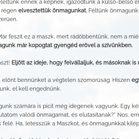
eltünk ennek a képnek, igazodtunk a külső-belső elv
l régen
elvesztettük önmagunkat
. Féltünk önmagunk 
zerűen.
ár feszít ez a maszk, mert rádöbbentünk, nem a mién
magunk már kopogtat gyengéd erővel a szívünkben.
aszt!
Eljött az ideje, hogy felvállaljuk, és másoknak
on, elönt bennünket a végtelen szomorúság. Hiszen
eg
unk, el kell engednünk.
nk számára is picit még idegenek vagyunk. Egy ké
atom valódi önmagamat, és elutasítanak?” Nos, erre
felé. Ha, letesszük a Maszkot, és önmagunkkal kilé