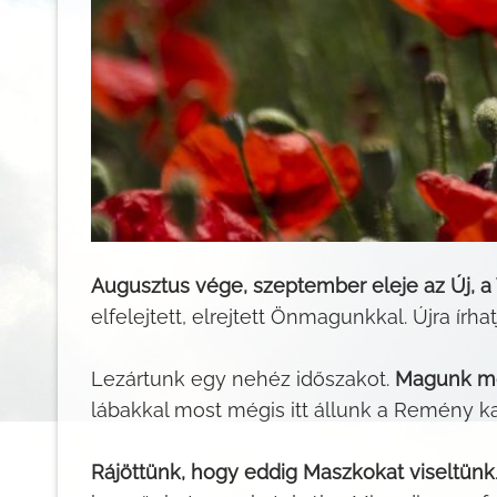
Augusztus vége, szeptember eleje az Új,
elfelejtett, elrejtett Önmagunkkal. Újra írha
Lezártunk egy nehéz időszakot.
Magunk mög
lábakkal most mégis itt állunk a Remény k
Rájöttünk, hogy eddig Maszkokat viseltünk