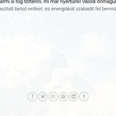
ármi is fog történni, mi már nyertünk! Valódi önmagu
sztalt belső erőket, és energiákat szabadít fel ben