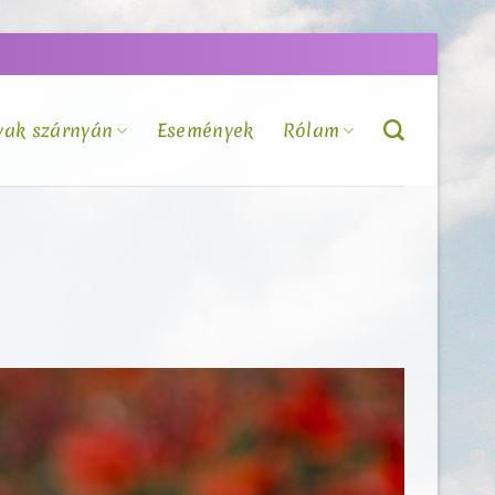
vak szárnyán
Események
Rólam