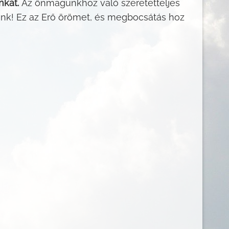
nkat.
Az önmagunkhoz való szeretetteljes
nünk! Ez az Erő örömet, és megbocsátás hoz