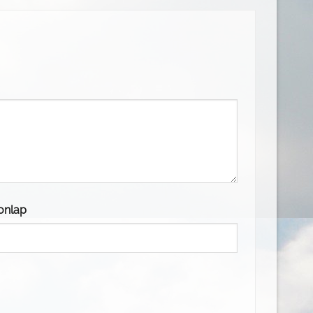
onlap