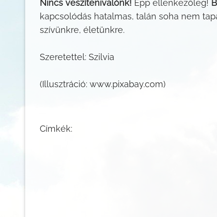
Nincs veszítenivalónk!
Épp ellenkezőleg!
B
kapcsolódás hatalmas, talán soha nem tapa
szívünkre, életünkre.
Szeretettel: Szilvia
(Illusztráció: www.pixabay.com)
Címkék: