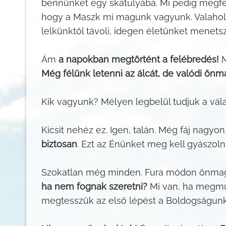
bennünket egy skatulyába. Mi pedig megfel
hogy a Maszk mi magunk vagyunk. Valaho
lelkünktől távoli, idegen életünket menets
Ám
a napokban megtörtént a felébredés!
M
Még félünk letenni az álcát, de valódi ön
Kik vagyunk? Mélyen legbelül tudjuk a vál
Kicsit nehéz ez. Igen, talán. Még fáj nagy
biztosan
. Ezt az Énünket meg kell gyászoln
Szokatlan még minden. Fura módon önmagu
ha nem fognak szeretni?
Mi van, ha megmut
megtesszük az első lépést a Boldogságunk 