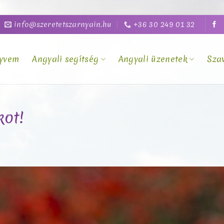
info@szeretetszarnyain.hu
+36 30 249 01 32
yvem
Angyali segítség
Angyali üzenetek
Sza
kot!