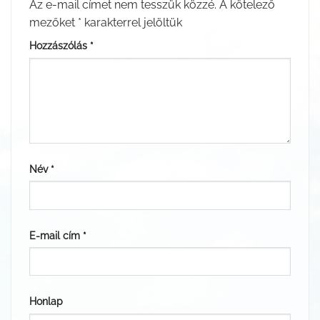
Az e-mail címet nem tesszük közzé.
A kötelező
mezőket
*
karakterrel jelöltük
Hozzászólás
*
Név
*
E-mail cím
*
Honlap