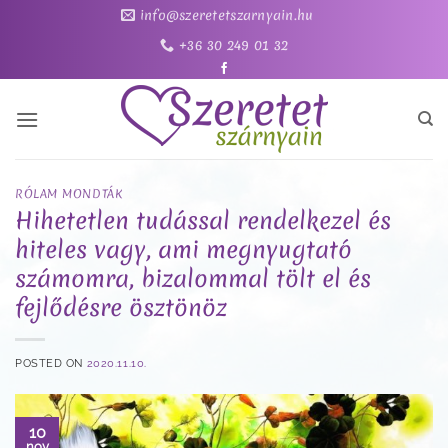
Skip
info@szeretetszarnyain.hu
to
+36 30 249 01 32
content
RÓLAM MONDTÁK
Hihetetlen tudással rendelkezel és
hiteles vagy, ami megnyugtató
számomra, bizalommal tölt el és
fejlődésre ösztönöz
POSTED ON
2020.11.10.
10
nov