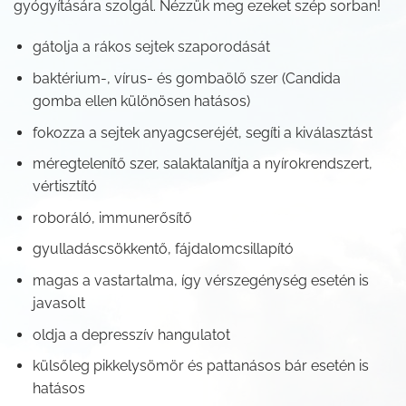
gyógyítására szolgál. Nézzük meg ezeket szép sorban!
gátolja a rákos sejtek szaporodását
baktérium-, vírus- és gombaölő szer (Candida
gomba ellen különösen hatásos)
fokozza a sejtek anyagcseréjét, segíti a kiválasztást
méregtelenítő szer, salaktalanítja a nyírokrendszert,
vértisztító
roboráló, immunerősítő
gyulladáscsökkentő, fájdalomcsillapító
magas a vastartalma, így vérszegénység esetén is
javasolt
oldja a depresszív hangulatot
külsőleg pikkelysömör és pattanásos bár esetén is
hatásos