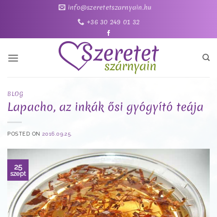
Skip
info@szeretetszarnyain.hu
to
+36 30 249 01 32
content
BLOG
Lapacho, az inkák ősi gyógyító teája
POSTED ON
2016.09.25.
25
szept