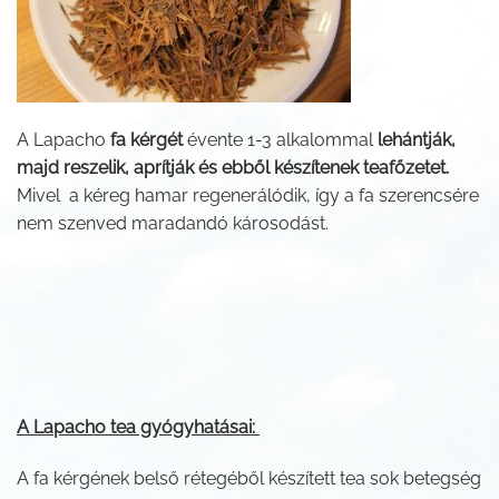
A Lapacho
fa kérgét
évente 1-3 alkalommal
lehántják,
majd reszelik, aprítják és ebből készítenek teafőzetet.
Mivel a kéreg hamar regenerálódik, így a fa szerencsére
nem szenved maradandó károsodást.
A Lapacho tea gyógyhatásai:
A fa kérgének belső rétegéből készített tea sok betegség