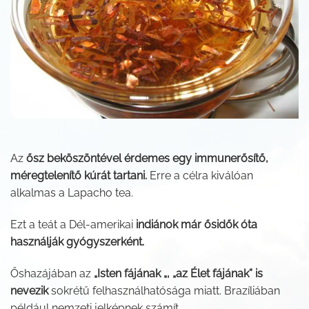
Az
ősz beköszöntével érdemes egy immunerősítő,
méregtelenítő kúrát tartani.
Erre a célra kiválóan
alkalmas a Lapacho tea.
Ezt a teát a Dél-amerikai
indiánok már ősidők óta
használják gyógyszerként.
Őshazájában az
„Isten fájának „, „az Élet fájának” is
nevezik
sokrétű felhasználhatósága miatt. Brazíliában
például nemzeti jelképnek számít.