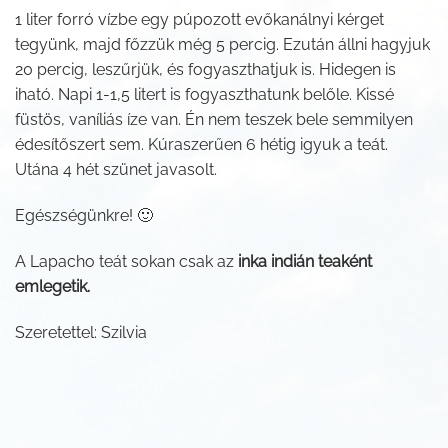
1 liter forró vízbe egy púpozott evőkanálnyi kérget
tegyünk, majd főzzük még 5 percig. Ezután állni hagyjuk
20 percig, leszűrjük, és fogyaszthatjuk is. Hidegen is
iható. Napi 1-1,5 litert is fogyaszthatunk belőle. Kissé
füstös, vaníliás íze van. Én nem teszek bele semmilyen
édesítőszert sem. Kúraszerűen 6 hétig igyuk a teát.
Utána 4 hét szünet javasolt.
Egészségünkre! 🙂
A Lapacho teát sokan csak az
inka indián teaként
emlegetik.
Szeretettel: Szilvia