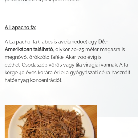
A Lapacho fa:
A La pacho-fa (Tabeuis aveilanedoe) egy
Dél-
Amerikában található
, olykor 20-25 méter magasra is
megnövő, örökzöld faféle. Akár 700 évig is
elélhet. Csodaszép vörös vagy lila virágjai vannak. A fa
kérge 40 éves korára éri el a gyógyászati célra használt
hatóanyag koncentrációt.