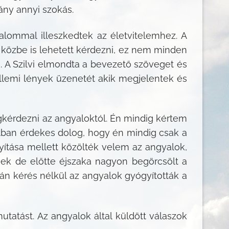
ány annyi szokás.
kalommal illeszkedtek az életvitelemhez. A
e közbe is lehetett kérdezni, ez nem minden
a. A Szilvi elmondta a bevezető szöveget és
llemi lények üzenetét akik megjelentek és
gkérdezni az angyaloktól. Én mindig kértem
atban érdekes dolog, hogy én mindig csak a
ítása mellett közölték velem az angyalok,
ek de előtte éjszaka nagyon begörcsölt a
n kérés nélkül az angyalok gyógyították a
utatást. Az angyalok által küldött válaszok