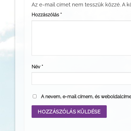
Az e-mail címet nem tesszük közzé.
A k
Hozzászólás
*
Név
*
A nevem, e-mail címem, és weboldalcím