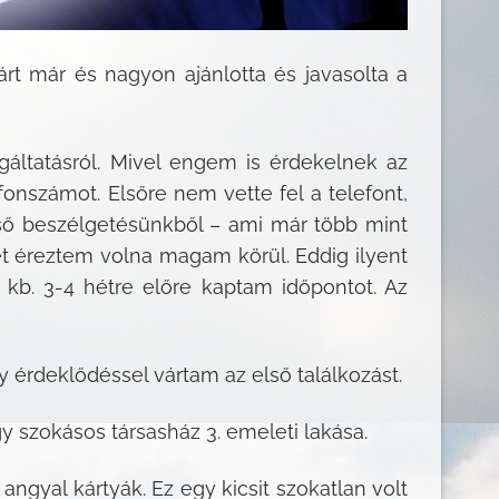
rt már és nagyon ajánlotta és javasolta a
áltatásról. Mivel engem is érdekelnek az
onszámot. Elsőre nem vette fel a telefont,
lső beszélgetésünkből – ami már több mint
t éreztem volna magam körül. Eddig ilyent
 kb. 3-4 hétre előre kaptam időpontot. Az
 érdeklődéssel vártam az első találkozást.
gy szokásos társasház 3. emeleti lakása.
gyal kártyák. Ez egy kicsit szokatlan volt