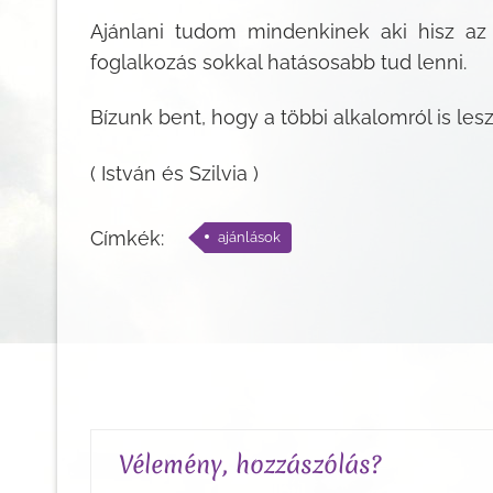
Ajánlani tudom mindenkinek aki hisz az
foglalkozás sokkal hatásosabb tud lenni.
Bízunk bent, hogy a többi alkalomról is le
( István és Szilvia )
Címkék:
ajánlások
Vélemény, hozzászólás?