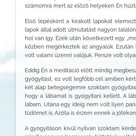
számomra mert az előző helyeken Én húztam
Első lépésként a kirakott lapokat elemezt
lapok által adott útmutatást nagyon találó
hol van így. Ezek után következett egy „me
közben megérkeztek az angyalok. Ezután k
volt valami üzenni valójuk. Persze volt ol
Eddig Én a meditáció előtt mindig megbesz
gyógyítást, ez volt legfőbb cél amiben ké
két alap betegségemre szoktam gyógyítást
hogy a lábamat is gyógyítani kellett. A
lábam. Utána egy ideig nem volt ilyen pa
tüdőmet is. Azóta is érzem ennek a jótéko
A gyógyításon kívül nyilván szoktam kérdez