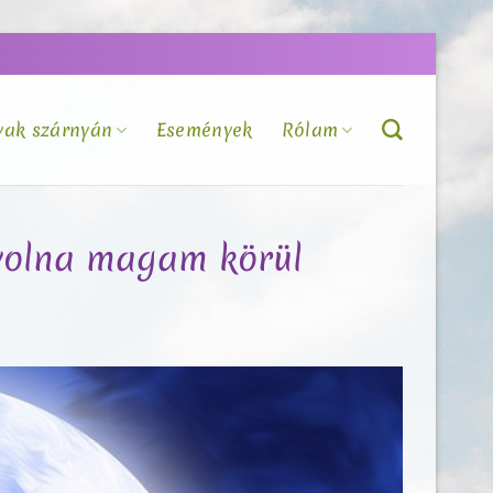
vak szárnyán
Események
Rólam
 volna magam körül