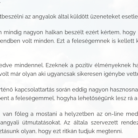
.
eszélni az angyalok által küldött üzeneteket esetleg 
lem mindig nagyon halkan beszélt ezért kértem, hog
ár rendben volt minden. Ezt a feleségemnek is kellett
ve mindennel. Ezeknek a pozitív élményeknek ha
s volt már olyan aki ugyancsak sikeresen igénybe vette
örténő kapcsolattartás során eddig nagyon hasznosn
bent a feleségemmel, hogyha lehetőségünk lesz rá a 
 van főleg a mostani a helyzetben az on-line medi
 angyali útmutatásokat. Az általa szervezett rend
ztásunk olyan, hogy ezt ritkán tudjuk megtenni.