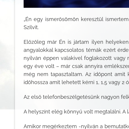
„Én egy ismerősömön keresztül ismertem m
Szilvit.
Előzőleg már Én is jártam ilyen helyeke
angyalokkal kapcsolatos témák ezért érdek
nyilván éppen valakivel foglakozott vagy
egy éve volt – már csak annyira emléksze
még nem tapasztaltam. Az időpont amit ka
időhossza amit lehetett kérni 1, 1,5 vagy 2 ó
Az első telefonbeszélgetésünk nagyon felke
A helyszínt elég könnyű volt megtalálni. A 
Amikor megérkeztem -nyilván a bemutatkozá