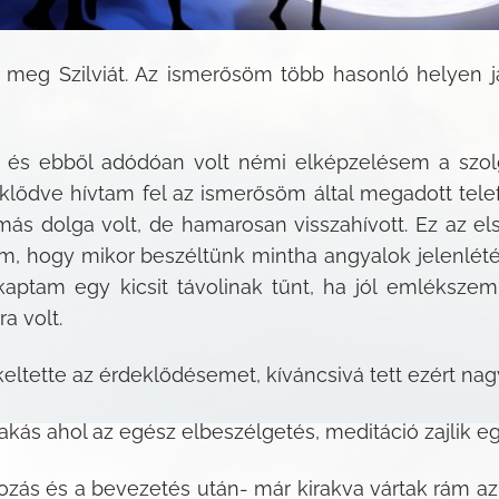
eg Szilviát. Az ismerősöm több hasonló helyen já
n és ebből adódóan volt némi elképzelésem a szolg
lődve hívtam fel az ismerősöm által megadott telef
 más dolga volt, de hamarosan visszahívott. Ez az e
m, hogy mikor beszéltünk mintha angyalok jelenlété
ptam egy kicsit távolinak tűnt, ha jól emlékszem
ra volt.
ltette az érdeklődésemet, kíváncsivá tett ezért nagy
lakás ahol az egész elbeszélgetés, meditáció zajlik e
s és a bevezetés után- már kirakva vártak rám az an