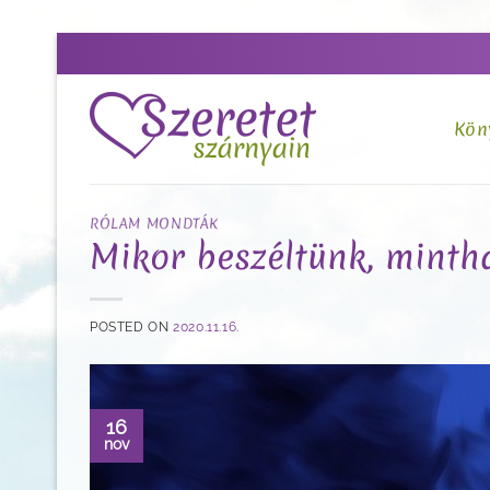
Skip
to
content
Kön
RÓLAM MONDTÁK
Mikor beszéltünk, minth
POSTED ON
2020.11.16.
16
nov