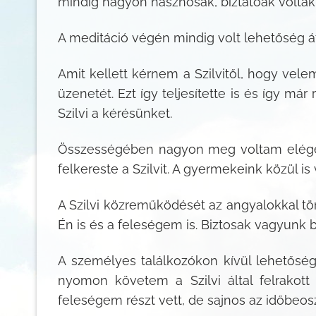
mindig nagyon hasznosak, biztatóak voltak
A meditáció végén mindig volt lehetőség átb
Amit kellett kérnem a Szilvitől, hogy ve
üzenetét. Ezt így teljesítette is és így m
Szilvi a kérésünket.
Összességében nagyon meg voltam eléged
felkereste a Szilvit. A gyermekeink közül i
A Szilvi közreműködését az angyalokkal t
Én is és a feleségem is. Biztosak vagyunk 
A személyes találkozókon kívül lehetőség
nyomon követem a Szilvi által felrakott
feleségem részt vett, de sajnos az időbeos