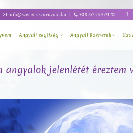
info@szeretetszarnyain.hu
+36 30 249 01 32
yvem
Angyali segítség
Angyali üzenetek
Sza
a angyalok jelenlétét éreztem