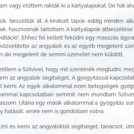
 vagy előttem rakták ki a kártyalapokat. De hát ah
ük, beszéltük át. A kirakott lapok eddig minden al
nak, hasznosnak tartottam. A kártyalapok átbeszélés
ditáció”. Ehhez fel kellett feküdni egy masszás ágyr
özvetítette az angyalok és az egyéb megjelent sze
yan aki megjelent de semmi üzenetet nem küldött.
éltem a Szilvivel, hogy mit szeretnék megtudni, me
rtem az angyalok segítségét.. A gyógyítással kapcsol
 kérni. Az egyik alkalommal ezen betegségek gyógy
 lábammal kapcsolatban semmit nem mondtam Szilvin
naszom. Utána egy másik alkalommal a gyógyítás sorá
ny hatását, amire nem is gondoltam volna.
ni és kérni az angyaloktól segítséget, tanácsot, útm