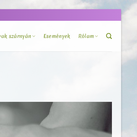
vak szárnyán
Események
Rólam