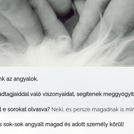
k az angyalok.
ádtagjaiddal való viszonyaidat, segítenek meggyógyít
t e sorokat olvasva?
Neki, és persze magadnak is m
s sok-sok angyalt magad és adott személy körül!