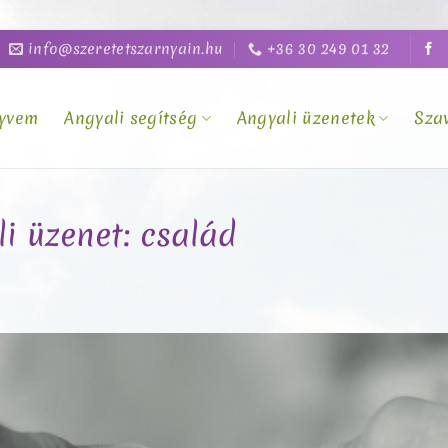
info@szeretetszarnyain.hu
+36 30 249 01 32
yvem
Angyali segítség
Angyali üzenetek
Sza
li üzenet: család