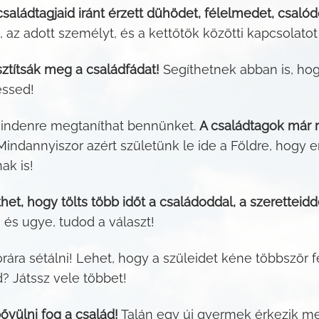
saládtagjaid iránt érzett dühödet, félelmedet, csalód
az adott személyt, és a kettőtök közötti kapcsolatot t
sztítsák meg a családfádat!
Segíthetnek abban is, hog
essed!
mindenre megtaníthat bennünket.
A családtagok már r
indannyiszor azért születünk le ide a Földre, hogy 
k is!
het, hogy tölts több időt a családoddal, a szeretteidd
 és ugye, tudod a választ!
ára sétálni! Lehet, hogy a szüleidet kéne többször 
Játssz vele többet!
bővülni fog a család!
Talán egy új gyermek érkezik me