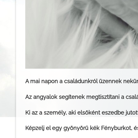
A mai napon a családunkról üzennek nekün
Az angyalok segítenek megtisztítani a csal
Ki az a személy, aki elsőként eszedbe jutot
Képzelj el egy gyönyörű kék Fényburkot, é