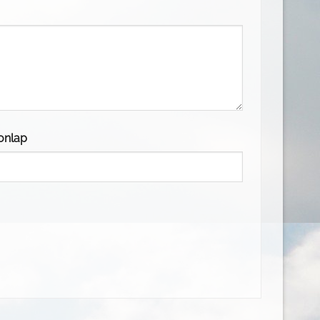
onlap