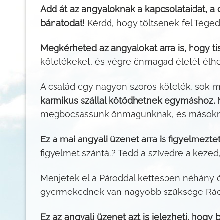
Add át az angyaloknak a kapcsolataidat, a c
bánatodat!
Kérdd, hogy töltsenek fel Téged, 
Megkérheted az angyalokat arra is, hogy ti
kötelékeket, és végre önmagad életét élh
A család egy nagyon szoros kötelék, sok 
karmikus szállal kötődhetnek egymáshoz.
M
megbocsássunk önmagunknak, és másokna
Ez a mai angyali üzenet arra is figyelmeztet
figyelmet szántál? Tedd a szívedre a kezed,
Menjetek el a Pároddal kettesben néhány ór
gyermekednek van nagyobb szüksége Rád? 
Ez az angyali üzenet azt is jelezheti, hogy 