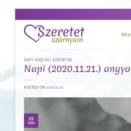
Skip
to
content
Kön
NAPI ANGYALI ÜZENETEK
Napi (2020.11.21.) angya
POSTED ON
2020.11.21.
21
nov