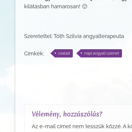
kilátásban hamarosan! 🙂
Szeretettel: Tóth Szilvia angyalterapeuta
Címkék:
család
napi angyali üzenet
Vélemény, hozzászólás?
Az e-mail címet nem tesszük közzé.
A k