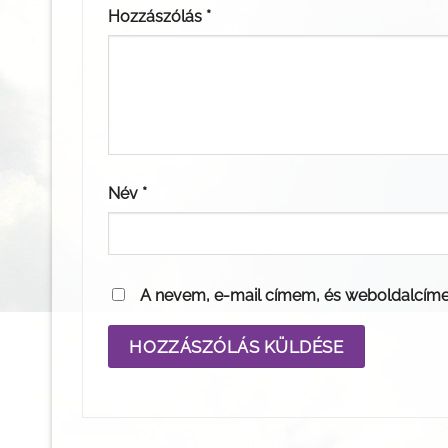
Hozzászólás
*
Név
*
A nevem, e-mail címem, és weboldalcím