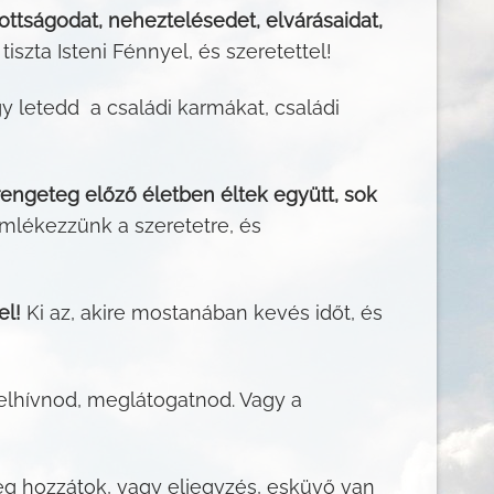
ottságodat, neheztelésedet, elvárásaidat,
iszta Isteni Fénnyel, és szeretettel!
y letedd a családi karmákat, családi
engeteg előző életben éltek együtt, sok
emlékezzünk a szeretetre, és
el!
Ki az, akire mostanában kevés időt, és
felhívnod, meglátogatnod. Vagy a
g hozzátok, vagy eljegyzés, esküvő van