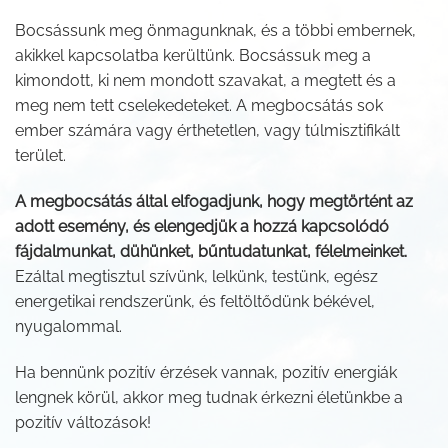
Bocsássunk meg önmagunknak, és a többi embernek,
akikkel kapcsolatba kerültünk. Bocsássuk meg a
kimondott, ki nem mondott szavakat, a megtett és a
meg nem tett cselekedeteket. A megbocsátás sok
ember számára vagy érthetetlen, vagy túlmisztifikált
terület.
A megbocsátás által elfogadjunk, hogy megtörtént az
adott esemény, és elengedjük a hozzá kapcsolódó
fájdalmunkat, dühünket, bűntudatunkat, félelmeinket.
Ezáltal megtisztul szívünk, lelkünk, testünk, egész
energetikai rendszerünk, és feltöltődünk békével,
nyugalommal.
Ha bennünk pozitív érzések vannak, pozitív energiák
lengnek körül, akkor meg tudnak érkezni életünkbe a
pozitív változások!