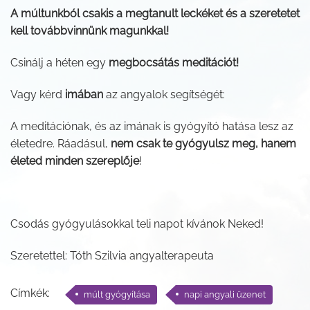
A múltunkból csakis a megtanult leckéket és a szeretetet
kell továbbvinnünk magunkkal!
Csinálj a héten egy
megbocsátás meditációt!
Vagy kérd
imában
az angyalok segítségét:
A meditációnak, és az imának is gyógyító hatása lesz az
életedre. Ráadásul,
nem csak te gyógyulsz meg, hanem
életed minden szereplője
!
Csodás gyógyulásokkal teli napot kívánok Neked!
Szeretettel: Tóth Szilvia angyalterapeuta
Címkék:
múlt gyógyítása
napi angyali üzenet