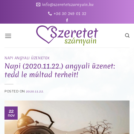
Skip
info@szeretetszarnyain.hu
to
+36 30 249 01 32
content
NAPI ANGYALI ÜZENETEK
Napi (2020.11.22.) angyali üzenet:
tedd le múltad terheit!
POSTED ON
2020.11.22.
22
nov