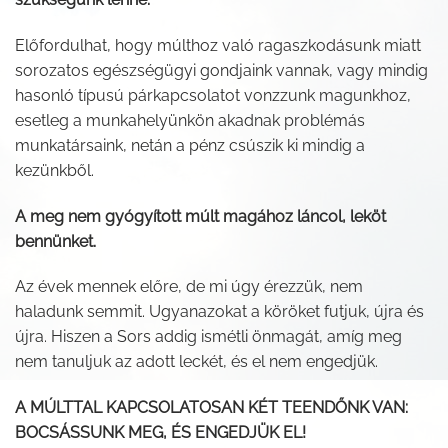
Előfordulhat, hogy múlthoz való ragaszkodásunk miatt
sorozatos egészségügyi gondjaink vannak, vagy mindig
hasonló típusú párkapcsolatot vonzzunk magunkhoz,
esetleg a munkahelyünkön akadnak problémás
munkatársaink, netán a pénz csúszik ki mindig a
kezünkből.
A meg nem gyógyított múlt magához láncol, leköt
bennünket.
Az évek mennek előre, de mi úgy érezzük, nem
haladunk semmit. Ugyanazokat a köröket futjuk, újra és
újra. Hiszen a Sors addig ismétli önmagát, amíg meg
nem tanuljuk az adott leckét, és el nem engedjük.
A MÚLTTAL KAPCSOLATOSAN KÉT TEENDŐNK VAN:
BOCSÁSSUNK MEG, ÉS ENGEDJÜK EL!