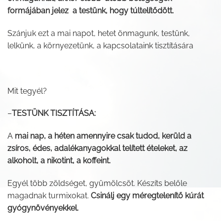
formájában jelez a testünk, hogy túltelítődött.
Szánjuk ezt a mai napot, hetet önmagunk, testünk,
lelkünk, a környezetünk, a kapcsolataink tisztítására
Mit tegyél?
–
TESTÜNK TISZTÍTÁSA:
A
mai nap, a héten amennyire csak tudod, kerüld a
zsíros, édes, adalékanyagokkal telített ételeket, az
alkoholt, a nikotint, a koffeint.
Egyél több zöldséget, gyümölcsöt. Készíts belőle
magadnak turmixokat.
Csinálj egy méregtelenítő kúrát
gyógynövényekkel.