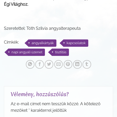
Égi Világhoz.
Szeretettel: Tóth Szilvia angyalterapeuta
Címkék:
angyalkártyák
kapcsolatok
napi angyali üzenet
tisztítás
Vélemény, hozzászólás?
Az e-mail címet nem tesszük közzé.
A kötelező
mezőket
*
karakterrel jelöltük