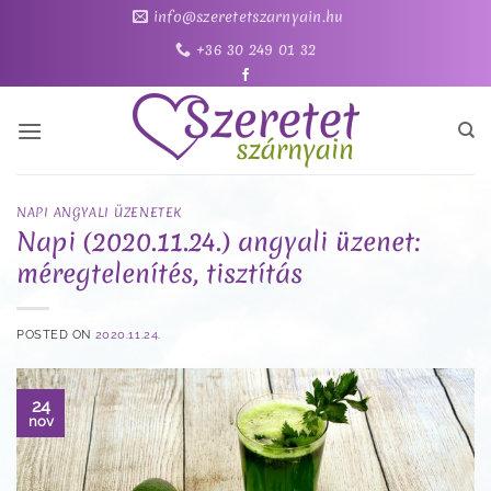
Skip
info@szeretetszarnyain.hu
to
+36 30 249 01 32
content
NAPI ANGYALI ÜZENETEK
Napi (2020.11.24.) angyali üzenet:
méregtelenítés, tisztítás
POSTED ON
2020.11.24.
24
nov