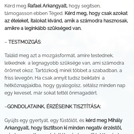
Kérd meg
Rafael Arkangyalt,
hogy segítsen,
támogasson ebben Téged.
Kérd meg, hogy csak azokat
az ételeket, italokat kívánd, amik a számodra hasznosak,
amikre a leginkább szükséged van.
–
TESTMOZGÁS
:
Találd meg azt a mozgásformát, amire testednek,
lelkednek a legnagyobb szüksége van, ami számodra
örömet okoz. Tartózkodj minél többet a szabadban, a
friss levegőn. Ha csak annyit tudsz beiktatni a
hétköznapjaidba, hogy gyalogolsz, sétálsz minden nap
egy keveset, már sokat tettél önmagadért.
–
GONDOLATAINK, ÉRZÉSEINK TISZTÍTÁSA:
Gyújts egy gyertyát, egy füstölőt, és
kérd meg Mihály
Arkangyalt, hogy tisztítson ki minden negatív érzéstől,