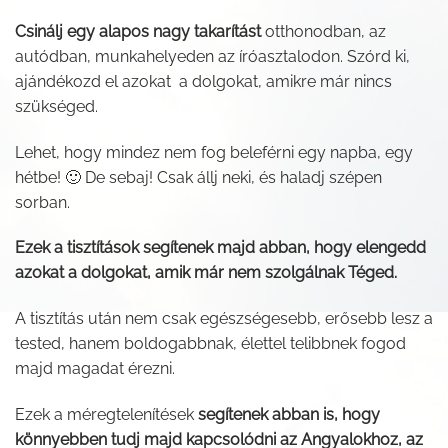
Csinálj egy alapos nagy takarítást
otthonodban, az
autódban, munkahelyeden az íróasztalodon. Szórd ki,
ajándékozd el azokat a dolgokat, amikre már nincs
szükséged.
Lehet, hogy mindez nem fog beleférni egy napba, egy
hétbe! 🙂 De sebaj! Csak állj neki, és haladj szépen
sorban.
Ezek a tisztítások segítenek majd abban, hogy elengedd
azokat a dolgokat, amik már nem szolgálnak Téged.
A tisztítás után nem csak egészségesebb, erősebb lesz a
tested, hanem boldogabbnak, élettel telibbnek fogod
majd magadat érezni.
Ezek a méregtelenítések
segítenek abban is, hogy
könnyebben tudj majd kapcsolódni az Angyalokhoz, az