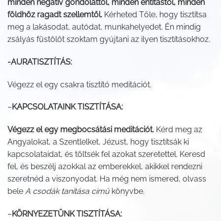
minden negatív gondolattól, minden entitástól, minden
földhöz ragadt szellemtől.
Kérheted Tőle, hogy tisztítsa
meg a lakásodat, autódat, munkahelyedet. Én mindig
zsályás füstölőt szoktam gyújtani az ilyen tisztításokhoz.
-AURATISZTÍTÁS:
Végezz el egy csakra tisztító meditációt.
–
KAPCSOLATAINK TISZTÍTÁSA:
Végezz el egy megbocsátási meditációt.
Kérd meg az
Angyalokat, a Szentlelket, Jézust, hogy tisztítsák ki
kapcsolataidat, és töltsék fel azokat szeretettel. Keresd
fel, és beszélj azokkal az emberekkel, akikkel rendezni
szeretnéd a viszonyodat. Ha még nem ismered, olvass
bele
A csodák tanítása című
könyvbe.
–
KÖRNYEZETÜNK TISZTÍTÁSA: