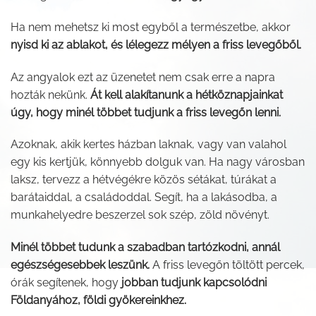
Ha nem mehetsz ki most egyből a természetbe, akkor
nyisd ki az ablakot, és lélegezz mélyen a friss levegőből.
Az angyalok ezt az üzenetet nem csak erre a napra
hozták nekünk.
Át kell alakítanunk a hétköznapjainkat
úgy, hogy minél többet tudjunk a friss levegőn lenni.
Azoknak, akik kertes házban laknak, vagy van valahol
egy kis kertjük, könnyebb dolguk van. Ha nagy városban
laksz, tervezz a hétvégékre közös sétákat, túrákat a
barátaiddal, a családoddal. Segít, ha a lakásodba, a
munkahelyedre beszerzel sok szép, zöld növényt.
Minél többet tudunk a szabadban tartózkodni, annál
egészségesebbek leszünk.
A friss levegőn töltött percek,
órák segítenek, hogy
jobban tudjunk kapcsolódni
Földanyához, földi gyökereinkhez.