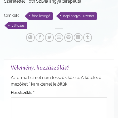
Szeretettel: Tóth Szilvia angyalterapeuta
Címkék:
friss levegő
napi angyali üzenet
változás
Vélemény, hozzászólás?
Az e-mail címet nem tesszük közzé.
A kötelező
mezőket
*
karakterrel jelöltük
Hozzászólás
*