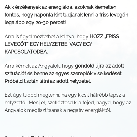
Akik érzékenyek az energiákra, azoknak kiemelten
fontos, hogy naponta kint tudjanak lenni a friss levegőn
legalább egy 20-30 percet!
Arra is figyelmeztethet a kártya, hogy
HOZZ „FRISS
LEVEGŐT” EGY HELYZETBE, VAGY EGY
KAPCSOLATODBA.
Arra kérnek az Angyalok, hogy
gondold újra az adott
szituációt és benne az egyes szereplők viselkedését.
Próbáld tisztán látni az adott helyzetet.
Ezt úgy tudod megtenni, ha egy kicsit hátrébb lépsz a
helyzettől. Menj el, szellőztesd ki a fejed, hagyd, hogy az
Angyalok megtisztítsanak a negatív energiáktól.