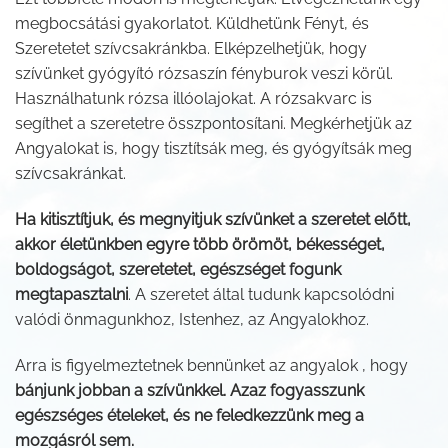
megbocsátási gyakorlatot. Küldhetünk Fényt, és
Szeretetet szívcsakránkba. Elképzelhetjük, hogy
szívünket gyógyító rózsaszín fényburok veszi körül.
Használhatunk rózsa illóolajokat. A rózsakvarc is
segíthet a szeretetre összpontosítani. Megkérhetjük az
Angyalokat is, hogy tisztítsák meg, és gyógyítsák meg
szívcsakránkat.
Ha kitisztítjuk, és megnyitjuk szívünket a szeretet előtt,
akkor életünkben egyre több örömöt, békességet,
boldogságot, szeretetet, egészséget fogunk
megtapasztalni
. A szeretet által tudunk kapcsolódni
valódi önmagunkhoz, Istenhez, az Angyalokhoz.
Arra is figyelmeztetnek bennünket az angyalok , hogy
bánjunk jobban a szívünkkel. Azaz fogyasszunk
egészséges ételeket, és ne feledkezzünk meg a
mozgásról sem.