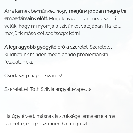
Arra kérnek bennünket, hogy
merjünk jobban megnyílni
embertársaink előtt.
Merjük nyugodtan megosztani
velük, hogy mi nyomja a szívünket valójában. Ha kell,
merjünk másoktól segítséget kérni.
A legnagyobb gyógyító erő a szeretet.
Szeretetet
küldhetünk minden megoldandó problémánkra,
feladatunkra.
Csodaszép napot kívánok!
Szeretettel: Tóth Szilvia angyalterapeuta
Ha úgy érzed, másnak is szüksége lenne erre a mai
üzenetre, megköszönöm, ha megosztod!