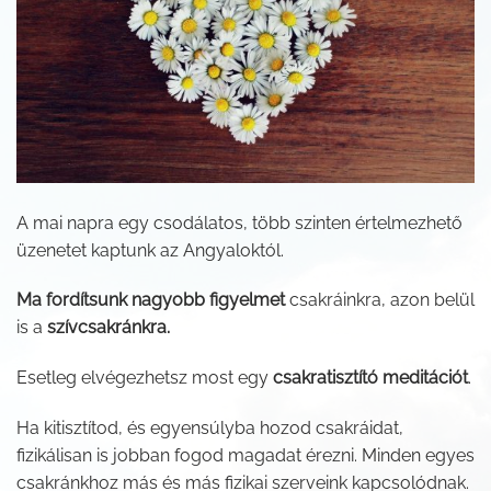
A mai napra egy csodálatos, több szinten értelmezhető
üzenetet kaptunk az Angyaloktól.
Ma fordítsunk nagyobb figyelmet
csakráinkra, azon belül
is a
szívcsakránkra.
Esetleg elvégezhetsz most egy
csakratisztító meditációt
.
Ha kitisztítod, és egyensúlyba hozod csakráidat,
fizikálisan is jobban fogod magadat érezni. Minden egyes
csakránkhoz más és más fizikai szerveink kapcsolódnak.