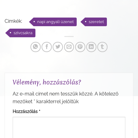
Címkék:
napi angyali üzenet
szeretet
szívcsakra
Vélemény, hozzászólás?
Az e-mail címet nem tesszük közzé.
A kötelező
mezőket
*
karakterrel jelöltük
Hozzászólás
*