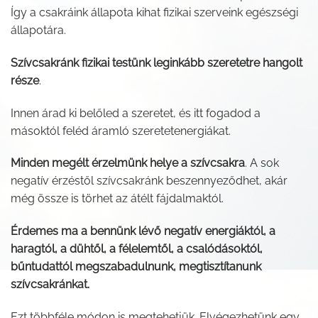
Így a csakráink állapota kihat fizikai szerveink egészségi
állapotára.
Szívcsakránk fizikai testünk leginkább szeretetre hangolt
része
.
Innen árad ki belőled a szeretet, és itt fogadod a
másoktól feléd áramló szeretetenergiákat.
Minden megélt érzelmünk helye a szívcsakra
. A sok
negatív érzéstől szívcsakránk beszennyeződhet, akár
még össze is törhet az átélt fájdalmaktól.
Érdemes ma a bennünk lévő negatív energiáktól, a
haragtól, a dühtől, a félelemtől, a csalódásoktól,
bűntudattól megszabadulnunk, megtisztítanunk
szívcsakránkat.
Ezt többféle módon is megtehetjük. Elvégezhetünk egy